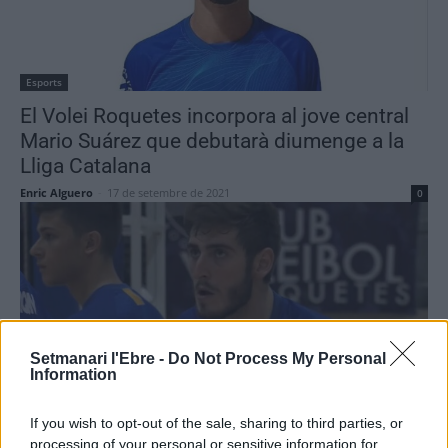
Esports
El Volei Roquetes incorpora al jove central
Mario Suárez que debutarà diumenge a la
Lliga Catalana
Enric Alguero
-
17 de setembre de 2021
0
Setmanari l'Ebre -
Do Not Process My Personal
Information
Esports
If you wish to opt-out of the sale, sharing to third parties, or
El CV Roquetes prepara la seua nova
processing of your personal or sensitive information for