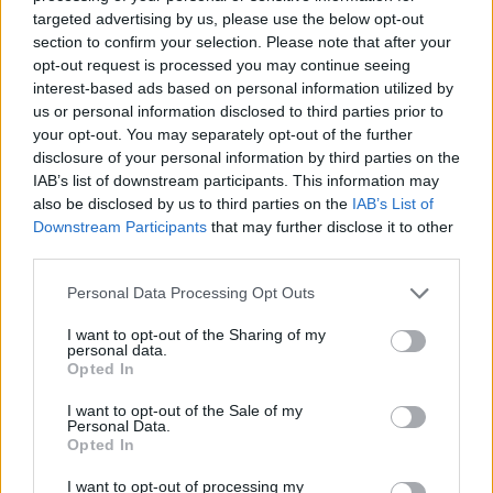
aventura de la Superlliga-2
targeted advertising by us, please use the below opt-out
Enric Alguero
-
11 de setembre de 2021
0
section to confirm your selection. Please note that after your
opt-out request is processed you may continue seeing
interest-based ads based on personal information utilized by
us or personal information disclosed to third parties prior to
your opt-out. You may separately opt-out of the further
disclosure of your personal information by third parties on the
IAB’s list of downstream participants. This information may
also be disclosed by us to third parties on the
IAB’s List of
Downstream Participants
that may further disclose it to other
third parties.
Societat
Personal Data Processing Opt Outs
Ensorrament de la façana d’una casa
deshabitada a Roquetes
I want to opt-out of the Sharing of my
personal data.
Redaccio
-
19 d'octubre de 2021
0
Opted In
I want to opt-out of the Sale of my
Personal Data.
Opted In
- Advertisment -
I want to opt-out of processing my