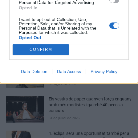
Personal Data for Targeted Advertising.
Opted In
MOST READ
I want to opt-out of Collection, Use,
Retention, Sale, and/or Sharing of my
Personal Data that Is Unrelated with the
L’Ajuntament de Tortosa amplia el termini
Purposes for which it was collected.
de les obres de l’aparcament dels terrenys
Opted Out
de Renfe per les altes temperatures
7 d'agost de 2026
CONFIRM
Amposta recupera les Cases del Castell i
culmina un projecte estratègic que vincula
Data Deletion
Data Access
Privacy Policy
patrimoni, turisme i gastronomia
6 d'agost de 2026
Els vestits de paper guanyen força enguany
amb més modistes i gairebé 40 peces a
concurs
31 de juliol de 2026
“L’eclipsi serà una oportunitat també per a