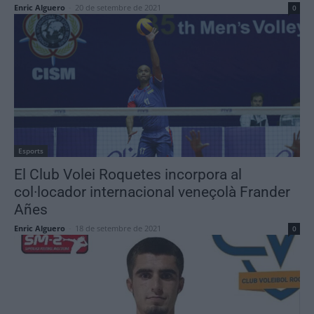
Enric Alguero
-
20 de setembre de 2021
0
Esports
El Club Volei Roquetes incorpora al
col·locador internacional veneçolà Frander
Añes
Enric Alguero
-
18 de setembre de 2021
0