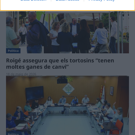
Política
Roigé assegura que els tortosins “tenen
moltes ganes de canvi”
18 de maig de 2026
Política