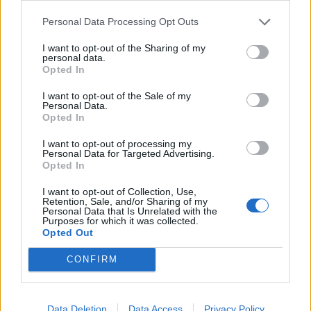
Personal Data Processing Opt Outs
Política
Eleccions 2027: Foc creuat cap a les
I want to opt-out of the Sharing of my
personal data.
municipals
Opted In
5 de juny de 2026
I want to opt-out of the Sale of my
Personal Data.
Opted In
I want to opt-out of processing my
Personal Data for Targeted Advertising.
Opted In
I want to opt-out of Collection, Use,
Retention, Sale, and/or Sharing of my
Personal Data that Is Unrelated with the
Purposes for which it was collected.
Política
Opted Out
Junts creu que la causa penal a l’Ampolla
posa sota sospita “dinàmiques habituals” al
CONFIRM
territori
5 de juny de 2026
Data Deletion
Data Access
Privacy Policy