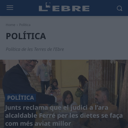
Home
Política
POLÍTICA
Política de les Terres de l’Ebre
POLÍTICA
Junts reclama que el judici a l’ara
alcaldable Ferré per les dietes se faça
com més aviat millor