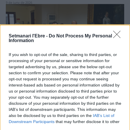
9 de juny de 2026
Setmanari l'Ebre -
Do Not Process My Personal
Information
If you wish to opt-out of the sale, sharing to third parties, or
processing of your personal or sensitive information for
Política
targeted advertising by us, please use the below opt-out
Eleccions 2027 (Tortosa): El bagatge de Roigé
section to confirm your selection. Please note that after your
contra el projecte incipient de les esquerres
opt-out request is processed you may continue seeing
5 de juny de 2026
interest-based ads based on personal information utilized by
us or personal information disclosed to third parties prior to
your opt-out. You may separately opt-out of the further
disclosure of your personal information by third parties on the
IAB’s list of downstream participants. This information may
also be disclosed by us to third parties on the
IAB’s List of
Downstream Participants
that may further disclose it to other
third parties.