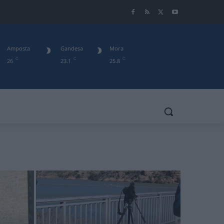
Amposta
Gandesa
Mora
C
C
C
26
23.1
25.8