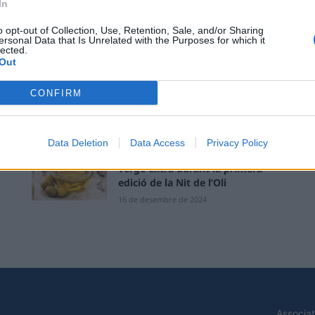
In
amb una iniciativa que lliga
habitatge i oportunitats laborals
o opt-out of Collection, Use, Retention, Sale, and/or Sharing
ersonal Data that Is Unrelated with the Purposes for which it
16 de juny de 2025
lected.
Out
La DOP Oli Terra Alta convidada
d’honor a la Nit del l’oli verge
CONFIRM
extra i present a la XXV Festa de
l’oli de La...
17 de desembre de 2024
Data Deletion
Data Access
Privacy Policy
El Govern reconeix 83 olis d’oliva
verge extra durant la primera
edició de la Nit de l’Oli
16 de desembre de 2024
Associat