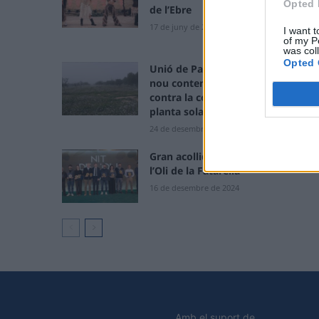
Opted 
de l’Ebre
17 de juny de 2025
I want t
of my P
was col
Opted 
Unió de Pagesos interposa un
nou contenciós administratiu
contra la construcció d’una
planta solar a Ascó i la Fatarella
24 de desembre de 2024
Gran acollida a la 25a Festa de
l’Oli de la Fatarella
16 de desembre de 2024
Amb el suport de