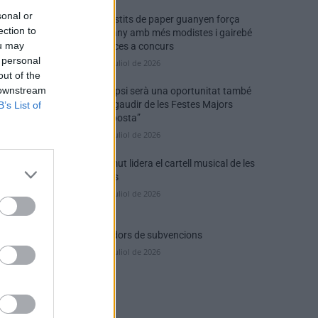
sonal or
Els vestits de paper guanyen força
ection to
enguany amb més modistes i gairebé
ou may
40 peces a concurs
 personal
31 de juliol de 2026
out of the
 downstream
“L’eclipsi serà una oportunitat també
per a gaudir de les Festes Majors
B’s List of
d’Amposta”
31 de juliol de 2026
Blaumut lidera el cartell musical de les
Festes
31 de juliol de 2026
Caçadors de subvencions
30 de juliol de 2026