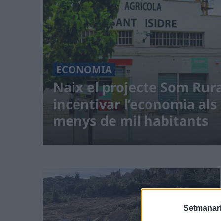
ECONOMIA
Naix el projecte Som Rura
incentivar l’economia als
menys de mil habitants
Setmanari