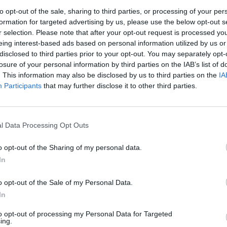
to opt-out of the sale, sharing to third parties, or processing of your per
formation for targeted advertising by us, please use the below opt-out s
r selection. Please note that after your opt-out request is processed y
Cultura
eing interest-based ads based on personal information utilized by us or
La Fatarella acollirà el 1r. aplec de
disclosed to third parties prior to your opt-out. You may separately opt-
campaners de la diòcesi
losure of your personal information by third parties on the IAB’s list of
22 d'octubre de 2025
. This information may also be disclosed by us to third parties on the
IA
Participants
that may further disclose it to other third parties.
Un accident entre tres turismes a
la Fatarella ha tallat la N-420
8 d'agost de 2025
l Data Processing Opt Outs
o opt-out of the Sharing of my personal data.
El 37 % de les explotacions
In
agràries ebrenques estan en risc
d’abandonament per manca de
relleu
o opt-out of the Sale of my Personal Data.
24 de juny de 2025
In
VÍDEO · La cooperativa de la
to opt-out of processing my Personal Data for Targeted
ing.
Fatarella aposta pel repoblament