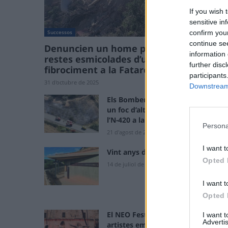
If you wish 
sensitive in
confirm you
Successos
continue se
Denuncien un home per enterrar les
information 
restes esmicolades d’una teulada de
further disc
fibrociment a la Fatarella
participants
31 d'octubre de 2025
Downstream 
Els Bombers donen per controlat
un foc d’alta intensitat al voral de
l’N-420 a la Fatarella
Persona
21 d'agost de 2025
I want t
Vint anys del Memorial
Opted 
14 de juliol de 2025
I want t
Opted 
El NEO Fest plena la Fatarella dels
I want 
Advertis
artistes emergents de les Terres