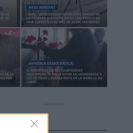
MEDI AMBIENT
ITA DE
VÍDEO · BIODIVERSITY NODE S’ENCARREGA DE
UE VA
LA PRIMERA DIAGNOSI D’AUS I RATPENATS EN
UNA SUPERFÍCIE DE MÉS DE 30.000 HECTÀREES
MEMÒRIA DEMOCRÀTICA
EL MEMORIAL DE LES CAMPOSINES
LE DE LA
INCORPORA 78 NOUS NOMS EN HOMENATGE A
SOS PER
LES VÍCTIMES I COMBATENTS DE LA BATALLA DE
L’EBRE
- Advertisment -
MÉS LLEGIDES