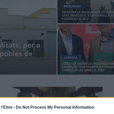
PATRIMONI
FINALITZA LA RESTAURACIÓ DE L’ERM
SANT FRANCISCO, A LA FATARELLA, Q
COMENÇAR EL 2017
litats, per a
 pobles de
ENERGIA
VÍDEO · LA HIDROELÈCTRICA REVERSIB
FATARELLA I FLIX TRAMITA ELS PERMI
COMENÇAR LES OBRES EL 2028
 l'Ebre -
Do Not Process My Personal Information