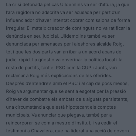
La crisi detonada pel cas Ulldemlins va ser d’altura, ja que
l’ara regidora no adscrita va ser acusada per part d’un
influenciador d’haver intentat cobrar comissions de forma
irregular. El mateix creador de continguts no va ratificar la
denúncia en seu judicial. Ulldemolins també va ser
denunciada per amenaces per l’aleshores alcalde Roig,
tot i que les dos parts van arribar a un acord abans del
judici ràpid. La qüestió va enverinar la política local i la
resta de partits, tant el PSC com la CUP i Junts, van
reclamar a Roig més explicacions de les oferides.
Després d’entendre’s amb el PSC i al cap de pocs mesos,
Roig va argumentar que se sentia esgotat per la pressió
d’haver de combatre els embats dels aiguats persistents,
una circumstància que està hipotecant els comptes
municipals. Va anunciar que plegava, també per a
reincorporar-se com a mestre d’institut, i va cedir el
testimoni a Chavalera, que ha liderat una acció de govern