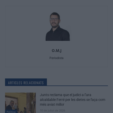
O.M.J
Periodista
ARTICLES RELACIONATS
Junts reclama que el judici a l’ara
alcaldable Ferré per les dietes se faça com
més aviat millor
10 de juliol de 2026
Política