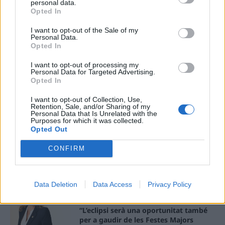
personal data.
ÚLTIMES NOTÍCIES
Opted In
L’Ajuntament de Tortosa amplia el
I want to opt-out of the Sale of my
Personal Data.
termini de les obres de l’aparcament
Opted In
dels terrenys de Renfe per les altes
temperatures
I want to opt-out of processing my
7 d'agost de 2026
Personal Data for Targeted Advertising.
Opted In
Amposta recupera les Cases del Castell
i culmina un projecte estratègic que
I want to opt-out of Collection, Use,
Retention, Sale, and/or Sharing of my
vincula patrimoni, turisme i
Personal Data that Is Unrelated with the
gastronomia
Purposes for which it was collected.
Opted Out
6 d'agost de 2026
CONFIRM
Els vestits de paper guanyen força
enguany amb més modistes i gairebé
40 peces a concurs
31 de juliol de 2026
Data Deletion
Data Access
Privacy Policy
“L’eclipsi serà una oportunitat també
per a gaudir de les Festes Majors