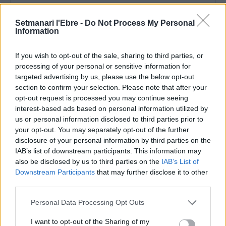
Setmanari l'Ebre -
Do Not Process My Personal
Information
Comentari:
No
If you wish to opt-out of the sale, sharing to third parties, or
processing of your personal or sensitive information for
targeted advertising by us, please use the below opt-out
Ema
section to confirm your selection. Please note that after your
opt-out request is processed you may continue seeing
interest-based ads based on personal information utilized by
Llo
us or personal information disclosed to third parties prior to
we
your opt-out. You may separately opt-out of the further
Deseu el meu nom, el correu electrònic i el lloc web en
disclosure of your personal information by third parties on the
aquest navegador per a la propera vegada que comenti.
IAB’s list of downstream participants. This information may
also be disclosed by us to third parties on the
IAB’s List of
Downstream Participants
that may further disclose it to other
third parties.
Personal Data Processing Opt Outs
I want to opt-out of the Sharing of my