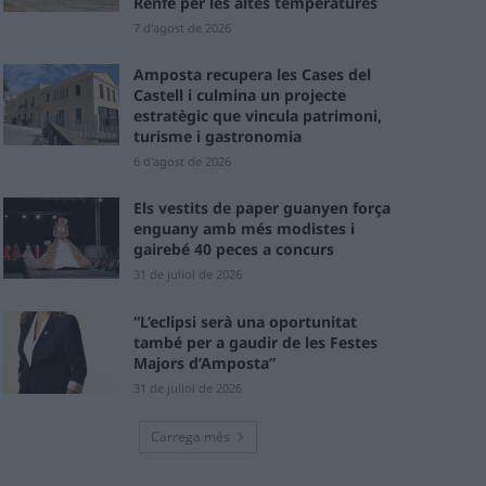
Renfe per les altes temperatures
7 d'agost de 2026
Amposta recupera les Cases del
Castell i culmina un projecte
estratègic que vincula patrimoni,
turisme i gastronomia
6 d'agost de 2026
Els vestits de paper guanyen força
enguany amb més modistes i
gairebé 40 peces a concurs
31 de juliol de 2026
“L’eclipsi serà una oportunitat
també per a gaudir de les Festes
Majors d’Amposta”
31 de juliol de 2026
Carrega més