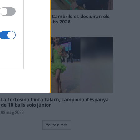
En les tirades de Flix i Cambrils es decidiran els
campions de l’Interclubs 2026
08 maig 2026
La tortosina Cinta Talarn, campiona d’Espanya
de 10 balls solo júnior
08 maig 2026
Veure'n més