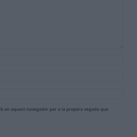
Nom:*
Email:*
Lloc
web:
 web en aquest navegador per a la propera vegada que