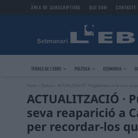
ÀREA DE SUBSCRIPTORS
QUI SOM
CONTACTE
TERRES DE L’EBRE
POLÍTICA
ECONOMIA
S
Home
Política
ACTUALITZACIÓ · Puigdemont, en la seva reapari
ACTUALITZACIÓ · P
seva reaparició a 
per recordar-los q