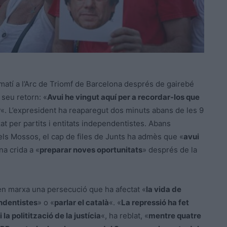
matí a l’Arc de Triomf de Barcelona després de gairebé
l seu retorn: «
Avui he vingut aquí per a recordar-los que
r
«. L’expresident ha reaparegut dos minuts abans de les 9
at per partits i entitats independentistes. Abans
 pels Mossos, el cap de files de Junts ha admès que «
avui
na crida a «
preparar noves oportunitats
» després de la
en marxa una persecució que ha afectat «
la vida de
ndentistes
» o «
parlar el català
«. «
La repressió ha fet
la politització de la justícia
«, ha reblat, «
mentre quatre