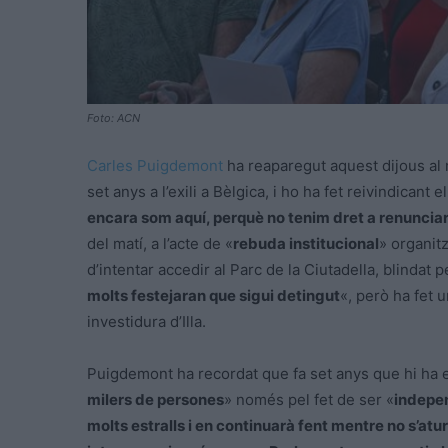
Foto: ACN
Carles Puigdemont
ha reaparegut aquest dijous al 
set anys a l’exili a Bèlgica, i ho ha fet reivindicant e
encara som aquí, perquè no tenim dret a renuncia
del matí, a l’acte de «
rebuda institucional
» organitz
d’intentar accedir al Parc de la Ciutadella, blindat
molts festejaran que sigui detingut
«, però ha fet u
investidura d’Illa.
Puigdemont ha recordat que fa set anys que hi ha 
milers de persones
» només pel fet de ser «
indepe
molts estralls i en continuarà fent mentre no s’aturi 