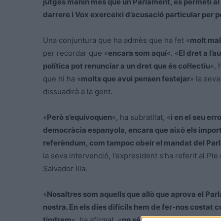
jutges manin més que un Parlament, es permeti al 
darrere i Vox exerceixi d’acusació particular per p
Una conjuntura que ha admès que ha fet «
molt mal
per recordar que «
encara som aquí
«. «
El dret a l’
política pot renunciar a un dret que és col·lectiu
«, 
que hi ha «
molts que avui pensen festejar
» la seva
dissuadirà a la gent.
«
Però s’equivoquen
«, ha subratllat, «
i en el seu er
democràcia espanyola, encara que això els impor
referèndum, com tampoc obeir el mandat del Par
la seva intervenció, l’expresident s’ha referit al Ple
Salvador Illa.
«
Nosaltres som aquells que allò que aprova el Parl
nostra. En els dies difícils hem de fer-nos costat
tindrem
«, ha afirmat, «
no sé quan ens tornarem a v