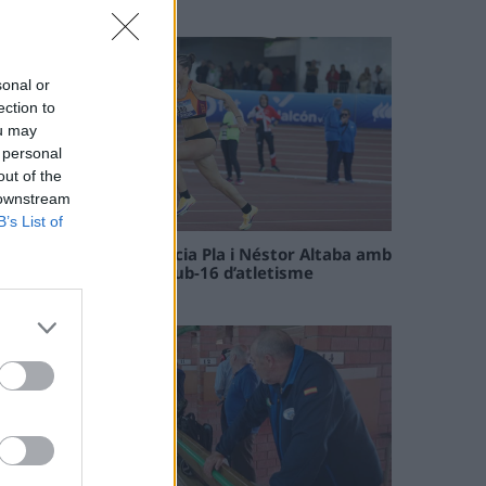
09 maig 2026
sonal or
ection to
ou may
 personal
out of the
 downstream
B’s List of
Paula Sintorres, Patrícia Pla i Néstor Altaba amb
la selecció catalana sub-16 d’atletisme
08 maig 2026