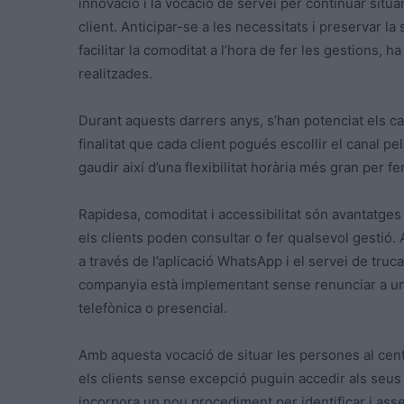
innovació i la vocació de servei per continuar situa
client. Anticipar-se a les necessitats i preservar la
facilitar la comoditat a l’hora de fer les gestions, 
realitzades.
Durant aquests darrers anys, s’han potenciat els can
finalitat que cada client pogués escollir el canal pe
gaudir així d’una flexibilitat horària més gran per 
Rapidesa, comoditat i accessibilitat són avantatges
els clients poden consultar o fer qualsevol gestió
a través de l’aplicació WhatsApp i el servei de tru
companyia està implementant sense renunciar a una
telefònica o presencial.
Amb aquesta vocació de situar les persones al centr
els clients sense excepció puguin accedir als seus
incorpora un nou procediment per identificar i ass