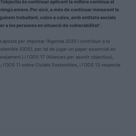
“
l’objectiu és continuar aplicant la millora contínua al
ningú enrere. Per això, a més de continuar mesurant la
guirem treballant, colze a colze, amb entitats socials
er a les persones en situació de vulnerabilitat
”.
posta per impulsar l’Agenda 2030 i contribuir a la
enible (ODS), per tal de jugar un paper essencial en
ejament ) i l’ODS 17 (Aliances per assolir objectius),
, l’ODS 11 sobre Ciutats Sostenibles, i l’ODS 13 respecte