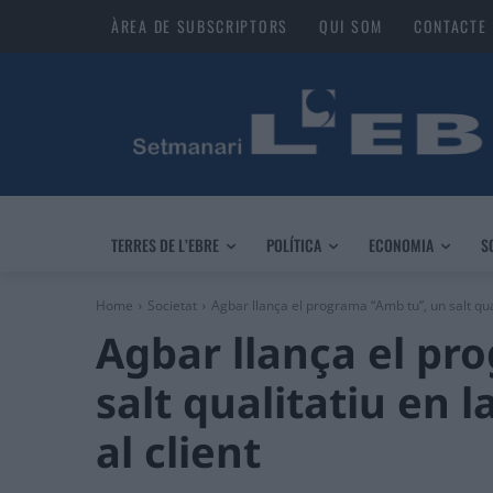
ÀREA DE SUBSCRIPTORS
QUI SOM
CONTACTE
TERRES DE L’EBRE
POLÍTICA
ECONOMIA
S
Home
Societat
Agbar llança el programa “Amb tu”, un salt quali
Agbar llança el pr
salt qualitatiu en l
al client