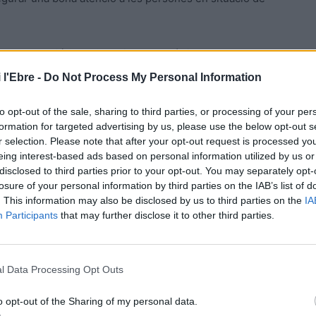
 de la Fundació SERES, entitat sense ànim de lucre amb
de la transformació de les empreses i impulsant-ne el
 l'Ebre -
Do Not Process My Personal Information
plementació, s’està treballant amb entitats socials locals,
 conjuntament i oferir canals d’atenció preferent per a
to opt-out of the sale, sharing to third parties, or processing of your per
n situació de vulnerabilitat per tal d’identificar les
formation for targeted advertising by us, please use the below opt-out s
r selection. Please note that after your opt-out request is processed y
o econòmiques que puguin tenir.
eing interest-based ads based on personal information utilized by us or
disclosed to third parties prior to your opt-out. You may separately opt-
nsolidar algunes de les iniciatives que ja estaven en curs,
losure of your personal information by third parties on the IAB’s list of
:
. This information may also be disclosed by us to third parties on the
IA
Participants
that may further disclose it to other third parties.
22 es desplegaran nous idiomes per atendre els nostres
nes migrants que no dominen l’idioma.
l Data Processing Opt Outs
ció, a més de facilitar les gestions amb cita prèvia a
facilitant poder fer gestions en nom d’altres persones,
o opt-out of the Sharing of my personal data.