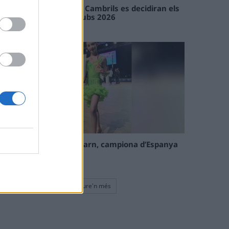
En les tirades de Flix i Cambrils es decidiran els
campions de l’Interclubs 2026
08 maig 2026
La tortosina Cinta Talarn, campiona d’Espanya
de 10 balls solo júnior
08 maig 2026
Veure'n més