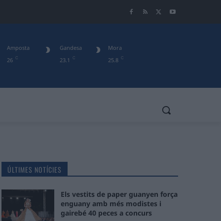
Amposta
Gandesa
Mora
C
C
C
26
23.1
25.8
ÚLTIMES NOTÍCIES
Els vestits de paper guanyen força
enguany amb més modistes i
gairebé 40 peces a concurs