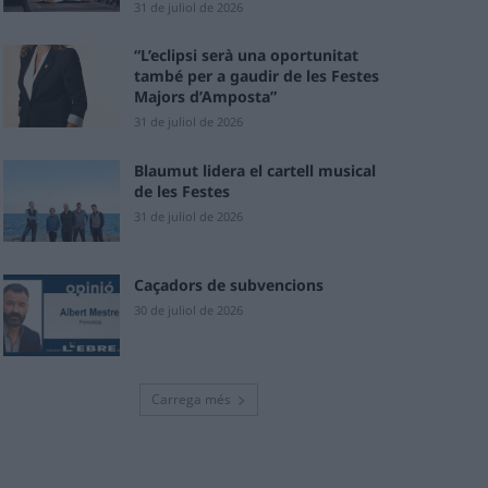
31 de juliol de 2026
“L’eclipsi serà una oportunitat
també per a gaudir de les Festes
Majors d’Amposta”
31 de juliol de 2026
Blaumut lidera el cartell musical
de les Festes
31 de juliol de 2026
Caçadors de subvencions
30 de juliol de 2026
Carrega més