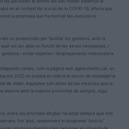
nt les persones al centre del seu model d’atenció al
 salut en el context de la crisi de la COVID-19, alhora que
ha estat la premissa que ha motivat les evolucions
als no presencials per facilitar les gestions, amb la
l qual vol ser atès en funció de les seves necessitats, i
fer gestions i evitar esperes i desplaçaments innecessaris.
 d’aquests canals, com la pàgina web agbarclients.cat, on
. Aquest 2022 es posarà en marxa el servei de missatgeria
cada de vídeo. Aquestes són altres de les mesures que la
 atenció amb la mateixa proximitat de sempre, sigui
e, entre les prioritats d’Agbar ha estat sempre que tots
 serveis. Per això, recentment el programa “Amb tu”
egurar una bona atenció a les persones en situació de