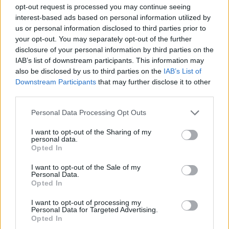
opt-out request is processed you may continue seeing
interest-based ads based on personal information utilized by
us or personal information disclosed to third parties prior to
your opt-out. You may separately opt-out of the further
ÚLTIMES NOTÍCIES
disclosure of your personal information by third parties on the
IAB’s list of downstream participants. This information may
also be disclosed by us to third parties on the
IAB’s List of
L’Ajuntament de Tortosa amplia el
Downstream Participants
that may further disclose it to other
termini de les obres de l’aparcament
dels terrenys de Renfe per les altes
third parties.
temperatures
Personal Data Processing Opt Outs
7 d'agost de 2026
I want to opt-out of the Sharing of my
Amposta recupera les Cases del Castell
personal data.
i culmina un projecte estratègic que
Opted In
vincula patrimoni, turisme i
gastronomia
I want to opt-out of the Sale of my
Personal Data.
6 d'agost de 2026
Opted In
Els vestits de paper guanyen força
I want to opt-out of processing my
enguany amb més modistes i gairebé
Personal Data for Targeted Advertising.
40 peces a concurs
Opted In