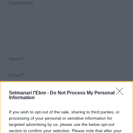
Comentari:
No
Ema
Llo
Setmanari l'Ebre -
Do Not Process My Personal
we
Information
Deseu el meu nom, el correu electrònic i el lloc web en
If you wish to opt-out of the sale, sharing to third parties, or
aquest navegador per a la propera vegada que comenti.
processing of your personal or sensitive information for
targeted advertising by us, please use the below opt-out
section to confirm your selection. Please note that after your