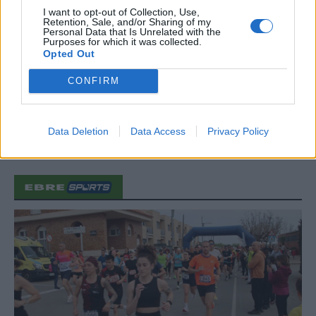
31 de juliol de 2026
I want to opt-out of Collection, Use,
Retention, Sale, and/or Sharing of my
Personal Data that Is Unrelated with the
“L’eclipsi serà una oportunitat també
Purposes for which it was collected.
per a gaudir de les Festes Majors
Opted Out
d’Amposta”
CONFIRM
31 de juliol de 2026
Carrega més
Data Deletion
Data Access
Privacy Policy