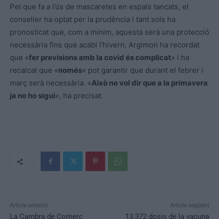
Pel que fa a l’ús de mascaretes en espais tancats, el
conseller ha optat per la prudència i tant sols ha
pronosticat que, com a mínim, aquesta serà una protecció
necessària fins que acabi l’hivern. Argimon ha recordat
que «
fer previsions amb la covid és complicat
» i ha
recalcat que «
només
» pot garantir que durant el febrer i
març serà necessària. «
Això no vol dir que a la primavera
ja no ho sigui
«, ha precisat.
Article anterior
Article següent
La Cambra de Comerç
13.372 dosis de la vacuna