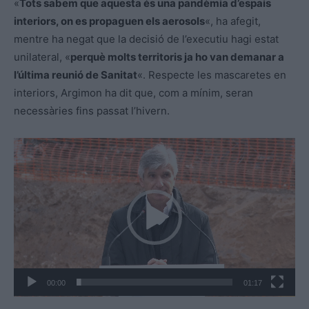
«
Tots sabem que aquesta és una pandèmia d’espais
interiors, on es propaguen els aerosols
«, ha afegit,
mentre ha negat que la decisió de l’executiu hagi estat
unilateral, «
perquè molts territoris ja ho van demanar a
l’última reunió de Sanitat
«. Respecte les mascaretes en
interiors, Argimon ha dit que, com a mínim, seran
necessàries fins passat l’hivern.
R
e
p
r
o
d
u
c
00:00
01:17
t
o