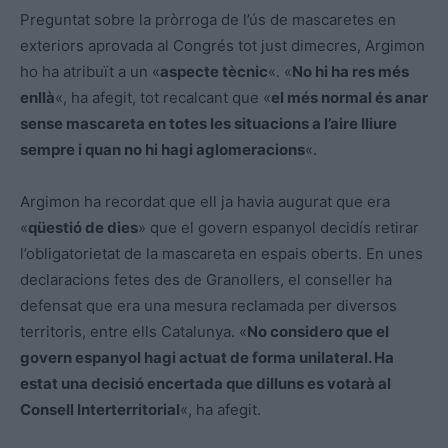
Preguntat sobre la pròrroga de l’ús de mascaretes en
r
exteriors aprovada al Congrés tot just dimecres, Argimon
d
ho ha atribuït a un «
aspecte tècnic
«. «
No hi ha res més
e
enllà
«, ha afegit, tot recalcant que «
el més normal és anar
v
sense mascareta en totes les situacions a l’aire lliure
í
sempre i quan no hi hagi aglomeracions
«.
d
e
Argimon ha recordat que ell ja havia augurat que era
o
«
qüestió de dies
» que el govern espanyol decidís retirar
l’obligatorietat de la mascareta en espais oberts. En unes
declaracions fetes des de Granollers, el conseller ha
defensat que era una mesura reclamada per diversos
territoris, entre ells Catalunya. «
No considero que el
govern espanyol hagi actuat de forma unilateral. Ha
estat una decisió encertada que dilluns es votarà al
Consell Interterritorial
«, ha afegit.