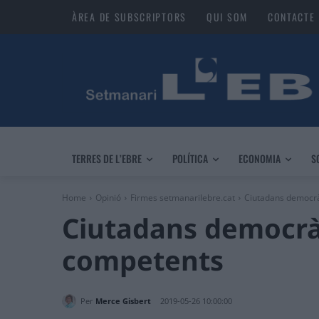
ÀREA DE SUBSCRIPTORS
QUI SOM
CONTACTE
TERRES DE L’EBRE
POLÍTICA
ECONOMIA
S
Home
Opinió
Firmes setmanarilebre.cat
Ciutadans democrà
Ciutadans democrà
competents
Per
Merce Gisbert
2019-05-26 10:00:00