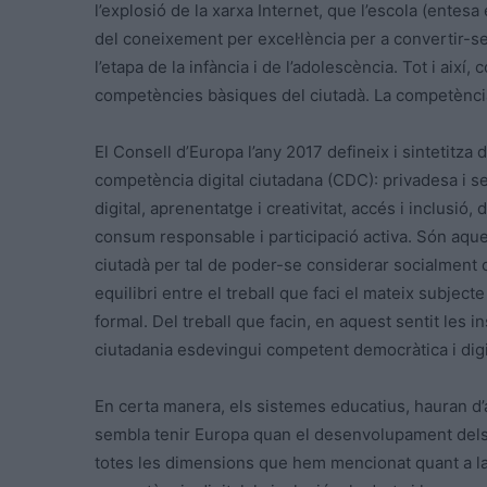
l’explosió de la xarxa Internet, que l’escola (entesa
del coneixement per excel·lència per a convertir-s
l’etapa de la infància i de l’adolescència. Tot i així
competències bàsiques del ciutadà. La competència 
El Consell d’Europa l’any 2017 defineix i sintetitza
competència digital ciutadana (CDC): privadesa i 
digital, aprenentatge i creativitat, accés i inclusió, 
consum responsable i participació activa. Són aqu
ciutadà per tal de poder-se considerar socialment
equilibri entre el treball que faci el mateix subject
formal. Del treball que facin, en aquest sentit les
ciutadania esdevingui competent democràtica i dig
En certa manera, els sistemes educatius, hauran d’a
sembla tenir Europa quan el desenvolupament dels p
totes les dimensions que hem mencionat quant a la