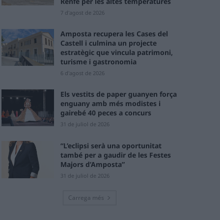
Renfe per les altes temperatures
7 d'agost de 2026
Amposta recupera les Cases del
Castell i culmina un projecte
estratègic que vincula patrimoni,
turisme i gastronomia
6 d'agost de 2026
Els vestits de paper guanyen força
enguany amb més modistes i
gairebé 40 peces a concurs
31 de juliol de 2026
“L’eclipsi serà una oportunitat
també per a gaudir de les Festes
Majors d’Amposta”
31 de juliol de 2026
Carrega més