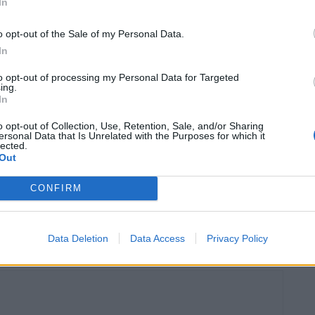
In
siderar la necessitat de tenir línies estratègiques en les
o opt-out of the Sale of my Personal Data.
iniqüitat digital. D’una altra manera la “pobresa digital”
In
to opt-out of processing my Personal Data for Targeted
ing.
In
o opt-out of Collection, Use, Retention, Sale, and/or Sharing
ersonal Data that Is Unrelated with the Purposes for which it
lected.
Out
CONFIRM
Article següent
MINUT A MINUT – Eleccions Municipals 26M
Data Deletion
Data Access
Privacy Policy