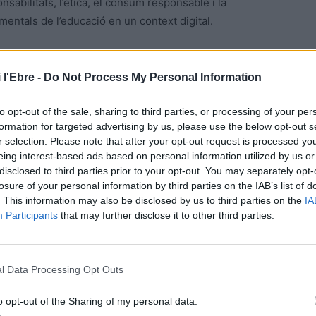
onsabilitats, l’ètica, el consum responsable i la
amentals de l’educació en un context digital.
xt local al global, de la planificació, l’organització i la
olar i el docent on la tecnologia era només un mitjà o un
 l'Ebre -
Do Not Process My Personal Information
 tecnològics organitzats i gestionats de manera conjunta
to opt-out of the sale, sharing to third parties, or processing of your per
i ha molta més informació fora que dins del centre.
formation for targeted advertising by us, please use the below opt-out s
nologia i la informació en igualtat de condicions per a
r selection. Please note that after your opt-out request is processed y
s diferències socials quant a l’accés a la tecnologia, al
eing interest-based ads based on personal information utilized by us or
 tecnològica per tal de preveure-les o contrarestar-les,
disclosed to third parties prior to your opt-out. You may separately opt-
losure of your personal information by third parties on the IAB’s list of
. This information may also be disclosed by us to third parties on the
IA
Participants
that may further disclose it to other third parties.
tat per accedir als recursos tecnològics i per a tenir
ueix una barrera clara per al desenvolupament de la CD
ocial i també professional.
l Data Processing Opt Outs
minació i desigualtat és responsabilitat no només de
o opt-out of the Sharing of my personal data.
 Aprofito que estem en temps de campanya electoral per a