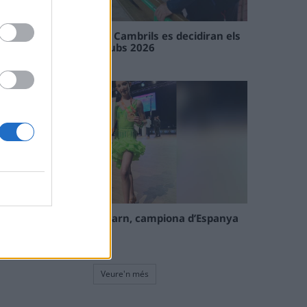
En les tirades de Flix i Cambrils es decidiran els
campions de l’Interclubs 2026
08 maig 2026
La tortosina Cinta Talarn, campiona d’Espanya
de 10 balls solo júnior
08 maig 2026
Veure'n més