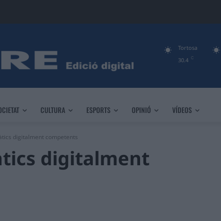
Tortosa
C
30.4
OCIETAT
CULTURA
ESPORTS
OPINIÓ
VÍDEOS
tics digitalment competents
tics digitalment