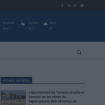
Amposta
Gandesa
Mora
C
C
C
30.4
29.7
37
ÚLTIMES NOTÍCIES
L’Ajuntament de Tortosa amplia el
termini de les obres de
l’aparcament dels terrenys de