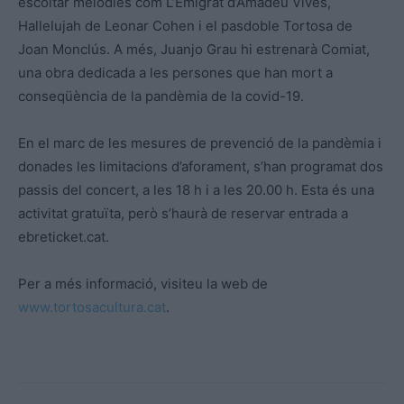
escoltar melodies com L’Emigrat d’Amadeu Vives,
Hallelujah de Leonar Cohen i el pasdoble Tortosa de
Joan Monclús. A més, Juanjo Grau hi estrenarà Comiat,
una obra dedicada a les persones que han mort a
conseqüència de la pandèmia de la covid-19.
En el marc de les mesures de prevenció de la pandèmia i
donades les limitacions d’aforament, s’han programat dos
passis del concert, a les 18 h i a les 20.00 h. Esta és una
activitat gratuïta, però s’haurà de reservar entrada a
ebreticket.cat.
Per a més informació, visiteu la web de
www.tortosacultura.cat
.