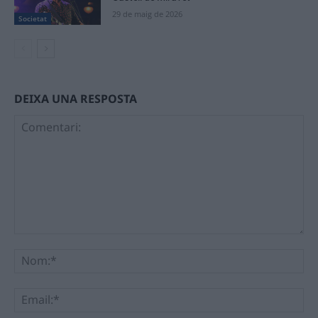
29 de maig de 2026
Societat
DEIXA UNA RESPOSTA
Comentari:
No
Ema