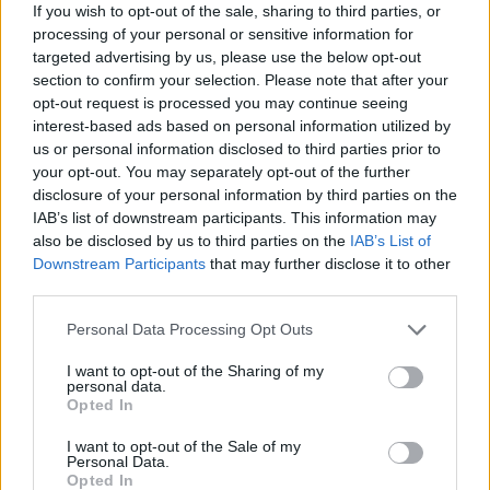
enguany amb més modistes i gairebé
If you wish to opt-out of the sale, sharing to third parties, or
40 peces a concurs
processing of your personal or sensitive information for
31 de juliol de 2026
targeted advertising by us, please use the below opt-out
section to confirm your selection. Please note that after your
opt-out request is processed you may continue seeing
“L’eclipsi serà una oportunitat també
interest-based ads based on personal information utilized by
per a gaudir de les Festes Majors
us or personal information disclosed to third parties prior to
d’Amposta”
your opt-out. You may separately opt-out of the further
31 de juliol de 2026
disclosure of your personal information by third parties on the
IAB’s list of downstream participants. This information may
Blaumut lidera el cartell musical de les
also be disclosed by us to third parties on the
IAB’s List of
Festes
Downstream Participants
that may further disclose it to other
31 de juliol de 2026
third parties.
Personal Data Processing Opt Outs
Carrega més
I want to opt-out of the Sharing of my
personal data.
Opted In
I want to opt-out of the Sale of my
Personal Data.
Opted In