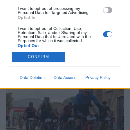
I want to opt-out of processing my
Personal Data for Targeted Advertising.
Opted In
I want to opt-out of Collection, Use,
Retention, Sale, and/or Sharing of my
Personal Data that Is Unrelated with the
Purposes for which it was collected.
Opted Out
CONFIRM
La Cursa de l’Aldea segona d’etiqueta d’or de la
Running Sèries Terres de l’Ebre
Data Deletion
Data Access
Privacy Policy
09 maig 2026