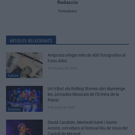
Redaccio
Periodistes
ARTICLES RELACIONATS
Amposta afegix més de 400 fotografies al
Fons Arbó
16 de juny de 2026
Cultura
Un tribut als Rolling Stones obri diumenge
les Jornades Musicals de l’Ermita de la
Pietat
5 de juny de 2026
Societat
David Carabén, Meritxell Gené i Xarim
Aresté, convidats al festival Riu de Veus del
Castell de Miravet