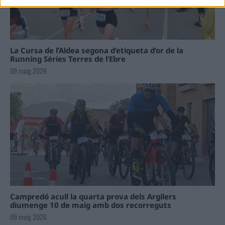
La Cursa de l’Aldea segona d’etiqueta d’or de la
Running Sèries Terres de l’Ebre
09 maig 2026
Campredó acull la quarta prova dels Argilers
diumenge 10 de maig amb dos recorreguts
09 maig 2026