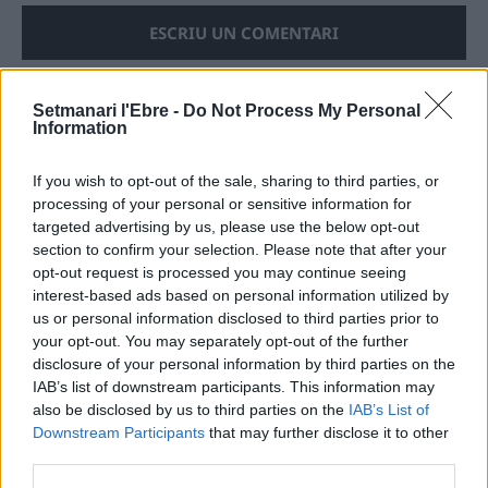
Setmanari l'Ebre -
Do Not Process My Personal
Information
ÚLTIMES NOTÍCIES
If you wish to opt-out of the sale, sharing to third parties, or
Els vestits de paper guanyen força
processing of your personal or sensitive information for
enguany amb més modistes i gairebé
targeted advertising by us, please use the below opt-out
40 peces a concurs
section to confirm your selection. Please note that after your
31 de juliol de 2026
opt-out request is processed you may continue seeing
interest-based ads based on personal information utilized by
us or personal information disclosed to third parties prior to
“L’eclipsi serà una oportunitat també
your opt-out. You may separately opt-out of the further
per a gaudir de les Festes Majors
disclosure of your personal information by third parties on the
d’Amposta”
IAB’s list of downstream participants. This information may
31 de juliol de 2026
also be disclosed by us to third parties on the
IAB’s List of
Downstream Participants
that may further disclose it to other
Blaumut lidera el cartell musical de les
third parties.
Festes