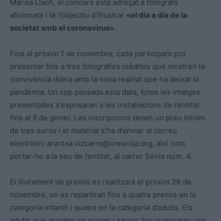
Marisa Llach, el concurs està adreçat a fotògrafs
aficionats i té l’objectiu d’il·lustrar
«el dia a dia de la
societat amb el coronavirus»
.
Fins al pròxim 1 de novembre, cada participant pot
presentar fins a tres fotografies inèdites que mostren la
convivència diària amb la nova realitat que ha deixat la
pandèmia. Un cop passada esta data, totes les imatges
presentades s’exposaran a les instal·lacions de l’entitat
fins al 8 de gener. Les inscripcions tenen un preu mínim
de tres euros i el material s’ha d’enviar al correu
electrònic
arantxa.vizcarro@creuroja.org
, així com
portar-ho a la seu de l’entitat, al carrer Sénia núm. 4.
El lliurament de premis es realitzarà el pròxim 28 de
novembre, on es repartiran fins a quatre premis en la
categoria infantil i quatre en la categoria d’adults. Els
adults que queden en primer i segon lloc guanyaran uns