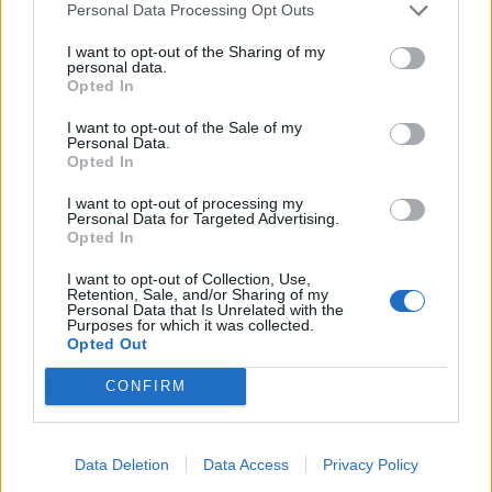
31 de juliol de 2026
Personal Data Processing Opt Outs
I want to opt-out of the Sharing of my
personal data.
Opted In
Caçadors de subvencions
30 de juliol de 2026
I want to opt-out of the Sale of my
Personal Data.
Opted In
I want to opt-out of processing my
Carrega més
Personal Data for Targeted Advertising.
Opted In
I want to opt-out of Collection, Use,
Retention, Sale, and/or Sharing of my
Personal Data that Is Unrelated with the
Purposes for which it was collected.
Opted Out
CONFIRM
Data Deletion
Data Access
Privacy Policy