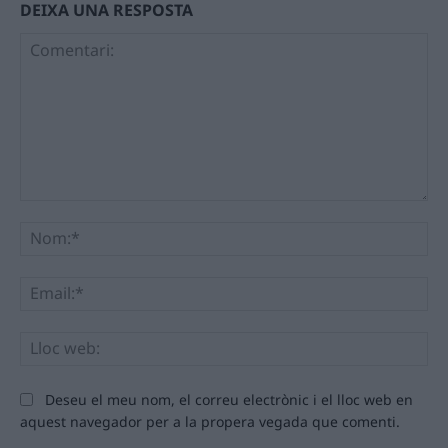
DEIXA UNA RESPOSTA
Comentari:
No
Ema
Llo
we
Deseu el meu nom, el correu electrònic i el lloc web en
aquest navegador per a la propera vegada que comenti.