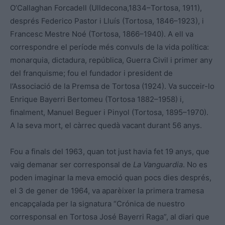
O’Callaghan Forcadell (Ulldecona,1834–Tortosa, 1911),
després Federico Pastor i Lluís (Tortosa, 1846–1923), i
Francesc Mestre Noé (Tortosa, 1866–1940). A ell va
correspondre el període més convuls de la vida política:
monarquia, dictadura, república, Guerra Civil i primer any
del franquisme; fou el fundador i president de
l’Associació de la Premsa de Tortosa (1924). Va succeir-lo
Enrique Bayerri Bertomeu (Tortosa 1882–1958) i,
finalment, Manuel Beguer i Pinyol (Tortosa, 1895–1970).
A la seva mort, el càrrec quedà vacant durant 56 anys.
Fou a finals del 1963, quan tot just havia fet 19 anys, que
vaig demanar ser corresponsal de
La Vanguardia
. No es
poden imaginar la meva emoció quan pocs dies després,
el 3 de gener de 1964, va aparèixer la primera tramesa
encapçalada per la signatura “Crónica de nuestro
corresponsal en Tortosa José Bayerri Raga”, al diari que