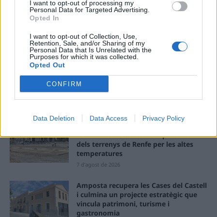
I want to opt-out of processing my
Personal Data for Targeted Advertising.
Deseu el meu nom, el correu electrònic i el lloc web en
Opted In
aquest navegador per a la propera vegada que comenti.
I want to opt-out of Collection, Use,
Retention, Sale, and/or Sharing of my
Personal Data that Is Unrelated with the
Purposes for which it was collected.
Opted Out
CONFIRM
ÚLTIMES NOTÍCIES
Data Deletion
Data Access
Privacy Policy
L’Ajuntament de Tortosa amplia el
termini de les obres de l’aparcament
dels terrenys de Renfe per les altes
temperatures
7 d'agost de 2026
Amposta recupera les Cases del Castell
i culmina un projecte estratègic que
vincula patrimoni, turisme i
gastronomia