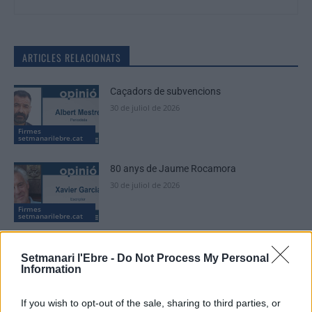
ARTICLES RELACIONATS
Caçadors de subvencions
30 de juliol de 2026
Firmes
setmanarilebre.cat
80 anys de Jaume Rocamora
30 de juliol de 2026
Firmes
setmanarilebre.cat
El temps que no passa. Un marc del 1975
Setmanari l'Ebre -
Do Not Process My Personal
per a un paisatge del 2026
Information
30 de juliol de 2026
Firmes
setmanarilebre.cat
If you wish to opt-out of the sale, sharing to third parties, or