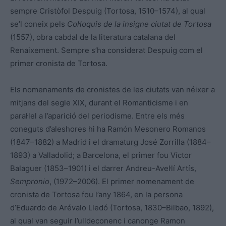
sempre Cristòfol Despuig (Tortosa, 1510–1574), al qual
se’l coneix pels
Col·loquis de la insigne ciutat de Tortosa
(1557), obra cabdal de la literatura catalana del
Renaixement. Sempre s’ha considerat Despuig com el
primer cronista de Tortosa.
Els nomenaments de cronistes de les ciutats van néixer a
mitjans del segle XIX, durant el Romanticisme i en
paral·lel a l’aparició del periodisme. Entre els més
coneguts d’aleshores hi ha Ramón Mesonero Romanos
(1847–1882) a Madrid i el dramaturg José Zorrilla (1884–
1893) a Valladolid; a Barcelona, el primer fou Víctor
Balaguer (1853–1901) i el darrer Andreu-Avel·lí Artís,
Sempronio
, (1972–2006). El primer nomenament de
cronista de Tortosa fou l’any 1864, en la persona
d’Eduardo de Arévalo Lledó (Tortosa, 1830–Bilbao, 1892),
al qual van seguir l’ulldeconenc i canonge Ramon