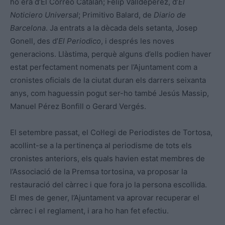
ho era d’El Correo Catalan; Felip Valldepérez, d’
El
Noticiero Universal
; Primitivo Balard, de
Diario de
Barcelona
. Ja entrats a la dècada dels setanta, Josep
Gonell, des d’
El Periodico
, i després les noves
generacions. Llàstima, perquè alguns d’ells podien haver
estat perfectament nomenats per l’Ajuntament com a
cronistes oficials de la ciutat duran els darrers seixanta
anys, com haguessin pogut ser-ho també Jesús Massip,
Manuel Pérez Bonfill o Gerard Vergés.
El setembre passat, el Col·legi de Periodistes de Tortosa,
acollint-se a la pertinença al periodisme de tots els
cronistes anteriors, els quals havien estat membres de
l’Associació de la Premsa tortosina, va proposar la
restauració del càrrec i que fora jo la persona escollida.
El mes de gener, l’Ajuntament va aprovar recuperar el
càrrec i el reglament, i ara ho han fet efectiu.