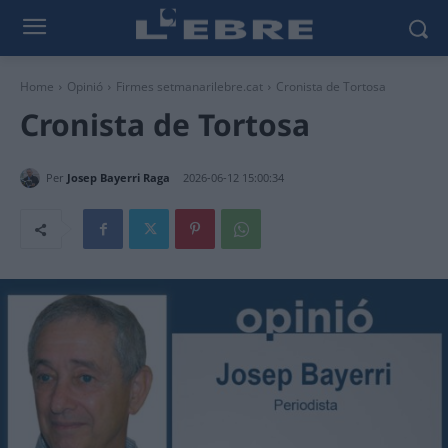
Home
Opinió
Firmes setmanarilebre.cat
Cronista de Tortosa
Cronista de Tortosa
Per
Josep Bayerri Raga
2026-06-12 15:00:34