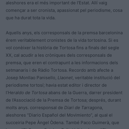
aleshores era el més important de l’Estat. Allí vaig
començar a ser cronista, apassionat pel periodisme, cosa
que ha durat tota la vida.
Aquells anys, els corresponsals de la premsa barcelonina
érem veritablement cronistes de la vida tortosina. Si es
vol conèixer la història de Tortosa fins a finals del segle
XX, cal acudir a les cròniques dels corresponsals de
premsa, que eren el contrapunt a les informacions dels
setmanaris i de Ràdio Tortosa. Recordo amb afecte a
Josep Monllao Panisello,
Llaonet
, veritable institució del
periodisme tortosí; havia estat editor i director de
l’
Heraldo de Tortosa
abans de la Guerra, darrer president
de l’Associació de la Premsa de Tortosa; després, durant
molts anys. corresponsal de
Diari de Tarragon
a,
aleshores “Diario Español del Movimiento”, al qual el
succeiria Pepe Àngel Òdena. També Paco Guimerà, que