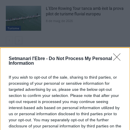
L’Ebre Rowing Tour tanca amb èxit la prova
pilot de turisme fluvial europeu
8 de maig de 2026
Turisme
Setmanari l'Ebre -
Do Not Process My Personal
DEIXA UNA RESPOSTA
Information
If you wish to opt-out of the sale, sharing to third parties, or
processing of your personal or sensitive information for
targeted advertising by us, please use the below opt-out
section to confirm your selection. Please note that after your
opt-out request is processed you may continue seeing
interest-based ads based on personal information utilized by
us or personal information disclosed to third parties prior to
Comentari:
your opt-out. You may separately opt-out of the further
No
disclosure of your personal information by third parties on the