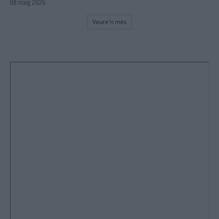
08 maig 2026
Veure'n més