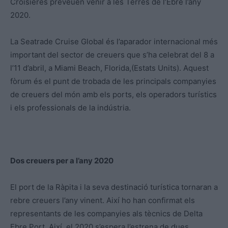
Croisières preveuen venir a les Terres de l’Ebre l’any
2020.
La Seatrade Cruise Global és l’aparador internacional més
important del sector de creuers que s’ha celebrat del 8 a
l’11 d’abril, a Miami Beach, Florida,(Estats Units). Aquest
fòrum és el punt de trobada de les principals companyies
de creuers del món amb els ports, els operadors turístics
i els professionals de la indústria.
Dos creuers per a l’any 2020
El port de la Ràpita i la seva destinació turística tornaran a
rebre creuers l’any vinent. Així ho han confirmat els
representants de les companyies als tècnics de Delta
Ebre Port. Així, el 2020 s’espera l’estrena de dues