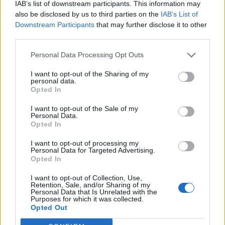
IAB’s list of downstream participants. This information may
also be disclosed by us to third parties on the
IAB’s List of
Ema
Downstream Participants
that may further disclose it to other
third parties.
Llo
Personal Data Processing Opt Outs
we
I want to opt-out of the Sharing of my
Deseu el meu nom, el correu electrònic i el lloc web en
personal data.
aquest navegador per a la propera vegada que comenti.
Opted In
I want to opt-out of the Sale of my
Personal Data.
Opted In
I want to opt-out of processing my
Personal Data for Targeted Advertising.
Opted In
ÚLTIMES NOTÍCIES
I want to opt-out of Collection, Use,
Retention, Sale, and/or Sharing of my
Els vestits de paper guanyen força
Personal Data that Is Unrelated with the
Purposes for which it was collected.
enguany amb més modistes i gairebé
Opted Out
40 peces a concurs
31 de juliol de 2026