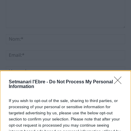
Comentari:
No
Ema
Llo
we
Setmanari l'Ebre -
Do Not Process My Personal
Deseu el meu nom, el correu electrònic i el lloc web en
Information
aquest navegador per a la propera vegada que comenti.
If you wish to opt-out of the sale, sharing to third parties, or
processing of your personal or sensitive information for
targeted advertising by us, please use the below opt-out
section to confirm your selection. Please note that after your
opt-out request is processed you may continue seeing