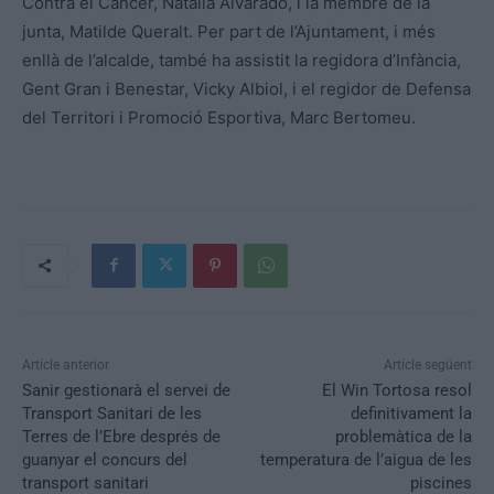
Contra el Càncer, Natàlia Alvarado, i la membre de la
junta, Matilde Queralt. Per part de l’Ajuntament, i més
enllà de l’alcalde, també ha assistit la regidora d’Infància,
Gent Gran i Benestar, Vicky Albiol, i el regidor de Defensa
del Territori i Promoció Esportiva, Marc Bertomeu.
Article anterior
Article següent
Sanir gestionarà el servei de
El Win Tortosa resol
Transport Sanitari de les
definitivament la
Terres de l’Ebre després de
problemàtica de la
guanyar el concurs del
temperatura de l’aigua de les
transport sanitari
piscines