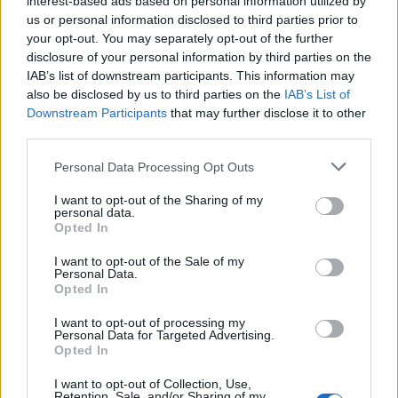
interest-based ads based on personal information utilized by
us or personal information disclosed to third parties prior to
ÚLTIMES NOTÍCIES
your opt-out. You may separately opt-out of the further
disclosure of your personal information by third parties on the
L’Observatori de l’Ebre lidera de nou la
IAB’s list of downstream participants. This information may
recerca sobre l’astre rei en el segon
also be disclosed by us to third parties on the
IAB’s List of
eclipsi solar total de la seva història
Downstream Participants
that may further disclose it to other
7 d'agost de 2026
third parties.
Personal Data Processing Opt Outs
L’Ajuntament de Tortosa amplia el
termini de les obres de l’aparcament
I want to opt-out of the Sharing of my
dels terrenys de Renfe per les altes
personal data.
temperatures
Opted In
7 d'agost de 2026
I want to opt-out of the Sale of my
Personal Data.
Amposta recupera les Cases del Castell
Opted In
i culmina un projecte estratègic que
vincula patrimoni, turisme i
I want to opt-out of processing my
gastronomia
Personal Data for Targeted Advertising.
Opted In
6 d'agost de 2026
I want to opt-out of Collection, Use,
Els vestits de paper guanyen força
Retention, Sale, and/or Sharing of my