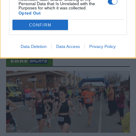
enguany amb més modistes i gairebé
Personal Data that Is Unrelated with the
Purposes for which it was collected.
40 peces a concurs
Opted Out
31 de juliol de 2026
CONFIRM
Carrega més
Data Deletion
Data Access
Privacy Policy