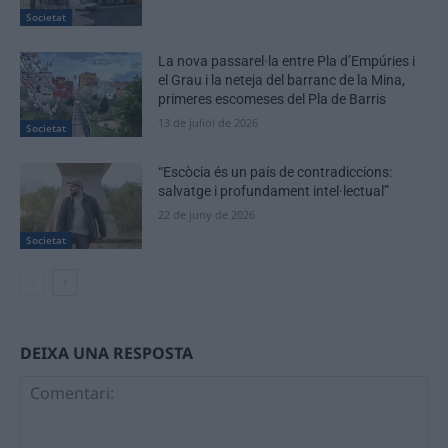
Societat
La nova passarel·la entre Pla d’Empúries i
el Grau i la neteja del barranc de la Mina,
primeres escomeses del Pla de Barris
13 de juliol de 2026
Societat
“Escòcia és un país de contradiccions:
salvatge i profundament intel·lectual”
22 de juny de 2026
Societat
DEIXA UNA RESPOSTA