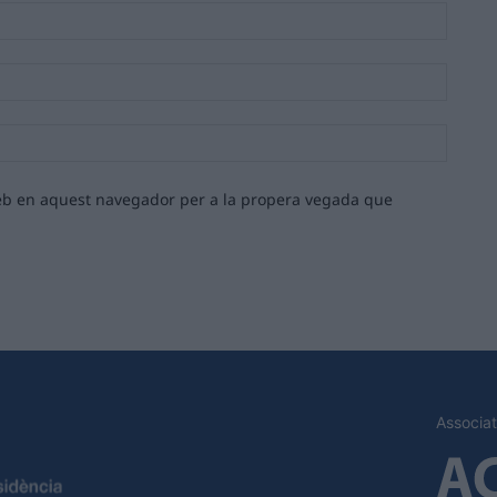
Nom:*
Email:*
Lloc
web:
 web en aquest navegador per a la propera vegada que
Associat