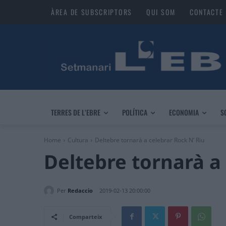
ÀREA DE SUBSCRIPTORS
QUI SOM
CONTACTE
TERRES DE L’EBRE
POLÍTICA
ECONOMIA
S
Home
Cultura
Deltebre tornarà a celebrar Rock N’ Riu
Deltebre tornarà a 
Per
Redaccio
2019-02-13 20:00:00
Comparteix