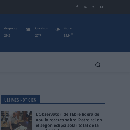
Amposta
Gandesa
Mora
C
C
C
29.3
27.7
25.9
ÚLTIMES NOTÍCIES
L’Observatori de l’Ebre lidera de
nou la recerca sobre l’astre rei en
el segon eclipsi solar total de la