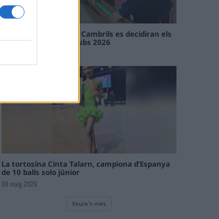
En les tirades de Flix i Cambrils es decidiran els
campions de l’Interclubs 2026
08 maig 2026
La tortosina Cinta Talarn, campiona d’Espanya
de 10 balls solo júnior
08 maig 2026
Veure'n més