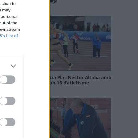
el tram decisiu de la lliga
ection to
09 maig 2026
ou may
 personal
out of the
 downstream
B’s List of
Paula Sintorres, Patrícia Pla i Néstor Altaba amb
la selecció catalana sub-16 d’atletisme
08 maig 2026