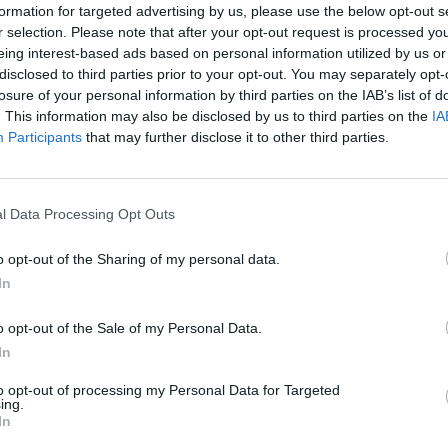
formation for targeted advertising by us, please use the below opt-out s
om en el cas del
soterrament de la línia elèctrica
r selection. Please note that after your opt-out request is processed y
quidacions negatives per retornar diners de les
eing interest-based ads based on personal information utilized by us or
ucions d’obres. Tal com ha explicat l’alcalde de Deltebre,
disclosed to third parties prior to your opt-out. You may separately opt-
losure of your personal information by third parties on the IAB’s list of
obra ho permeti, retornarem diners de les contribucions
. This information may also be disclosed by us to third parties on the
IA
Participants
that may further disclose it to other third parties.
l Data Processing Opt Outs
o opt-out of the Sharing of my personal data.
In
o opt-out of the Sale of my Personal Data.
In
to opt-out of processing my Personal Data for Targeted
ing.
Article següent
In
Medalla d’Or de Marina Freixa i Adam Maijó al Català