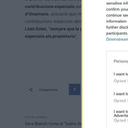
sensitive in
contribucions especials
del carrer Cambra. Igual c
confirm you
d’Unamuno
, actuació que marcava precedent de li
continue se
contribucions especials dels veïns i veïnes en exec
information 
further disc
Lluís Soler,
“sempre que la gestió econòmica de l’
participants
especials als propietaris”.
Downstream 
Persona
I want t
Opted 
Comparteix
I want t
Opted 
I want 
Advertis
Article anterior
Opted 
Sara Blanch torna al Teatre del Liceu amb l’estrena