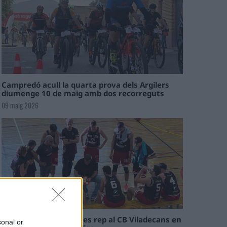
Campredó acull la quarta prova dels Argilers
diumenge 10 de maig amb dos recorreguts
09 maig 2026
El Cantaires amb baixes rep al CB Viladecans en
sonal or