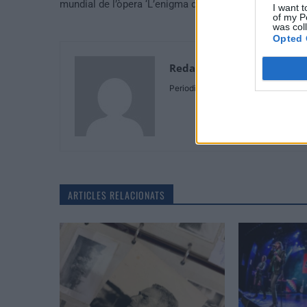
mundial de l’òpera ‘L’enigma di Lea’
I want t
of my P
was col
Opted 
Redaccio
Periodistes
ARTICLES RELACIONATS