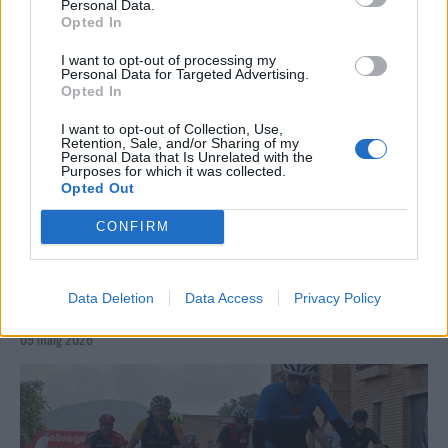
Personal Data.
Opted In
I want to opt-out of processing my
Personal Data for Targeted Advertising.
Opted In
I want to opt-out of Collection, Use,
Retention, Sale, and/or Sharing of my
Personal Data that Is Unrelated with the
Purposes for which it was collected.
Opted Out
CONFIRM
La Cursa de l’Aldea segona d’etiqueta d’or de la
Data Deletion
Data Access
Privacy Policy
Running Sèries Terres de l’Ebre
09 maig 2026