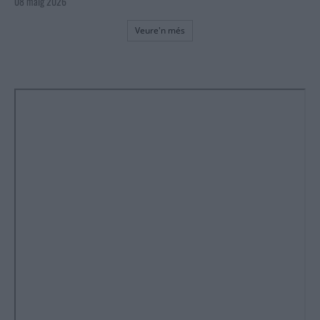
08 maig 2026
Veure'n més