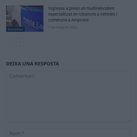
Ingressa a presó un multireincident
especialitzat en robatoris a vehicles i
comerços a Amposta
7 de maig de 2026
Successos
DEIXA UNA RESPOSTA
Comentari:
No