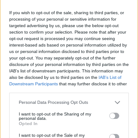
If you wish to opt-out of the sale, sharing to third parties, or
“L’eclipsi serà una oportunitat també
processing of your personal or sensitive information for
per a gaudir de les Festes Majors
targeted advertising by us, please use the below opt-out
d’Amposta”
section to confirm your selection. Please note that after your
31 de juliol de 2026
opt-out request is processed you may continue seeing
interest-based ads based on personal information utilized by
Blaumut lidera el cartell musical de les
us or personal information disclosed to third parties prior to
Festes
your opt-out. You may separately opt-out of the further
31 de juliol de 2026
disclosure of your personal information by third parties on the
IAB’s list of downstream participants. This information may
also be disclosed by us to third parties on the
IAB’s List of
Downstream Participants
that may further disclose it to other
Caçadors de subvencions
third parties.
30 de juliol de 2026
Personal Data Processing Opt Outs
I want to opt-out of the Sharing of my
personal data.
Carrega més
Opted In
I want to opt-out of the Sale of my