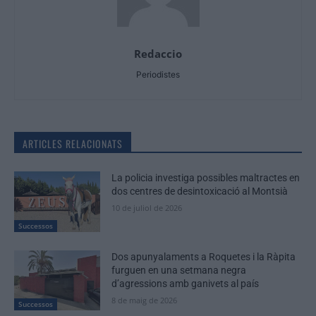
Redaccio
Periodistes
ARTICLES RELACIONATS
La policia investiga possibles maltractes en
dos centres de desintoxicació al Montsià
10 de juliol de 2026
Successos
Dos apunyalaments a Roquetes i la Ràpita
furguen en una setmana negra
d’agressions amb ganivets al país
8 de maig de 2026
Successos