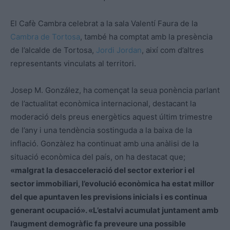
El
Cafè
Cambra celebrat a la sala Valentí Faura de la
Cambra de Tortosa
, també ha comptat amb la presència
de l’alcalde de Tortosa,
Jordi Jordan
, així com d’altres
representants vinculats al territori.
Josep M. González, ha començat la seua ponència parlant
de l’actualitat econòmica internacional, destacant la
moderació dels preus energètics aquest últim trimestre
de l’any i una tendència sostinguda a la baixa de la
inflació.
Gonzàlez
ha continuat amb una anàlisi de la
situació econòmica del país, on ha destacat que;
«malgrat la desacceleració del sector exterior i el
sector immobiliari, l’evolució econòmica ha estat millor
del que apuntaven les previsions inicials i es continua
generant ocupació». «L’estalvi acumulat juntament amb
l’augment demogràfic fa preveure una possible