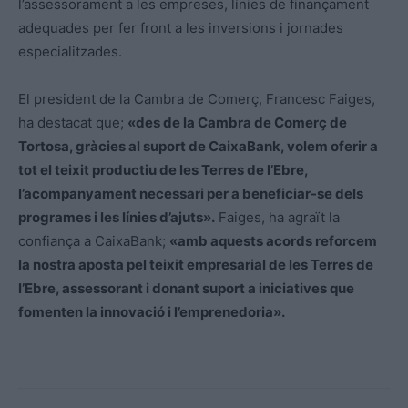
l’assessorament a les empreses, línies de finançament
adequades per fer front a les inversions i jornades
especialitzades.
El president de la Cambra de Comerç, Francesc
Faiges
,
ha destacat que;
«des de la Cambra de Comerç de
Tortosa, gràcies al suport de CaixaBank, volem oferir a
tot el teixit productiu de les Terres de l’Ebre,
l’acompanyament necessari per a beneficiar-se dels
programes i les línies d’ajuts».
Faiges
, ha agraït la
confiança a CaixaBank;
«amb aquests acords reforcem
la nostra aposta pel teixit empresarial de les Terres de
l’Ebre, assessorant i donant suport a iniciatives que
fomenten la innovació i l’emprenedoria».