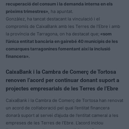
recuperació del consum i la demanda interna en els
pròxims trimestres»,
ha apuntat.
Gonzàlez
, ha tancat destacant la vinculació i el
compromís de CaixaBank amb les Terres de l’Ebre i amb
la província de Tarragona, on ha destacat que;
«som
l’única entitat bancària en gairebé 40 municipis de les
comarques tarragonines fomentant així la inclusió
financera».
CaixaBank i la Cambra de Comerç de Tortosa
renoven l’acord per continuar donant
suport a
projectes empresarials de les Terres de l’Ebre
CaixaBank i la Cambra de Comerç de Tortosa han renovat
un acord de col·laboració pel qual l’entitat financera
donarà suport al servei d’ajuda de l’entitat cameral a les
empreses de les Terres de l’Ebre. L’acord inclou