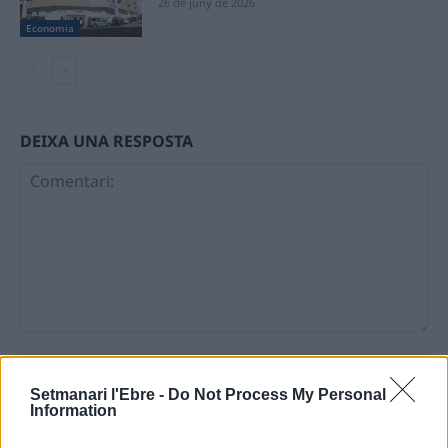
26 de juny de 2026
Economia
DEIXA UNA RESPOSTA
Comentari:
No
Setmanari l'Ebre -
Do Not Process My Personal
Information
Ema