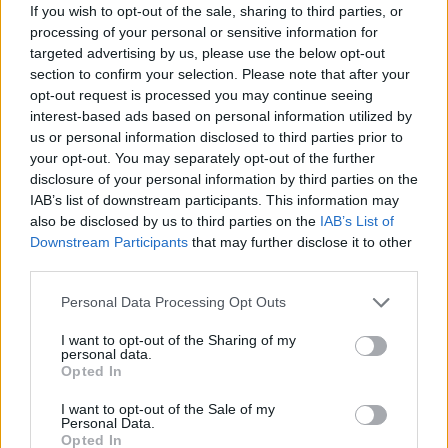
If you wish to opt-out of the sale, sharing to third parties, or
Llo
processing of your personal or sensitive information for
we
targeted advertising by us, please use the below opt-out
section to confirm your selection. Please note that after your
Deseu el meu nom, el correu electrònic i el lloc web en
opt-out request is processed you may continue seeing
aquest navegador per a la propera vegada que comenti.
interest-based ads based on personal information utilized by
us or personal information disclosed to third parties prior to
your opt-out. You may separately opt-out of the further
disclosure of your personal information by third parties on the
IAB’s list of downstream participants. This information may
also be disclosed by us to third parties on the
IAB’s List of
Downstream Participants
that may further disclose it to other
ÚLTIMES NOTÍCIES
third parties.
Personal Data Processing Opt Outs
Amposta recupera les Cases del Castell
i culmina un projecte estratègic que
I want to opt-out of the Sharing of my
vincula patrimoni, turisme i
personal data.
gastronomia
Opted In
6 d'agost de 2026
I want to opt-out of the Sale of my
Personal Data.
Els vestits de paper guanyen força
Opted In