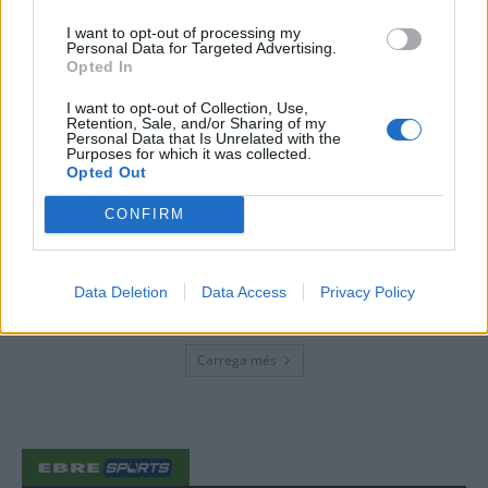
enguany amb més modistes i gairebé
40 peces a concurs
I want to opt-out of processing my
Personal Data for Targeted Advertising.
31 de juliol de 2026
Opted In
I want to opt-out of Collection, Use,
“L’eclipsi serà una oportunitat també
Retention, Sale, and/or Sharing of my
per a gaudir de les Festes Majors
Personal Data that Is Unrelated with the
Purposes for which it was collected.
d’Amposta”
Opted Out
31 de juliol de 2026
CONFIRM
Blaumut lidera el cartell musical de les
Festes
31 de juliol de 2026
Data Deletion
Data Access
Privacy Policy
Carrega més