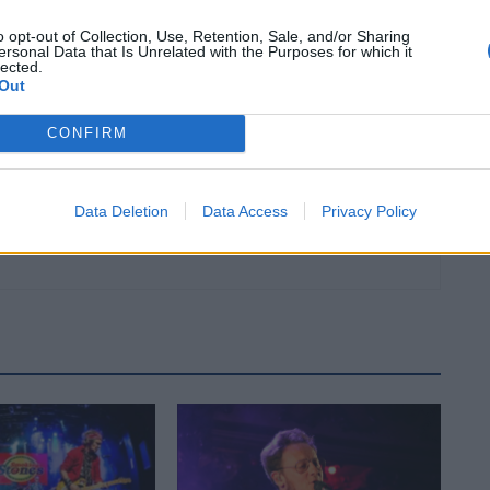
Article següent
t
L’estat del món (59)
o opt-out of Collection, Use, Retention, Sale, and/or Sharing
ersonal Data that Is Unrelated with the Purposes for which it
lected.
Out
CONFIRM
Data Deletion
Data Access
Privacy Policy