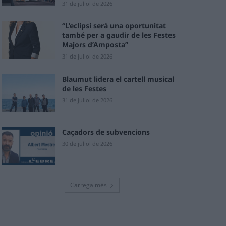
31 de juliol de 2026
“L’eclipsi serà una oportunitat
també per a gaudir de les Festes
Majors d’Amposta”
31 de juliol de 2026
Blaumut lidera el cartell musical
de les Festes
31 de juliol de 2026
Caçadors de subvencions
30 de juliol de 2026
Carrega més