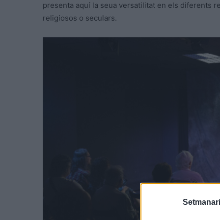
presenta aquí la seua versatilitat en els diferents 
religiosos o seculars.
Setmanari