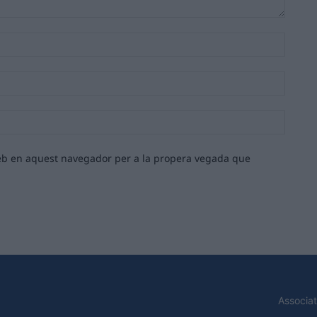
Nom:*
Email:*
Lloc
web:
 web en aquest navegador per a la propera vegada que
Associat