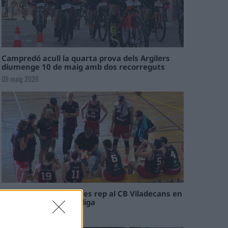
Campredó acull la quarta prova dels Argilers
diumenge 10 de maig amb dos recorreguts
09 maig 2026
El Cantaires amb baixes rep al CB Viladecans en
el tram decisiu de la lliga
09 maig 2026