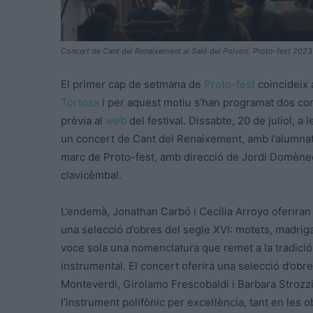
Concert de Cant del Renaixement al Saló del Polvorí. Proto-fest 2023
El primer cap de setmana de
Proto-fest
coincideix 
Tortosa
i per aquest motiu s’han programat dos con
prèvia al
web
del festival. Dissabte, 20 de juliol, a 
un concert de Cant del Renaixement, amb l’alumnat
marc de Proto-fest, amb direcció de Jordi Domèn
clavicèmbal.
L’endemà, Jonathan Carbó i Cecília Arroyo oferiran
una selecció d’obres del segle XVI: motets, madrigal
voce sola una nomenclatura que remet a la tradici
instrumental. El concert oferirà una selecció d’ob
Monteverdi, Girolamo Frescobaldi i Barbara Strozzi,
l’instrument polifònic per excel·lència, tant en les