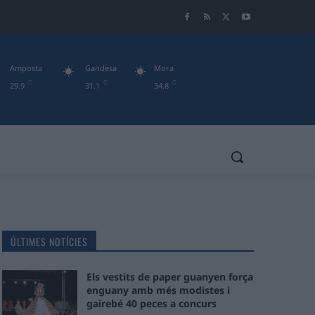
Amposta
Gandesa
Mora
C
C
C
29.9
31.1
34.8
ÚLTIMES NOTÍCIES
Els vestits de paper guanyen força
enguany amb més modistes i
gairebé 40 peces a concurs