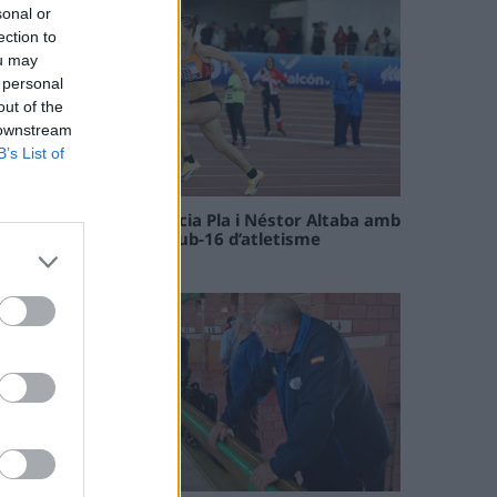
sonal or
ection to
ou may
 personal
out of the
 downstream
B’s List of
Paula Sintorres, Patrícia Pla i Néstor Altaba amb
la selecció catalana sub-16 d’atletisme
08 maig 2026