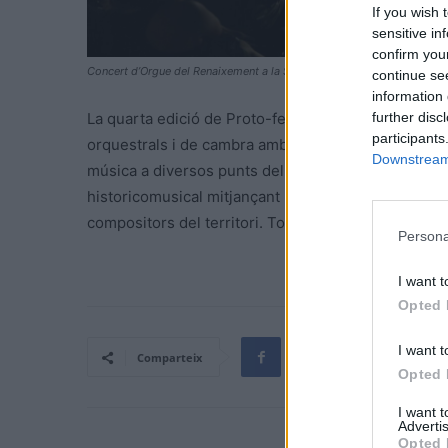
If you wish 
sensitive in
confirm you
Concert d’Orgue del Renaixement a la Sala Arts. Proto-fest 2023 / Ce
continue se
information 
further disc
La quarta edició de Proto-fest, s’allargarà fins al 2
participants
orquestrals i de cambra amb cursos de formació impa
Downstream 
música a diversos punts del nucli històric de la ciut
historicomusical mitjançant la descoberta i la inte
compositors del territori. Tots els detalls del pro
Persona
I want t
Opted 
I want t
Comparteix
Opted 
I want 
Advertis
Opted 