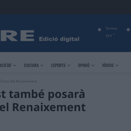
Tortosa
C
29.9
OCIETAT
CULTURA
ESPORTS
OPINIÓ
VÍDEOS
a Festa del Renaixement
est també posarà
del Renaixement