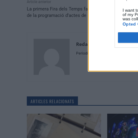
Article anterior
La primera Fira dels Temps farà de Tortosa un referen
I want t
of my P
de la programació d’actes de recreació històrica
was col
Opted 
Redaccio
Periodistes
ARTICLES RELACIONATS