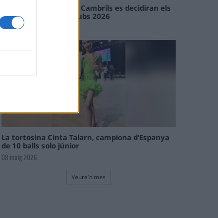
En les tirades de Flix i Cambrils es decidiran els
campions de l’Interclubs 2026
08 maig 2026
La tortosina Cinta Talarn, campiona d’Espanya
de 10 balls solo júnior
08 maig 2026
Veure'n més