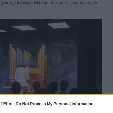
registres, i transcendeix fronteres entre gèneres, siguin
 l'Ebre -
Do Not Process My Personal Information