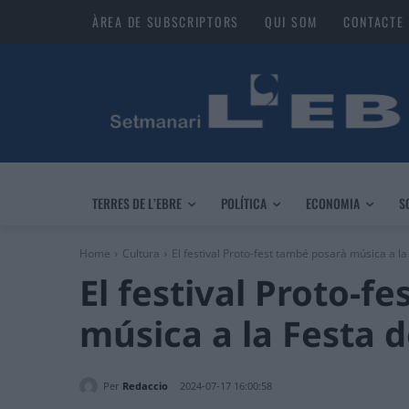
ÀREA DE SUBSCRIPTORS
QUI SOM
CONTACTE
TERRES DE L’EBRE
POLÍTICA
ECONOMIA
S
Home
Cultura
El festival Proto-fest també posarà música a l
El festival Proto-f
música a la Festa 
Per
Redaccio
2024-07-17 16:00:58