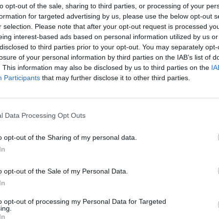
to opt-out of the sale, sharing to third parties, or processing of your per
formation for targeted advertising by us, please use the below opt-out s
r selection. Please note that after your opt-out request is processed y
dida
eing interest-based ads based on personal information utilized by us or
disclosed to third parties prior to your opt-out. You may separately opt-
losure of your personal information by third parties on the IAB’s list of
8 de juliol. Combinarà quinze concerts vocals, corals,
. This information may also be disclosed by us to third parties on the
IA
rtits per professorat de prestig. El festival portarà la
Participants
that may further disclose it to other third parties.
at, i apostarà per la recuperació del patrimoni
rpretació d’obres inèdites o poc conegudes de dones i de
grama es poden consultar al
web
.
l Data Processing Opt Outs
o opt-out of the Sharing of my personal data.
In
o opt-out of the Sale of my Personal Data.
In
to opt-out of processing my Personal Data for Targeted
ing.
In