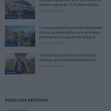
La Ràpita optarà al Pla de Barris amb un
projecte valorat en 12,5 milions d’euros
10 de juliol de 2026
Societat
La nova passarel·la entre Pla d’Empúries i
el Grau i la neteja del barranc de la Mina,
primeres escomeses del Pla de Barris
13 de juliol de 2026
Societat
“Escòcia és un país de contradiccions:
salvatge i profundament intel·lectual”
22 de juny de 2026
Societat
DEIXA UNA RESPOSTA