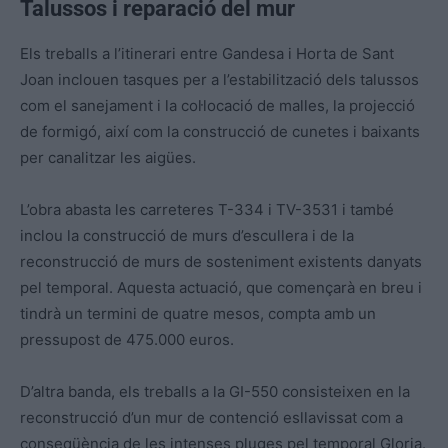
Talussos i reparació del mur
Els treballs a l’itinerari entre Gandesa i Horta de Sant
Joan inclouen tasques per a l’estabilització dels talussos
com el sanejament i la col·locació de malles, la projecció
de formigó, així com la construcció de cunetes i baixants
per canalitzar les aigües.
L’obra abasta les carreteres T-334 i TV-3531 i també
inclou la construcció de murs d’escullera i de la
reconstrucció de murs de sosteniment existents danyats
pel temporal. Aquesta actuació, que començarà en breu i
tindrà un termini de quatre mesos, compta amb un
pressupost de 475.000 euros.
D’altra banda, els treballs a la GI-550 consisteixen en la
reconstrucció d’un mur de contenció esllavissat com a
conseqüència de les intenses pluges pel temporal Gloria.