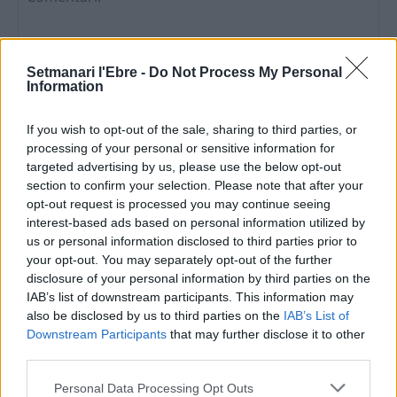
Setmanari l'Ebre -
Do Not Process My Personal
Information
If you wish to opt-out of the sale, sharing to third parties, or
Comentari:
processing of your personal or sensitive information for
No
targeted advertising by us, please use the below opt-out
section to confirm your selection. Please note that after your
opt-out request is processed you may continue seeing
Ema
interest-based ads based on personal information utilized by
us or personal information disclosed to third parties prior to
Llo
your opt-out. You may separately opt-out of the further
we
disclosure of your personal information by third parties on the
IAB’s list of downstream participants. This information may
Deseu el meu nom, el correu electrònic i el lloc web en
also be disclosed by us to third parties on the
IAB’s List of
aquest navegador per a la propera vegada que comenti.
Downstream Participants
that may further disclose it to other
third parties.
Personal Data Processing Opt Outs