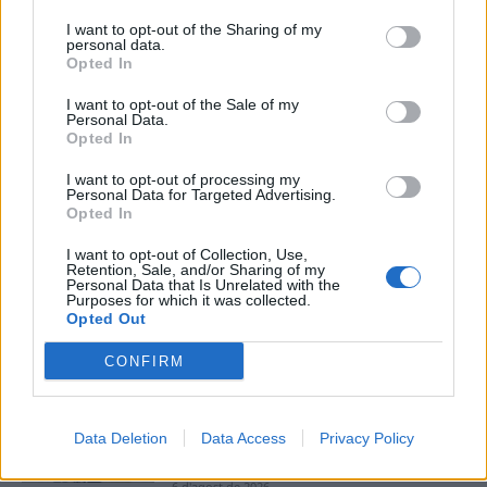
I want to opt-out of the Sharing of my
personal data.
Opted In
ÚLTIMES NOTÍCIES
I want to opt-out of the Sale of my
Personal Data.
Opted In
L’Observatori de l’Ebre lidera de nou la
recerca sobre l’astre rei en el segon
I want to opt-out of processing my
eclipsi solar total de la seva història
Personal Data for Targeted Advertising.
7 d'agost de 2026
Opted In
I want to opt-out of Collection, Use,
L’Ajuntament de Tortosa amplia el
Retention, Sale, and/or Sharing of my
Personal Data that Is Unrelated with the
termini de les obres de l’aparcament
Purposes for which it was collected.
dels terrenys de Renfe per les altes
Opted Out
temperatures
7 d'agost de 2026
CONFIRM
Amposta recupera les Cases del Castell
i culmina un projecte estratègic que
Data Deletion
Data Access
Privacy Policy
vincula patrimoni, turisme i
gastronomia
6 d'agost de 2026