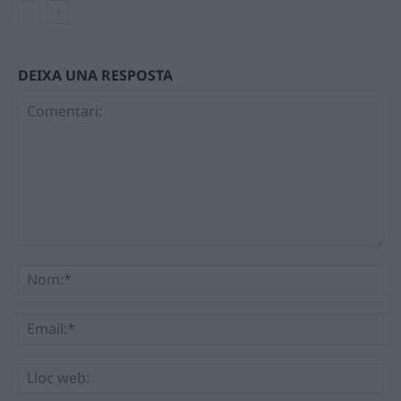
DEIXA UNA RESPOSTA
Comentari:
No
Ema
Llo
we