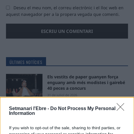
Deseu el meu nom, el correu electrònic i el lloc web en
aquest navegador per a la propera vegada que comenti.
ÚLTIMES NOTÍCIES
Els vestits de paper guanyen força
enguany amb més modistes i gairebé
40 peces a concurs
31 de juliol de 2026
Setmanari l'Ebre -
Do Not Process My Personal
“L’eclipsi serà una oportunitat també
Information
per a gaudir de les Festes Majors
d’Amposta”
If you wish to opt-out of the sale, sharing to third parties, or
31 de juliol de 2026
processing of your personal or sensitive information for