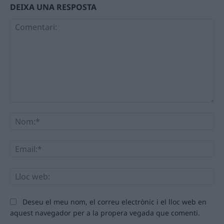
DEIXA UNA RESPOSTA
Comentari:
No
Ema
Llo
we
Deseu el meu nom, el correu electrònic i el lloc web en
aquest navegador per a la propera vegada que comenti.