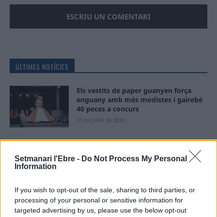
ÚLTIMES NOTÍCIES
Els vestits de paper guanyen força
enguany amb més modistes i gairebé
40 peces a concurs
31 de juliol de 2026
“L’eclipsi serà una oportunitat també
per a gaudir de les Festes Majors
Setmanari l'Ebre -
Do Not Process My Personal
d’Amposta”
Information
31 de juliol de 2026
If you wish to opt-out of the sale, sharing to third parties, or
processing of your personal or sensitive information for
Blaumut lidera el cartell musical de les
targeted advertising by us, please use the below opt-out
Festes