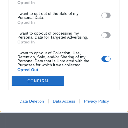
Opted In
Amposta recupera les Cases del Castell i
culmina un projecte estratègic que vincula
I want to opt-out of the Sale of my
patrimoni, turisme i gastronomia
Personal Data.
6 d'agost de 2026
Opted In
Cultura
I want to opt-out of processing my
Els vestits de paper guanyen força enguany
Personal Data for Targeted Advertising.
amb més modistes i gairebé 40 peces a
Opted In
concurs
I want to opt-out of Collection, Use,
31 de juliol de 2026
Festes
Retention, Sale, and/or Sharing of my
Personal Data that Is Unrelated with the
Purposes for which it was collected.
Opted Out
CONFIRM
DEIXA UNA RESPOSTA
Data Deletion
Data Access
Privacy Policy