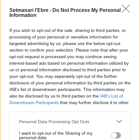
Setmanari l'Ebre -
Do Not Process My Personal
Information
If you wish to opt-out of the sale, sharing to third parties, or
processing of your personal or sensitive information for
targeted advertising by us, please use the below opt-out
section to confirm your selection. Please note that after your
Redaccio
opt-out request is processed you may continue seeing
interest-based ads based on personal information utilized by
Periodistes
us or personal information disclosed to third parties prior to
your opt-out. You may separately opt-out of the further
disclosure of your personal information by third parties on the
IAB’s list of downstream participants. This information may
ARTICLES RELACIONATS
also be disclosed by us to third parties on the
IAB’s List of
Downstream Participants
that may further disclose it to other
third parties.
L’Ajuntament de Tortosa amplia el termini
de les obres de l’aparcament dels terrenys
de Renfe per les altes temperatures
Personal Data Processing Opt Outs
7 d'agost de 2026
Societat
I want to opt-out of the Sharing of my
personal data.