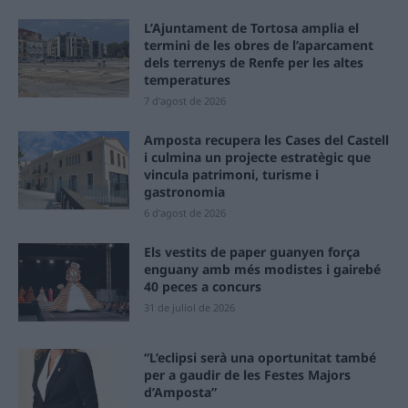
L’Ajuntament de Tortosa amplia el
termini de les obres de l’aparcament
dels terrenys de Renfe per les altes
temperatures
7 d'agost de 2026
Amposta recupera les Cases del Castell
i culmina un projecte estratègic que
vincula patrimoni, turisme i
gastronomia
6 d'agost de 2026
Els vestits de paper guanyen força
enguany amb més modistes i gairebé
40 peces a concurs
31 de juliol de 2026
“L’eclipsi serà una oportunitat també
per a gaudir de les Festes Majors
d’Amposta”