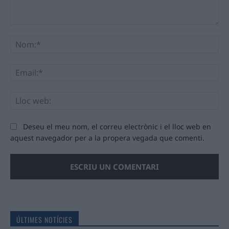
Comentari:
No
Ema
Llo
we
Deseu el meu nom, el correu electrònic i el lloc web en
aquest navegador per a la propera vegada que comenti.
ÚLTIMES NOTÍCIES