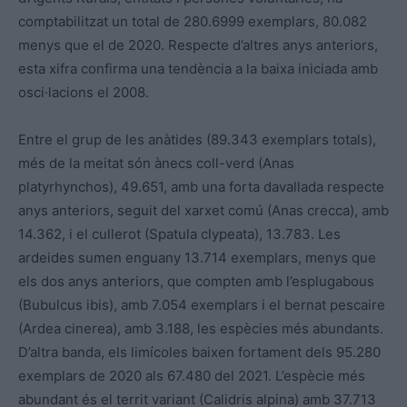
comptabilitzat un total de 280.6999 exemplars, 80.082
menys que el de 2020. Respecte d’altres anys anteriors,
esta xifra confirma una tendència a la baixa iniciada amb
osci·lacions el 2008.
Entre el grup de les anàtides (89.343 exemplars totals),
més de la meitat són ànecs coll-verd (Anas
platyrhynchos), 49.651, amb una forta davallada respecte
anys anteriors, seguit del xarxet comú (Anas crecca), amb
14.362, i el cullerot (Spatula clypeata), 13.783. Les
ardeides sumen enguany 13.714 exemplars, menys que
els dos anys anteriors, que compten amb l’esplugabous
(Bubulcus ibis), amb 7.054 exemplars i el bernat pescaire
(Ardea cinerea), amb 3.188, les espècies més abundants.
D’altra banda, els limícoles baixen fortament dels 95.280
exemplars de 2020 als 67.480 del 2021. L’espècie més
abundant és el territ variant (Calidris alpina) amb 37.713