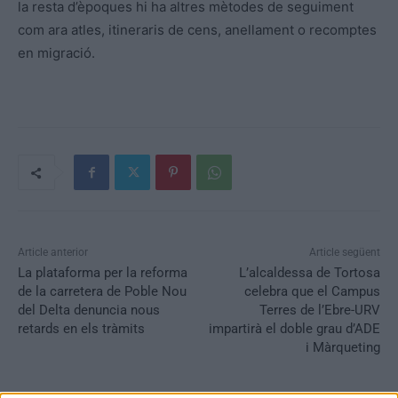
la resta d’èpoques hi ha altres mètodes de seguiment
com ara atles, itineraris de cens, anellament o recomptes
en migració.
Article anterior
Article següent
La plataforma per la reforma
L’alcaldessa de Tortosa
de la carretera de Poble Nou
celebra que el Campus
del Delta denuncia nous
Terres de l’Ebre-URV
retards en els tràmits
impartirà el doble grau d’ADE
i Màrqueting