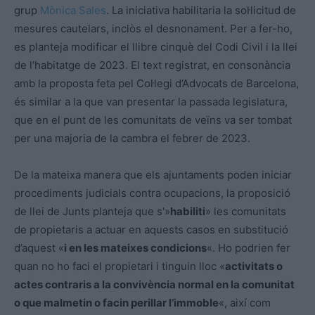
grup
Mònica Sales
. La iniciativa habilitaria la sol·licitud de
mesures cautelars, inclòs el desnonament. Per a fer-ho,
es planteja modificar el llibre cinquè del Codi Civil i la llei
de l’habitatge de 2023. El text registrat, en consonància
amb la proposta feta pel Col·legi d’Advocats de Barcelona,
és similar a la que van presentar la passada legislatura,
que en el punt de les comunitats de veïns va ser tombat
per una majoria de la cambra el febrer de 2023.
De la mateixa manera que els ajuntaments poden iniciar
procediments judicials contra ocupacions, la proposició
de llei de Junts planteja que s'»
habiliti
» les comunitats
de propietaris a actuar en aquests casos en substitució
d’aquest «
i en les mateixes condicions
«. Ho podrien fer
quan no ho faci el propietari i tinguin lloc «
activitats o
actes contraris a la convivència normal en la comunitat
o que malmetin o facin perillar l’immoble
«, així com