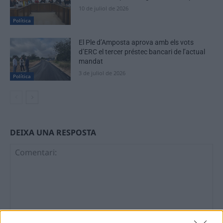
10 de juliol de 2026
Política
El Ple d’Amposta aprova amb els vots
d’ERC el tercer préstec bancari de l’actual
mandat
3 de juliol de 2026
Política
DEIXA UNA RESPOSTA