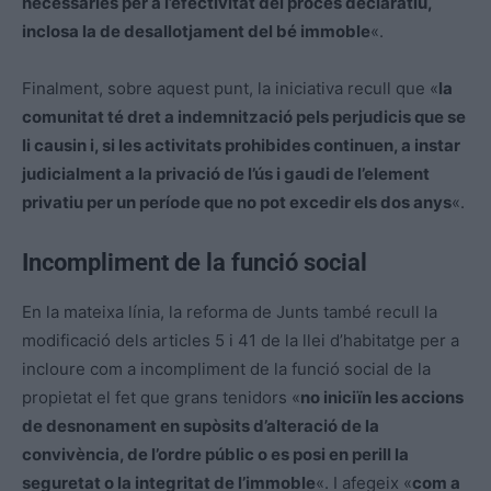
necessàries per a l’efectivitat del procés declaratiu,
inclosa la de desallotjament del bé immoble
«.
Finalment, sobre aquest punt, la iniciativa recull que «
la
comunitat té dret a indemnització pels perjudicis que se
li causin i, si les activitats prohibides continuen, a instar
judicialment a la privació de l’ús i gaudi de l’element
privatiu per un període que no pot excedir els dos anys
«.
Incompliment de la funció social
En la mateixa línia, la reforma de Junts també recull la
modificació dels articles 5 i 41 de la llei d’habitatge per a
incloure com a incompliment de la funció social de la
propietat el fet que grans tenidors «
no iniciïn les accions
de desnonament en supòsits d’alteració de la
convivència, de l’ordre públic o es posi en perill la
seguretat o la integritat de l’immoble
«. I afegeix «
com a