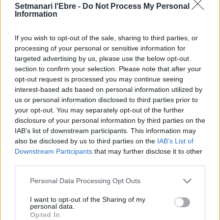
Setmanari l'Ebre -
Do Not Process My Personal
Comentari:
Information
No
If you wish to opt-out of the sale, sharing to third parties, or
Ema
processing of your personal or sensitive information for
targeted advertising by us, please use the below opt-out
section to confirm your selection. Please note that after your
Llo
opt-out request is processed you may continue seeing
we
interest-based ads based on personal information utilized by
us or personal information disclosed to third parties prior to
Deseu el meu nom, el correu electrònic i el lloc web en
your opt-out. You may separately opt-out of the further
aquest navegador per a la propera vegada que comenti.
disclosure of your personal information by third parties on the
IAB’s list of downstream participants. This information may
also be disclosed by us to third parties on the
IAB’s List of
Downstream Participants
that may further disclose it to other
third parties.
Personal Data Processing Opt Outs
ÚLTIMES NOTÍCIES
I want to opt-out of the Sharing of my
personal data.
Opted In
L’Ajuntament de Tortosa amplia el