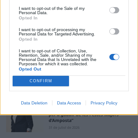
termini de les obres de l’aparcament
I want to opt-out of the Sale of my
dels terrenys de Renfe per les altes
Personal Data.
temperatures
Opted In
7 d'agost de 2026
I want to opt-out of processing my
Personal Data for Targeted Advertising.
Amposta recupera les Cases del Castell
Opted In
i culmina un projecte estratègic que
vincula patrimoni, turisme i
I want to opt-out of Collection, Use,
gastronomia
Retention, Sale, and/or Sharing of my
Personal Data that Is Unrelated with the
6 d'agost de 2026
Purposes for which it was collected.
Opted Out
Els vestits de paper guanyen força
enguany amb més modistes i gairebé
CONFIRM
40 peces a concurs
31 de juliol de 2026
Data Deletion
Data Access
Privacy Policy
“L’eclipsi serà una oportunitat també
per a gaudir de les Festes Majors
d’Amposta”
31 de juliol de 2026