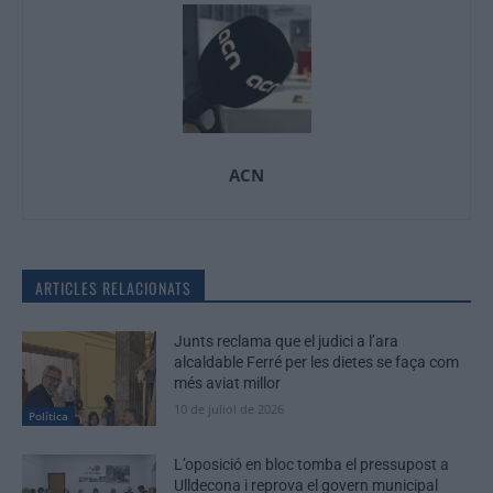
ACN
ARTICLES RELACIONATS
Junts reclama que el judici a l’ara
alcaldable Ferré per les dietes se faça com
més aviat millor
10 de juliol de 2026
Política
L’oposició en bloc tomba el pressupost a
Ulldecona i reprova el govern municipal