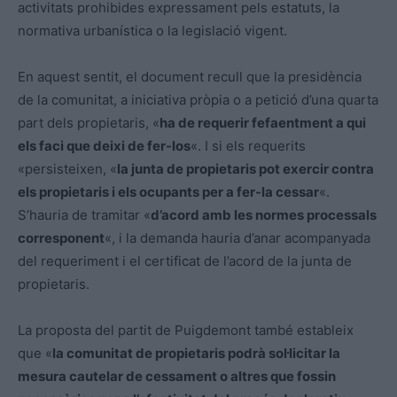
activitats prohibides expressament pels estatuts, la
normativa urbanística o la legislació vigent.
En aquest sentit, el document recull que la presidència
de la comunitat, a iniciativa pròpia o a petició d’una quarta
part dels propietaris, «
ha de requerir fefaentment a qui
els faci que deixi de fer-los
«. I si els requerits
«persisteixen, «
la junta de propietaris pot exercir contra
els propietaris i els ocupants per a fer-la cessar
«.
S’hauria de tramitar «
d’acord amb les normes processals
corresponent
«, i la demanda hauria d’anar acompanyada
del requeriment i el certificat de l’acord de la junta de
propietaris.
La proposta del partit de Puigdemont també estableix
que «
la comunitat de propietaris podrà sol·licitar la
mesura cautelar de cessament o altres que fossin