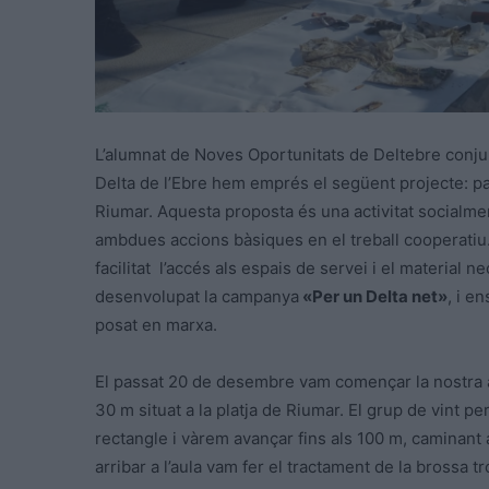
L’alumnat de Noves Oportunitats de Deltebre conju
Delta de l’Ebre hem emprés el següent projecte: pal·
Riumar. Aquesta proposta és una activitat socialmen
ambdues accions bàsiques en el treball cooperatiu
facilitat l’accés als espais de servei i el material 
desenvolupat la campanya
«Per un Delta net»
, i e
posat en marxa.
El passat 20 de desembre vam començar la nostra a
30 m situat a la platja de Riumar. El grup de vint p
rectangle i vàrem avançar fins als 100 m, caminant a
arribar a l’aula vam fer el tractament de la brossa