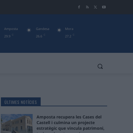
Amposta
Gandesa
Mora
C
C
C
29.9
26.6
27.2
ÚLTIMES NOTÍCIES
Amposta recupera les Cases del
Castell i culmina un projecte
estratègic que vincula patrimoni,