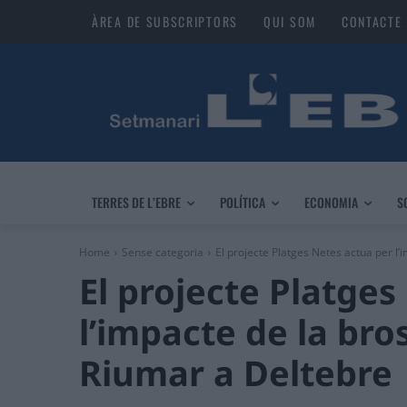
ÀREA DE SUBSCRIPTORS
QUI SOM
CONTACTE
TERRES DE L’EBRE
POLÍTICA
ECONOMIA
S
Home
Sense categoria
El projecte Platges Netes actua per l’i
El projecte Platges
l’impacte de la bros
Riumar a Deltebre