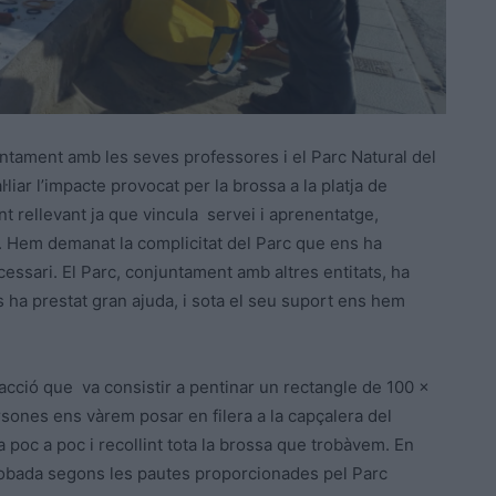
ntament amb les seves professores i el Parc Natural del
liar l’impacte provocat per la brossa a la platja de
t rellevant ja que vincula servei i aprenentatge,
. Hem demanat la complicitat del Parc que ens ha
necessari. El Parc, conjuntament amb altres entitats, ha
ns ha prestat gran ajuda, i sota el seu suport ens hem
cció que va consistir a pentinar un rectangle de 100 x
ersones ens vàrem posar en filera a la capçalera del
 poc a poc i recollint tota la brossa que trobàvem. En
 trobada segons les pautes proporcionades pel Parc