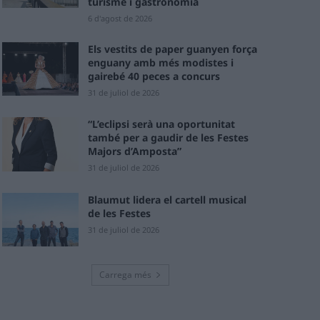
turisme i gastronomia
6 d'agost de 2026
Els vestits de paper guanyen força
enguany amb més modistes i
gairebé 40 peces a concurs
31 de juliol de 2026
“L’eclipsi serà una oportunitat
també per a gaudir de les Festes
Majors d’Amposta”
31 de juliol de 2026
Blaumut lidera el cartell musical
de les Festes
31 de juliol de 2026
Carrega més