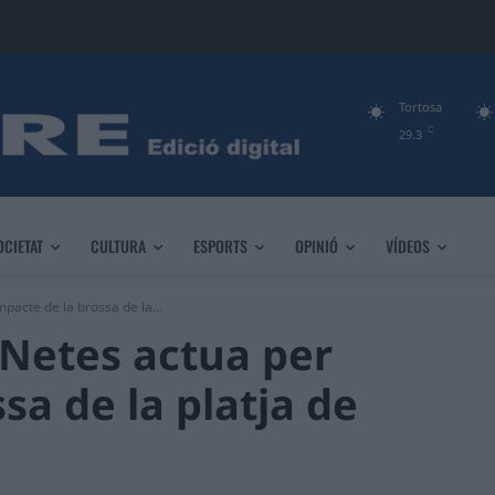
Tortosa
C
29.3
OCIETAT
CULTURA
ESPORTS
OPINIÓ
VÍDEOS
mpacte de la brossa de la...
 Netes actua per
sa de la platja de