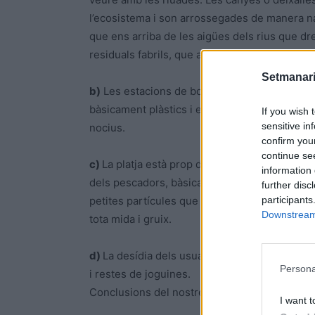
l’ecosistema i son arrossegades de manera nat
que ens arriba de les aigües dels rius que dre
residuals fabrils, que afecten els ecosisteme
Setmanari
b)
Les estacions de bombeig dels arrossars q
bàsicament plàstics i embolcalls de fertilitzan
If you wish 
sensitive in
nocius.
confirm you
continue se
c)
La platja està prop del port de la Ràpita, és
information 
dels pescadors, bàsicament restes de caixes
further disc
participants
petites partícules que són menjades pels anim
Downstream 
tota mida i gruix.
d)
La desídia dels usuaris deixa a la platja m
Persona
i restes de joguines.
Conclusions del nostre estudi:
I want t