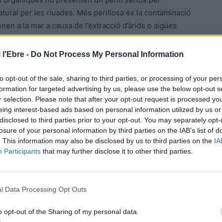
ural per les riuades. Més perillosa és la contaminació
nen a la mar a causa de l’extracció d’àrids o aigües
s marins i ambients associats.
 l'Ebre -
Do Not Process My Personal Information
ue arrosseguen gran quantitat de deixalles agràries,
ts i de productes fitosanitaris altament
to opt-out of the sale, sharing to third parties, or processing of your per
formation for targeted advertising by us, please use the below opt-out s
r selection. Please note that after your opt-out request is processed y
eing interest-based ads based on personal information utilized by us or
 per això que hi trobem deixalles pròpies de l’activitat
disclosed to third parties prior to your opt-out. You may separately opt-
 de porexpan, altament tòxic, que es descomponen en
losure of your personal information by third parties on the IAB’s list of
. This information may also be disclosed by us to third parties on the
IA
als marins i les aus. També hem trobat fils i cordes de
Participants
that may further disclose it to other third parties.
aterial relacionat amb l’esbarjo com pots de cremes solars
l Data Processing Opt Outs
o opt-out of the Sharing of my personal data.