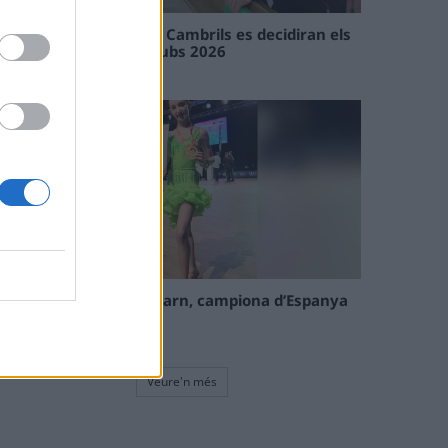
En les tirades de Flix i Cambrils es decidiran els
campions de l’Interclubs 2026
08 maig 2026
La tortosina Cinta Talarn, campiona d’Espanya
de 10 balls solo júnior
08 maig 2026
Veure'n més