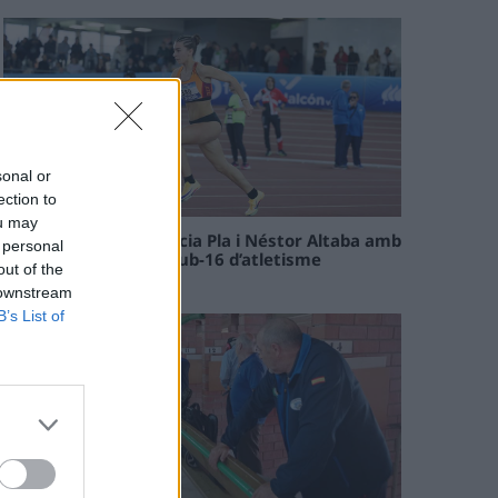
sonal or
ection to
ou may
Paula Sintorres, Patrícia Pla i Néstor Altaba amb
 personal
la selecció catalana sub-16 d’atletisme
out of the
08 maig 2026
 downstream
B’s List of