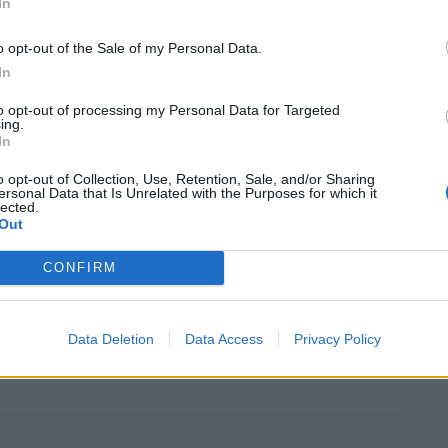
In
nteres, és global.
o opt-out of the Sale of my Personal Data.
 per a que els sistemes naturals de Riumar, lloc
In
es seves dunes, no siguin alterats més enllà de la seva
to opt-out of processing my Personal Data for Targeted
rocurar que cap efecte nociu posi en perill els recursos
ing.
In
ls per a la salut humana en entorpir-se la pesca i altres
o opt-out of Collection, Use, Retention, Sale, and/or Sharing
ersonal Data that Is Unrelated with the Purposes for which it
lected.
Out
b nosaltres per a properes tasques de neteja i
s i ens hem apropat a les problemàtiques mediambientals
CONFIRM
Data Deletion
Data Access
Privacy Policy