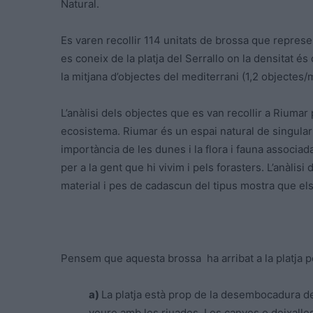
Natural.
Es varen recollir 114 unitats de brossa que repres
es coneix de la platja del Serrallo on la densitat é
la mitjana d’objectes del mediterrani (1,2 objectes
L’anàlisi dels objectes que es van recollir a Riumar
ecosistema. Riumar és un espai natural de singular
importància de les dunes i la flora i fauna associad
per a la gent que hi vivim i pels forasters. L’anàlisi
material i pes de cadascun del tipus mostra que els 
Pensem que aquesta brossa ha arribat a la platja 
a)
La platja està prop de la desembocadura de
veure amb les riuades. Les canyes o deixalle