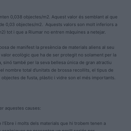
enten 0,038 objectes/m2. Aquest valor és semblant al que
s de 0,03 objectes/m2. Aquests valors son molt inferiors a
/m2) tot i que a Riumar no entren màquines a netejar.
 posa de manifest la presència de materials aliens al seu
 valor ecològic que ha de ser protegit no solament per la
a, sinó també per la seva bellesa única de gran atractiu
 del nombre total d’unitats de brossa recollits, el tipus de
objectes de fusta, plàstic i vidre son el més importants.
per aquestes causes:
 l’Ebre i molts dels materials que hi trobem tenen a
s orgàniques no presenten un perill seriós per