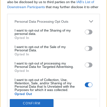
also be disclosed by us to third parties on the
IAB’s List of
Downstream Participants
that may further disclose it to other
Llo
third parties.
we
Personal Data Processing Opt Outs
Deseu el meu nom, el correu electrònic i el lloc web en
aquest navegador per a la propera vegada que comenti.
I want to opt-out of the Sharing of my
personal data.
Opted In
I want to opt-out of the Sale of my
Personal Data.
Opted In
I want to opt-out of processing my
ÚLTIMES NOTÍCIES
Personal Data for Targeted Advertising.
Opted In
L’Ajuntament de Tortosa amplia el
I want to opt-out of Collection, Use,
termini de les obres de l’aparcament
Retention, Sale, and/or Sharing of my
Personal Data that Is Unrelated with the
dels terrenys de Renfe per les altes
Purposes for which it was collected.
temperatures
Opted Out
7 d'agost de 2026
CONFIRM