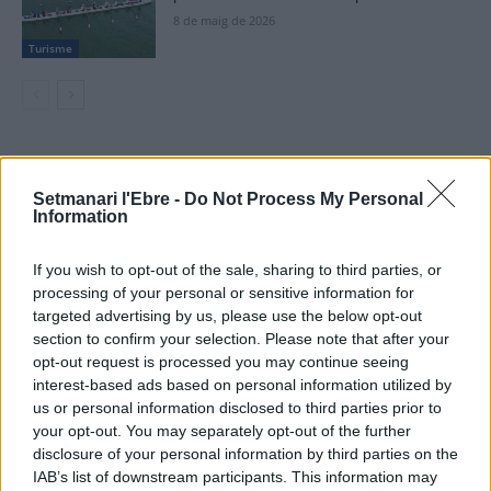
8 de maig de 2026
Turisme
DEIXA UNA RESPOSTA
Setmanari l'Ebre -
Do Not Process My Personal
Information
If you wish to opt-out of the sale, sharing to third parties, or
processing of your personal or sensitive information for
targeted advertising by us, please use the below opt-out
section to confirm your selection. Please note that after your
opt-out request is processed you may continue seeing
interest-based ads based on personal information utilized by
Comentari:
us or personal information disclosed to third parties prior to
No
your opt-out. You may separately opt-out of the further
disclosure of your personal information by third parties on the
Ema
IAB’s list of downstream participants. This information may