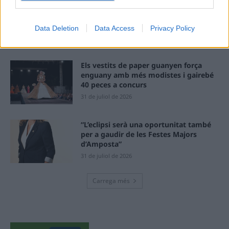
Amposta recupera les Cases del Castell
i culmina un projecte estratègic que
vincula patrimoni, turisme i
Data Deletion
Data Access
Privacy Policy
gastronomia
6 d'agost de 2026
Els vestits de paper guanyen força
enguany amb més modistes i gairebé
40 peces a concurs
31 de juliol de 2026
“L’eclipsi serà una oportunitat també
per a gaudir de les Festes Majors
d’Amposta”
31 de juliol de 2026
Carrega més