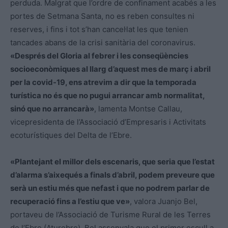
perduda. Malgrat que l’ordre de confinament acabés a les
portes de Setmana Santa, no es reben consultes ni
reserves, i fins i tot s’han cancel·lat les que tenien
tancades abans de la crisi sanitària del coronavirus.
«Després del Gloria al febrer i les conseqüències
socioeconòmiques al llarg d’aquest mes de març i abril
per la covid-19, ens atrevim a dir que la temporada
turística no és que no pugui arrancar amb normalitat,
sinó que no arrancarà»
, lamenta Montse Callau,
vicepresidenta de l’Associació d’Empresaris i Activitats
ecoturístiques del Delta de l’Ebre.
«Plantejant el millor dels escenaris, que seria que l’estat
d’alarma s’aixequés a finals d’abril, podem preveure que
serà un estiu més que nefast i que no podrem parlar de
recuperació fins a l’estiu que ve»
, valora Juanjo Bel,
portaveu de l’Associació de Turisme Rural de les Terres
de l’Ebre (Aturebre). Bel assenyala que el primer escull a