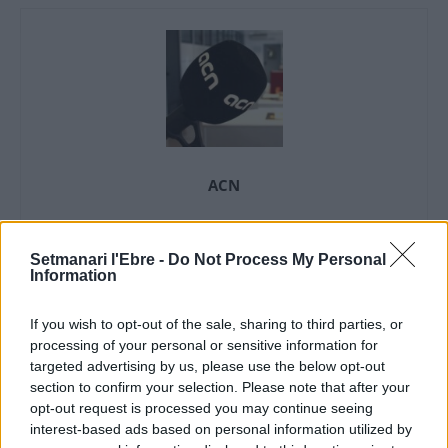
ACN
Setmanari l'Ebre -
Do Not Process My Personal
Information
ARTICLES RELACIONATS
If you wish to opt-out of the sale, sharing to third parties, or
Les Terres de l’Ebre no tindran dron tèrmic
processing of your personal or sensitive information for
propi per als Agents Rurals fins al 2027
targeted advertising by us, please use the below opt-out
10 de juliol de 2026
section to confirm your selection. Please note that after your
Medi Ambient
opt-out request is processed you may continue seeing
interest-based ads based on personal information utilized by
Horta de Sant Joan i Bot inicien el