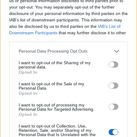
us or personal information disclosed to third parties prior to
dispositiu per a millorar l’accés i la
your opt-out. You may separately opt-out of the further
seguretat a Les Olles
disclosure of your personal information by third parties on the
26 de juny de 2026
IAB’s list of downstream participants. This information may
Societat
also be disclosed by us to third parties on the
IAB’s List of
Downstream Participants
that may further disclose it to other
La nova llei de l’amiant obri una oportunitat
third parties.
per a retirar 48.000 tones que hi ha a la
regió
Personal Data Processing Opt Outs
26 de juny de 2026
Medi Ambient
I want to opt-out of the Sharing of my
personal data.
Opted In
I want to opt-out of the Sale of my
Personal Data.
DEIXA UNA RESPOSTA
Opted In
I want to opt-out of processing my
Personal Data for Targeted Advertising.
Opted In
I want to opt-out of Collection, Use,
Retention, Sale, and/or Sharing of my
Personal Data that Is Unrelated with the