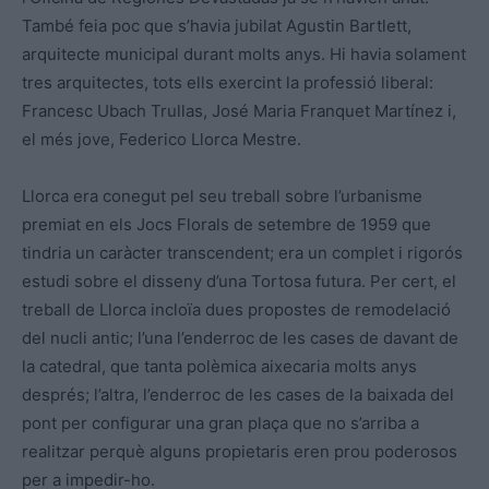
També feia poc que s’havia jubilat Agustin Bartlett,
arquitecte municipal durant molts anys. Hi havia solament
tres arquitectes, tots ells exercint la professió liberal:
Francesc Ubach Trullas, José Maria Franquet Martínez i,
el més jove, Federico Llorca Mestre.
Llorca era conegut pel seu treball sobre l’urbanisme
premiat en els Jocs Florals de setembre de 1959 que
tindria un caràcter transcendent; era un complet i rigorós
estudi sobre el disseny d’una Tortosa futura. Per cert, el
treball de Llorca incloïa dues propostes de remodelació
del nucli antic; l’una l’enderroc de les cases de davant de
la catedral, que tanta polèmica aixecaria molts anys
després; l’altra, l’enderroc de les cases de la baixada del
pont per configurar una gran plaça que no s’arriba a
realitzar perquè alguns propietaris eren prou poderosos
per a impedir-ho.