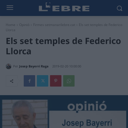
Home
Opinió
Firmes setmanarilebre.cat
Els set temples de Federico
Llorca
Els set temples de Federico
Llorca
Per
Josep Bayerri Raga
2019-02-20 10:00:00