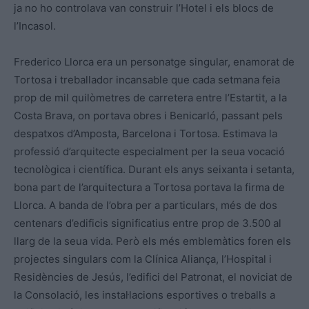
ja no ho controlava van construir l’Hotel i els blocs de
l’Incasol.
Frederico Llorca era un personatge singular, enamorat de
Tortosa i treballador incansable que cada setmana feia
prop de mil quilòmetres de carretera entre l’Estartit, a la
Costa Brava, on portava obres i Benicarló, passant pels
despatxos d’Amposta, Barcelona i Tortosa. Estimava la
professió d’arquitecte especialment per la seua vocació
tecnològica i científica. Durant els anys seixanta i setanta,
bona part de l’arquitectura a Tortosa portava la firma de
Llorca. A banda de l’obra per a particulars, més de dos
centenars d’edificis significatius entre prop de 3.500 al
llarg de la seua vida. Però els més emblemàtics foren els
projectes singulars com la Clínica Aliança, l’Hospital i
Residències de Jesús, l’edifici del Patronat, el noviciat de
la Consolació, les instal·lacions esportives o treballs a