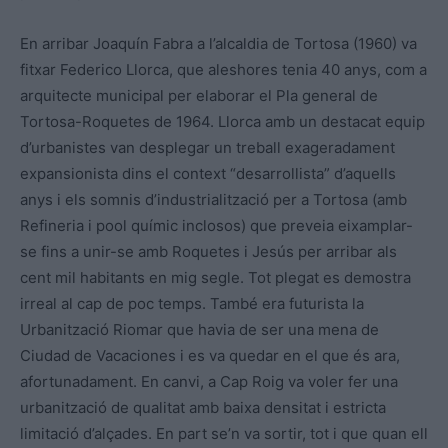
En arribar Joaquín Fabra a l’alcaldia de Tortosa (1960) va
fitxar Federico Llorca, que aleshores tenia 40 anys, com a
arquitecte municipal per elaborar el Pla general de
Tortosa-Roquetes de 1964. Llorca amb un destacat equip
d’urbanistes van desplegar un treball exageradament
expansionista dins el context “desarrollista” d’aquells
anys i els somnis d’industrialització per a Tortosa (amb
Refineria i pool químic inclosos) que preveia eixamplar-
se fins a unir-se amb Roquetes i Jesús per arribar als
cent mil habitants en mig segle. Tot plegat es demostra
irreal al cap de poc temps. També era futurista la
Urbanització Riomar que havia de ser una mena de
Ciudad de Vacaciones i es va quedar en el que és ara,
afortunadament. En canvi, a Cap Roig va voler fer una
urbanització de qualitat amb baixa densitat i estricta
limitació d’alçades. En part se’n va sortir, tot i que quan ell