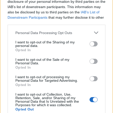
Comentari:
disclosure of your personal information by third parties on the
No
IAB’s list of downstream participants. This information may
also be disclosed by us to third parties on the
IAB’s List of
Downstream Participants
that may further disclose it to other
Ema
third parties.
Personal Data Processing Opt Outs
Llo
we
I want to opt-out of the Sharing of my
personal data.
Deseu el meu nom, el correu electrònic i el lloc web en
Opted In
aquest navegador per a la propera vegada que comenti.
I want to opt-out of the Sale of my
Personal Data.
Opted In
I want to opt-out of processing my
Personal Data for Targeted Advertising.
Opted In
ÚLTIMES NOTÍCIES
I want to opt-out of Collection, Use,
Retention, Sale, and/or Sharing of my
Personal Data that Is Unrelated with the
Purposes for which it was collected.
Els vestits de paper guanyen força
Opted Out
enguany amb més modistes i gairebé