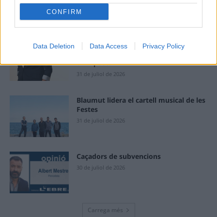
40 peces a concurs
CONFIRM
31 de juliol de 2026
“L’eclipsi serà una oportunitat també
Data Deletion
Data Access
Privacy Policy
per a gaudir de les Festes Majors
d’Amposta”
31 de juliol de 2026
Blaumut lidera el cartell musical de les
Festes
31 de juliol de 2026
Caçadors de subvencions
30 de juliol de 2026
Carrega més