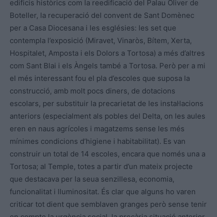
edificis històrics com la reedificació del Palau Oliver de
Boteller, la recuperació del convent de Sant Domènec
per a Casa Diocesana i les esglésies: les set que
contempla l’exposició (Miravet, Vinaròs, Bítem, Xerta,
Hospitalet, Amposta i els Dolors a Tortosa) a més d’altres
com Sant Blai i els Àngels també a Tortosa. Però per a mi
el més interessant fou el pla d’escoles que suposa la
construcció, amb molt pocs diners, de dotacions
escolars, per substituir la precarietat de les instal·lacions
anteriors (especialment als pobles del Delta, on les aules
eren en naus agrícoles i magatzems sense les més
mínimes condicions d’higiene i habitabilitat). Es van
construir un total de 14 escoles, encara que només una a
Tortosa; al Temple, totes a partir d’un mateix projecte
que destacava per la seua senzillesa, economia,
funcionalitat i lluminositat. És clar que alguns ho varen
criticar tot dient que semblaven granges però sense tenir
en compte la urgència social, la precària situació anterior