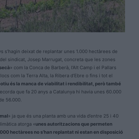
ys s’hagin deixat de replantar unes 1.000 hectàrees de
i del sindicat, Josep Marrugat, concreta que les zones
 secà
» com la Conca de Barberà, l’Alt Camp i el Pallars
ocs com la Terra Alta, la Ribera d’Ebre o fins i tot el
motiu és la manca de viabilitat i rendibilitat, però també
recorda que fa 20 anys a Catalunya hi havia unes 60.000
de 56.000.
rmal
» ja que és una planta amb una vida d’entre 25 i 40
limàtica atorga «
unes autoritzacions que permeten
.000 hectàrees no s’han replantat ni estan en disposició