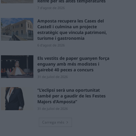
Renfe per les altes temperatures
7 d'agost de 2026
Amposta recupera les Cases del
Castell i culmina un projecte
estratègic que vincula patrimoni,
turisme i gastronomia
6 d'agost de 2026
Els vestits de paper guanyen força
enguany amb més modistes i
gairebé 40 peces a concurs
31 de juliol de 2026
“L’eclipsi serà una oportunitat
també per a gaudir de les Festes
Majors d’Amposta”
31 de juliol de 2026
Carrega més