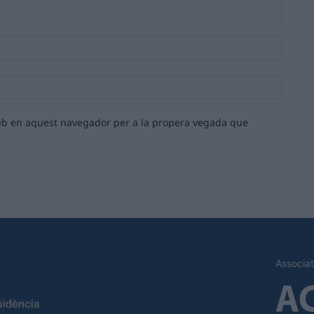
Nom:*
Email:*
Lloc
web:
 web en aquest navegador per a la propera vegada que
Associat