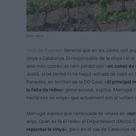
Foto: Arxiu
Unió de Pagesos
lamenta que en els últims vuit an
vinya a Catalunya. El responsable de la vinya i el v
amb més conreu de raïm perdut són «
en zones de
Jussà, si bé també hi ha hagut retirada de ceps en ll
Penedès, en territori de la DO Cava. «
El principal 
la falta de relleu
» generacional, explica. Marrugat 
hectàrees de vinya i que actualment són al voltant 
Marrugat exposa que l’arrencada de vinyes és «
no
anys. Quan es fa el relleu el Departament d’Acció C
replantar la vinya
«, però en el cas de Catalunya «
1