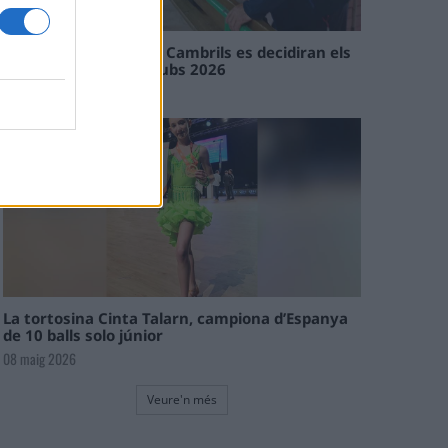
En les tirades de Flix i Cambrils es decidiran els
campions de l’Interclubs 2026
08 maig 2026
La tortosina Cinta Talarn, campiona d’Espanya
de 10 balls solo júnior
08 maig 2026
Veure'n més