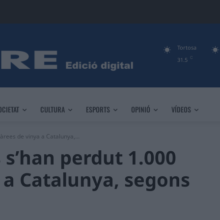
Tortosa
C
31.5
OCIETAT
CULTURA
ESPORTS
OPINIÓ
VÍDEOS
àrees de vinya a Catalunya,...
s s’han perdut 1.000
 a Catalunya, segons