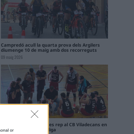
Campredó acull la quarta prova dels Argilers
diumenge 10 de maig amb dos recorreguts
09 maig 2026
El Cantaires amb baixes rep al CB Viladecans en
el tram decisiu de la lliga
sonal or