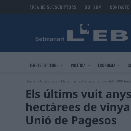
ÀREA DE SUBSCRIPTORS
QUI SOM
CONTACTE
TERRES DE L’EBRE
POLÍTICA
ECONOMIA
S
Home
Agricultura
Els últims vuit anys s'han perdut 1.000 hect
Els últims vuit any
hectàrees de vinya
Unió de Pagesos