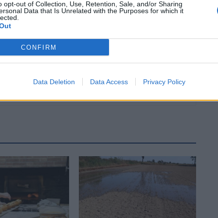
música allunyada dels circuits comercials
o opt-out of Collection, Use, Retention, Sale, and/or Sharing
ersonal Data that Is Unrelated with the Purposes for which it
lected.
Out
CONFIRM
Data Deletion
Data Access
Privacy Policy