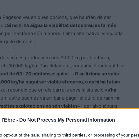
de Pagesos veuen dues opcions, que haurien de ser
u. «
Si no hi ha aigua la viabilitat del conreu es fa més
en per hectàrea són menors. L’altra alternativa, vinculada
r quilo de raïm.
de secà es produeixen uns 3.000 kg per hectàrea,
 els 10.000 kg/ha. Paral·lelament, enguany el raïm utilitzat
tant de 60 i 70 cèntims el quilo
«. «
O se li dona un valor
.000 kg/ha pugui ser viable el conreu, o no hi ha futur
«,
xò, reconeix que en els darrers anys la situació «
s’ha
un lustre quan es va arribar a pagar el quilo de raïm «
a
moltes explotacions no són viables
» i per això alguns
 l'Ebre -
Do Not Process My Personal Information
a Catalunya és força inferior al que s’aplica en altres
to opt-out of the sale, sharing to third parties, or processing of your per
tan cobrant 3 euros/kg. «
Això ho fa la tendència i el