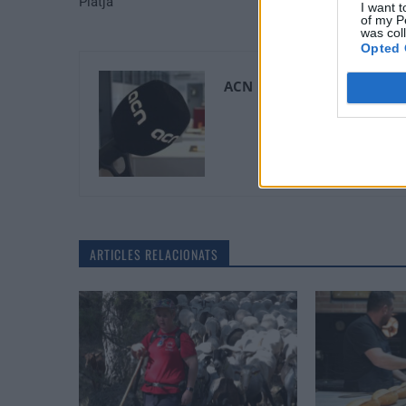
Platja
I want t
of my P
was col
Opted 
ACN
ARTICLES RELACIONATS