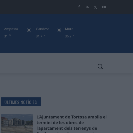
Amposta
Gandesa
Mora
C
C
C
31
31.7
36.2
ÚLTIMES NOTÍCIES
L’Ajuntament de Tortosa amplia el
termini de les obres de
l’aparcament dels terrenys de