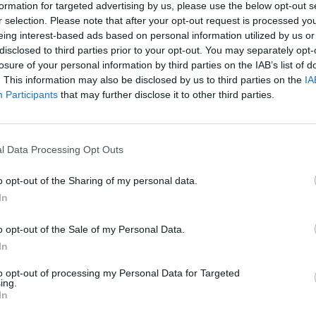
formation for targeted advertising by us, please use the below opt-out s
del vi en el preu del raïm
«, indica. Respecte d’aquest
r selection. Please note that after your opt-out request is processed y
 ha vins i caves on el preu de l’ampolla no repercuteix en
eing interest-based ads based on personal information utilized by us or
disclosed to third parties prior to your opt-out. You may separately opt-
 es venen a preus bastant elevats, de 15 euros
losure of your personal information by third parties on the IAB’s list of
. I afegeix: «
la gent té la sensació que comprant un vi
. This information may also be disclosed by us to third parties on the
IA
 sempre és així. A nivell percentual pot ser que estigui
Participants
that may further disclose it to other third parties.
e no pas un d’alta gamma
«.
l Data Processing Opt Outs
o opt-out of the Sharing of my personal data.
In
o opt-out of the Sale of my Personal Data.
In
Article següent
to opt-out of processing my Personal Data for Targeted
ing.
VÍDEO · La quarta edició del Festival Itinera de la Serra
In
i
d’Almos reafirma la simbiosi entre micropobles i