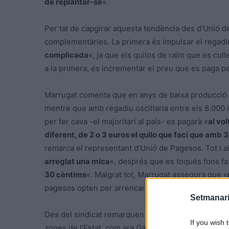
de replantar-se
«.
Per tal de capgirar aquesta tendència des d’Unió 
complementàries. La primera és impulsar el regadi
complicada
«, ja que els quilos de raïm que es cull
a la primera, és incrementar el preu que es paga pe
Marrugat comenta que en anys de baixa producció 
mentre que amb regadiu oscil·laria entre els 8.000 i
per fer cava -el majoritari al país- es pagarà «
al vol
diferent, de 2 o 3 euros el quilo que faci que amb 3
remarca el representant d’Unió de Pagesos. Tot i ai
arreglat una mica
«, després que es toqués fons fa 
30 cèntims
«. Malgrat tot, Marrugat assegura que «
pagesos opten per arrencar.
Setmanari
Des del sindicat remarquen que el preu que es paga 
If you wish 
zones de l’Estat, com ara Galícia on els pagesos es