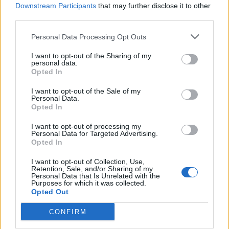
Downstream Participants
that may further disclose it to other
third parties.
Personal Data Processing Opt Outs
Energia
Freginals inicia les obres per disposar de
I want to opt-out of the Sharing of my
personal data.
carregadors elèctrics
Opted In
6 de febrer de 2026
I want to opt-out of the Sale of my
Personal Data.
Opted In
I want to opt-out of processing my
Personal Data for Targeted Advertising.
Opted In
I want to opt-out of Collection, Use,
Retention, Sale, and/or Sharing of my
Personal Data that Is Unrelated with the
Energia
Purposes for which it was collected.
Opted Out
VÍDEO · La hidroelèctrica reversible de la
Fatarella i Flix tramita els permisos per
CONFIRM
començar les obres el 2028