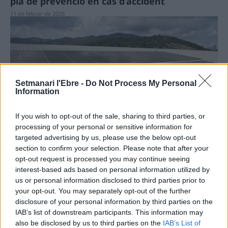
pla de prevenció en cas d’accident
11 de febrer de 2026
Setmanari l'Ebre -
Do Not Process My Personal
Information
Energia
If you wish to opt-out of the sale, sharing to third parties, or
processing of your personal or sensitive information for
El Montsià haurà de contribuir amb 442,4 MW
targeted advertising by us, please use the below opt-out
d’energia solar fotovoltaica i 888,9 MW
section to confirm your selection. Please note that after your
d’eòlica en l’horitzó de 2050
opt-out request is processed you may continue seeing
10 de febrer de 2026
interest-based ads based on personal information utilized by
us or personal information disclosed to third parties prior to
your opt-out. You may separately opt-out of the further
disclosure of your personal information by third parties on the
IAB’s list of downstream participants. This information may
also be disclosed by us to third parties on the
IAB’s List of