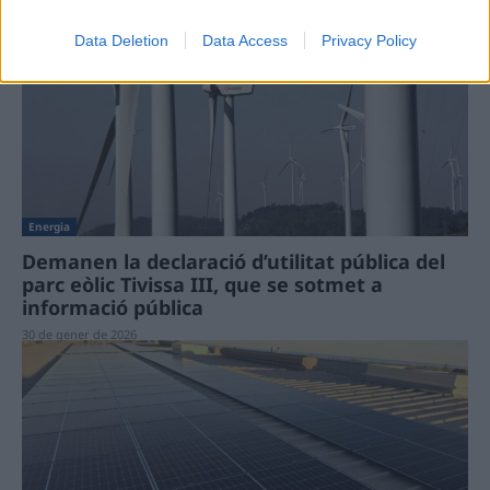
4 de febrer de 2026
Data Deletion
Data Access
Privacy Policy
Energia
Demanen la declaració d’utilitat pública del
parc eòlic Tivissa III, que se sotmet a
informació pública
30 de gener de 2026