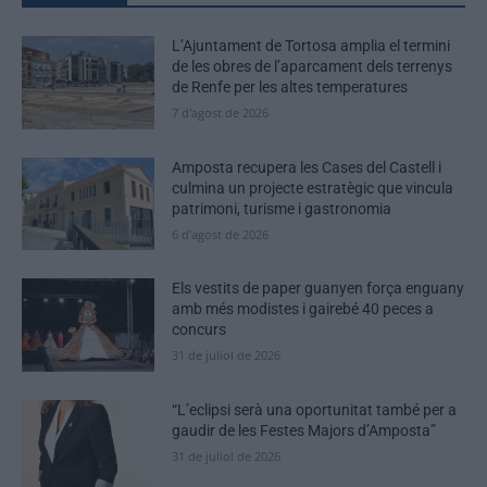
L’Ajuntament de Tortosa amplia el termini
de les obres de l’aparcament dels terrenys
de Renfe per les altes temperatures
7 d'agost de 2026
Amposta recupera les Cases del Castell i
culmina un projecte estratègic que vincula
patrimoni, turisme i gastronomia
6 d'agost de 2026
Els vestits de paper guanyen força enguany
amb més modistes i gairebé 40 peces a
concurs
31 de juliol de 2026
“L’eclipsi serà una oportunitat també per a
gaudir de les Festes Majors d’Amposta”
31 de juliol de 2026