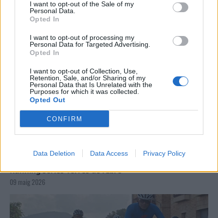
I want to opt-out of the Sale of my
Personal Data.
Opted In
I want to opt-out of processing my
Personal Data for Targeted Advertising.
Opted In
I want to opt-out of Collection, Use,
Retention, Sale, and/or Sharing of my
Personal Data that Is Unrelated with the
Purposes for which it was collected.
Opted Out
CONFIRM
Data Deletion
Data Access
Privacy Policy
La Cursa de l’Aldea segona d’etiqueta d’or de la
Running Sèries Terres de l’Ebre
09 maig 2026