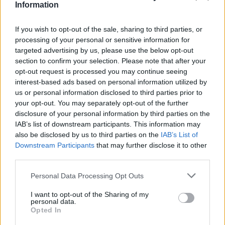
Information
gastronomia
6 d'agost de 2026
If you wish to opt-out of the sale, sharing to third parties, or
processing of your personal or sensitive information for
Els vestits de paper guanyen força
targeted advertising by us, please use the below opt-out
enguany amb més modistes i gairebé
40 peces a concurs
section to confirm your selection. Please note that after your
opt-out request is processed you may continue seeing
31 de juliol de 2026
interest-based ads based on personal information utilized by
us or personal information disclosed to third parties prior to
“L’eclipsi serà una oportunitat també
your opt-out. You may separately opt-out of the further
per a gaudir de les Festes Majors
disclosure of your personal information by third parties on the
d’Amposta”
IAB’s list of downstream participants. This information may
31 de juliol de 2026
also be disclosed by us to third parties on the
IAB’s List of
Downstream Participants
that may further disclose it to other
third parties.
Blaumut lidera el cartell musical de les
Festes
Personal Data Processing Opt Outs
31 de juliol de 2026
I want to opt-out of the Sharing of my
personal data.
Opted In
Carrega més