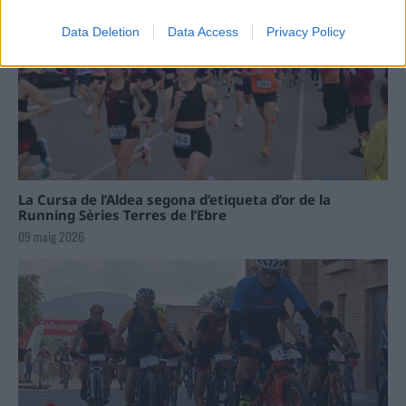
Data Deletion
Data Access
Privacy Policy
La Cursa de l’Aldea segona d’etiqueta d’or de la
Running Sèries Terres de l’Ebre
09 maig 2026