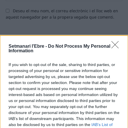
we
Deseu el meu nom, el correu electrònic i el lloc web en
aquest navegador per a la propera vegada que comenti.
Setmanari l'Ebre -
Do Not Process My Personal
Information
If you wish to opt-out of the sale, sharing to third parties, or
processing of your personal or sensitive information for
ÚLTIMES NOTÍCIES
targeted advertising by us, please use the below opt-out
section to confirm your selection. Please note that after your
Blaumut lidera el cartell musical de les
opt-out request is processed you may continue seeing
Festes
interest-based ads based on personal information utilized by
31 de juliol de 2026
us or personal information disclosed to third parties prior to
your opt-out. You may separately opt-out of the further
disclosure of your personal information by third parties on the
IAB’s list of downstream participants. This information may
Caçadors de subvencions
also be disclosed by us to third parties on the
IAB’s List of
30 de juliol de 2026