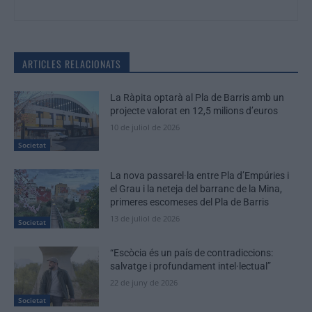
ARTICLES RELACIONATS
La Ràpita optarà al Pla de Barris amb un
projecte valorat en 12,5 milions d’euros
10 de juliol de 2026
Societat
La nova passarel·la entre Pla d’Empúries i
el Grau i la neteja del barranc de la Mina,
primeres escomeses del Pla de Barris
13 de juliol de 2026
Societat
“Escòcia és un país de contradiccions:
salvatge i profundament intel·lectual”
22 de juny de 2026
Societat