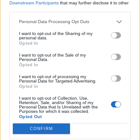
Downstream Participants
that may further disclose it to other
third parties.
Personal Data Processing Opt Outs
Amposta viurà unes festes amb més
de 200 actes i l’expectació per l’eclipsi
I want to opt-out of the Sharing of my
personal data.
31 de juliol de 2026
Opted In
I want to opt-out of the Sale of my
Personal Data.
Només 3 de cada 10 turistes visiten la
Opted In
regió de l’Ebre durant juliol i agost
31 de juliol de 2026
I want to opt-out of processing my
Personal Data for Targeted Advertising.
Opted In
Carrega més
I want to opt-out of Collection, Use,
Retention, Sale, and/or Sharing of my
Personal Data that Is Unrelated with the
Purposes for which it was collected.
Opted Out
CONFIRM