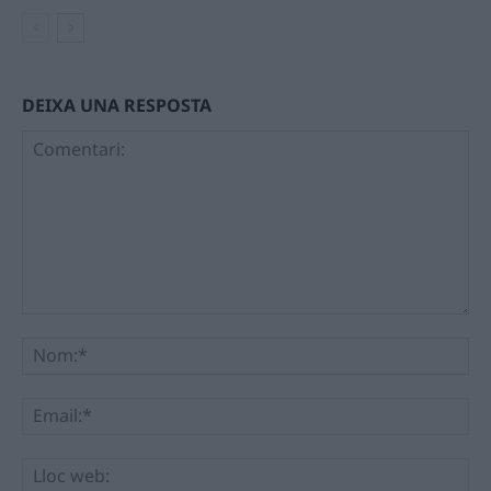
DEIXA UNA RESPOSTA
Comentari:
No
Ema
Llo