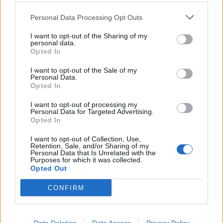
aquest navegador per a la propera vegada que comenti.
Personal Data Processing Opt Outs
I want to opt-out of the Sharing of my
personal data.
Opted In
I want to opt-out of the Sale of my
Personal Data.
ÚLTIMES NOTÍCIES
Opted In
I want to opt-out of processing my
L’Ajuntament de Tortosa amplia el
Personal Data for Targeted Advertising.
termini de les obres de l’aparcament
Opted In
dels terrenys de Renfe per les altes
temperatures
I want to opt-out of Collection, Use,
Retention, Sale, and/or Sharing of my
7 d'agost de 2026
Personal Data that Is Unrelated with the
Purposes for which it was collected.
Opted Out
Amposta recupera les Cases del Castell
i culmina un projecte estratègic que
CONFIRM
vincula patrimoni, turisme i
gastronomia
6 d'agost de 2026