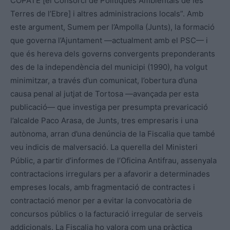
COPATE [el Consorci de Polítiques Ambientals de les
Terres de l’Ebre] i altres administracions locals”. Amb
este argument, Sumem per l’Ampolla (Junts), la formació
que governa l’Ajuntament —actualment amb el PSC— i
que és hereva dels governs convergents preponderants
des de la independència del municipi (1990), ha volgut
minimitzar, a través d’un comunicat, l’obertura d’una
causa penal al jutjat de Tortosa —avançada per esta
publicació— que investiga per presumpta prevaricació
l’alcalde Paco Arasa, de Junts, tres empresaris i una
autònoma, arran d’una denúncia de la Fiscalia que també
veu indicis de malversació. La querella del Ministeri
Públic, a partir d’informes de l’Oficina Antifrau, assenyala
contractacions irregulars per a afavorir a determinades
empreses locals, amb fragmentació de contractes i
contractació menor per a evitar la convocatòria de
concursos públics o la facturació irregular de serveis
addicionals. La Fiscalia ho valora com una pràctica