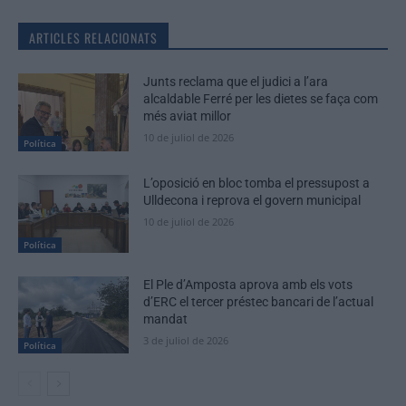
ARTICLES RELACIONATS
Junts reclama que el judici a l’ara
alcaldable Ferré per les dietes se faça com
més aviat millor
10 de juliol de 2026
Política
L’oposició en bloc tomba el pressupost a
Ulldecona i reprova el govern municipal
10 de juliol de 2026
Política
El Ple d’Amposta aprova amb els vots
d’ERC el tercer préstec bancari de l’actual
mandat
3 de juliol de 2026
Política