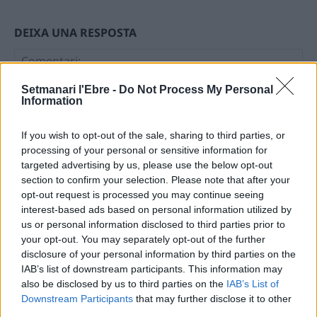
DEIXA UNA RESPOSTA
Setmanari l'Ebre -
Do Not Process My Personal
Information
If you wish to opt-out of the sale, sharing to third parties, or
processing of your personal or sensitive information for
targeted advertising by us, please use the below opt-out
Comentari:
section to confirm your selection. Please note that after your
No
opt-out request is processed you may continue seeing
interest-based ads based on personal information utilized by
us or personal information disclosed to third parties prior to
Ema
your opt-out. You may separately opt-out of the further
disclosure of your personal information by third parties on the
Llo
IAB’s list of downstream participants. This information may
we
also be disclosed by us to third parties on the
IAB’s List of
Downstream Participants
that may further disclose it to other
Deseu el meu nom, el correu electrònic i el lloc web en
third parties.