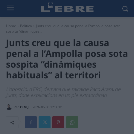
Home
Política
Junts creu que la causa penal a l’Ampolla posa sota
sospita “dinàmiques...
Junts creu que la causa
penal a l’Ampolla posa sota
sospita “dinàmiques
habituals” al territori
L’oposició, d’ERC, demana que l’alcalde Paco Arasa, de
Junts, done explicacions en un ple extraordinari
Per
O.M.J
2026-06-06 12:00:01