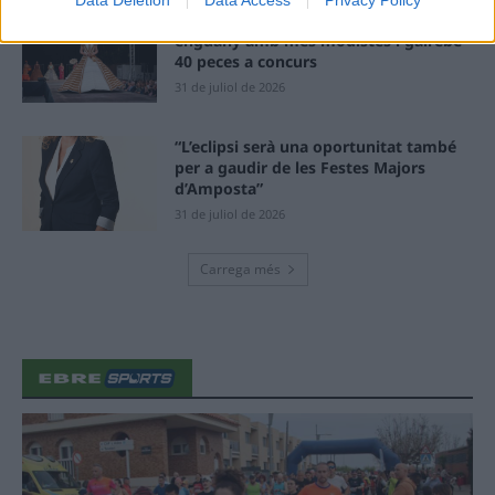
Data Deletion
Data Access
Privacy Policy
Els vestits de paper guanyen força
enguany amb més modistes i gairebé
40 peces a concurs
31 de juliol de 2026
“L’eclipsi serà una oportunitat també
per a gaudir de les Festes Majors
d’Amposta”
31 de juliol de 2026
Carrega més