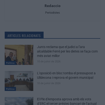
Redaccio
Periodistes
ARTICLES RELACIONATS
Junts reclama que el judici a l’ara
alcaldable Ferré per les dietes se faça com
més aviat millor
10 de juliol de 2026
Política
L’oposició en bloc tomba el pressupost a
Ulldecona i reprova el govern municipal
10 de juliol de 2026
Política
El Ple d’Amposta aprova amb els vots
d’ERC el tercer préstec bancari de l’actual