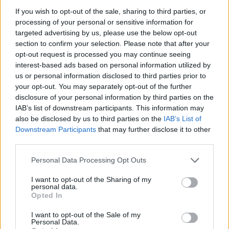
Amposta recupera les Cases del Castell
i culmina un projecte estratègic que
If you wish to opt-out of the sale, sharing to third parties, or
vincula patrimoni, turisme i
processing of your personal or sensitive information for
gastronomia
targeted advertising by us, please use the below opt-out
6 d'agost de 2026
section to confirm your selection. Please note that after your
opt-out request is processed you may continue seeing
Els vestits de paper guanyen força
interest-based ads based on personal information utilized by
enguany amb més modistes i gairebé
us or personal information disclosed to third parties prior to
40 peces a concurs
your opt-out. You may separately opt-out of the further
31 de juliol de 2026
disclosure of your personal information by third parties on the
IAB’s list of downstream participants. This information may
also be disclosed by us to third parties on the
IAB’s List of
“L’eclipsi serà una oportunitat també
Downstream Participants
that may further disclose it to other
per a gaudir de les Festes Majors
third parties.
d’Amposta”
31 de juliol de 2026
Personal Data Processing Opt Outs
I want to opt-out of the Sharing of my
Carrega més
personal data.
Opted In
I want to opt-out of the Sale of my
Personal Data.