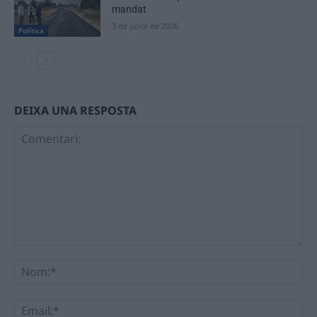
mandat
3 de juliol de 2026
Política
DEIXA UNA RESPOSTA
Comentari:
No
Ema