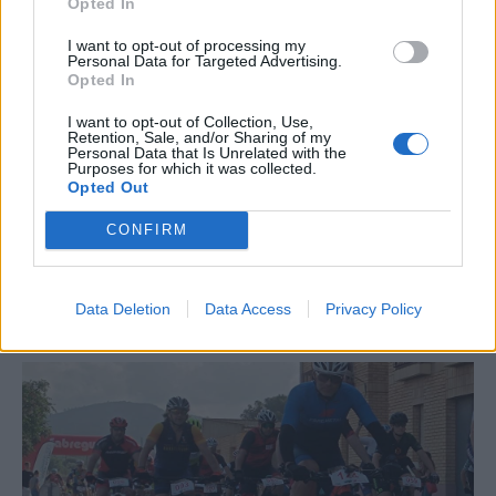
Opted In
I want to opt-out of processing my
Personal Data for Targeted Advertising.
Opted In
I want to opt-out of Collection, Use,
Retention, Sale, and/or Sharing of my
Personal Data that Is Unrelated with the
Purposes for which it was collected.
Opted Out
CONFIRM
La Cursa de l’Aldea segona d’etiqueta d’or de la
Running Sèries Terres de l’Ebre
Data Deletion
Data Access
Privacy Policy
09 maig 2026