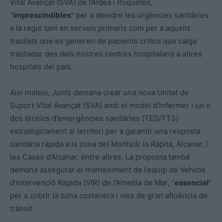
Vital Avançat (SVA) de l’Aldea i Roquetes,
“
imprescindibles
” per a atendre les urgències sanitàries
a la regió tant en serveis primaris com per a aquells
trasllats que es generen de pacients crítics que calga
traslladar des dels nostres centres hospitalaris a altres
hospitals del país.
Així mateix, Junts demana crear una nova Unitat de
Suport Vital Avançat (SVA) amb el model d’infermer i un o
dos tècnics d’emergències sanitàries (TES/TTS)
estratègicament al territori per a garantir una resposta
sanitària ràpida a la zona del Montsià: la Ràpita, Alcanar, i
les Cases d’Alcanar, entre altres. La proposta també
demana assegurar el manteniment de l’equip de Vehicle
d’Intervenció Ràpida (VIR) de l’Ametlla de Mar, “
essencial
”
per a cobrir la zona costanera i vies de gran afluència de
trànsit.