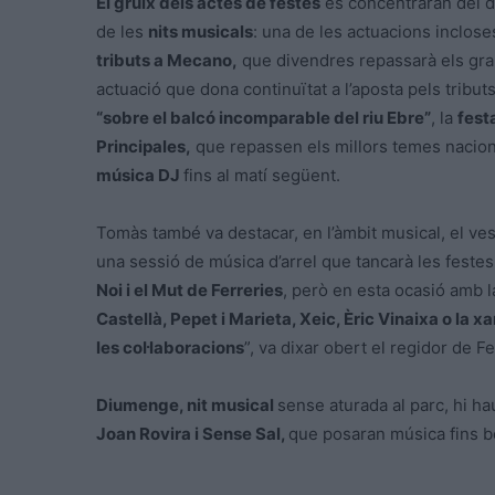
El gruix dels actes de festes
es concentraran del di
de les
nits musicals
: una de les actuacions inclose
tributs a Mecano,
que divendres repassarà els gran
actuació que dona continuïtat a l’aposta pels tribu
“sobre el balcó incomparable del riu Ebre”
, la
fest
Principales,
que repassen els millors temes nacional
música DJ
fins al matí següent.
Tomàs també va destacar, en l’àmbit musical, el ves
una sessió de música d’arrel que tancarà les fes
Noi i el Mut de Ferreries
, però en esta ocasió amb 
Castellà, Pepet i Marieta, Xeic, Èric Vinaixa o la 
les col·laboracions
”, va dixar obert el regidor de F
Diumenge, nit musical
sense aturada al parc, hi 
Joan Rovira i Sense Sal,
que posaran música fins b