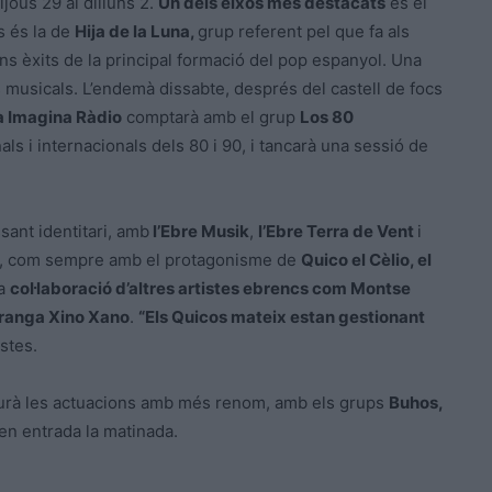
jous 29 al dilluns 2.
Un dels eixos més destacats
és el
s és la de
Hija de la Luna,
grup referent pel que fa als
s èxits de la principal formació del pop espanyol. Una
ts musicals. L’endemà dissabte, després del castell de focs
a Imagina Ràdio
comptarà amb el grup
Los 80
s i internacionals dels 80 i 90, i tancarà una sessió de
sant identitari, amb
l’Ebre Musik
,
l’Ebre Terra de Vent
i
tes, com sempre amb el protagonisme de
Quico el Cèlio, el
la
col·laboració d’altres artistes ebrencs com Montse
xaranga Xino Xano
.
“Els Quicos mateix estan gestionant
estes.
haurà les actuacions amb més renom, amb els grups
Buhos,
en entrada la matinada.