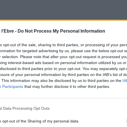
 l'Ebre -
Do Not Process My Personal Information
to opt-out of the sale, sharing to third parties, or processing of your per
questra
al recinte de l’auditori, amb
Atalaia
,
Diamante
i
formation for targeted advertising by us, please use the below opt-out s
r selection. Please note that after your opt-out request is processed y
ica al
ball de gala a la reina de festes
. En este sentit,
eing interest-based ads based on personal information utilized by us or
dors d’esta formació, Toni Espinós, després de la seua
disclosed to third parties prior to your opt-out. You may separately opt-
losure of your personal information by third parties on the IAB’s list of
. This information may also be disclosed by us to third parties on the
IA
Participants
that may further disclose it to other third parties.
popular
i els
actes tradicionals
marquen una altra part
a i la processó
, diumenge, un dels actes importants
 inclourà el seu vessant solidari a través de donacions
l Data Processing Opt Outs
aterial escolar. Un accent solidari compartit, segons
contra el càncer
o el certamen
Dona’m la mà
. Els
o opt-out of the Sharing of my personal data.
frena seran el Club de Bàsquet Cantaires, pels 50 anys de