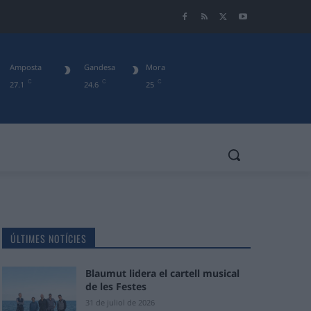
Amposta
Gandesa
Mora
C
C
C
27.1
24.6
25
ÚLTIMES NOTÍCIES
Blaumut lidera el cartell musical
de les Festes
31 de juliol de 2026