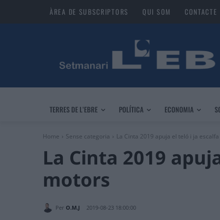
ÀREA DE SUBSCRIPTORS
QUI SOM
CONTACTE
TERRES DE L’EBRE
POLÍTICA
ECONOMIA
S
Home
Sense categoria
La Cinta 2019 apuja el teló i ja escalf
La Cinta 2019 apuja 
motors
Per
O.M.J
2019-08-23 18:00:00