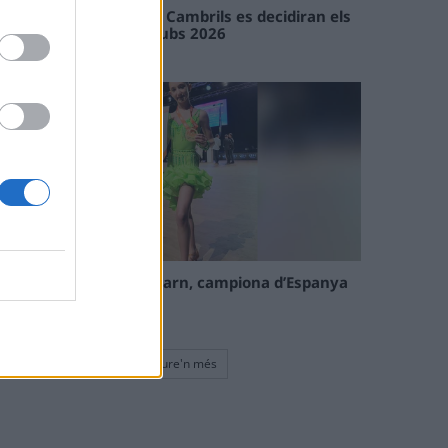
En les tirades de Flix i Cambrils es decidiran els
campions de l’Interclubs 2026
08 maig 2026
La tortosina Cinta Talarn, campiona d’Espanya
de 10 balls solo júnior
08 maig 2026
Veure'n més