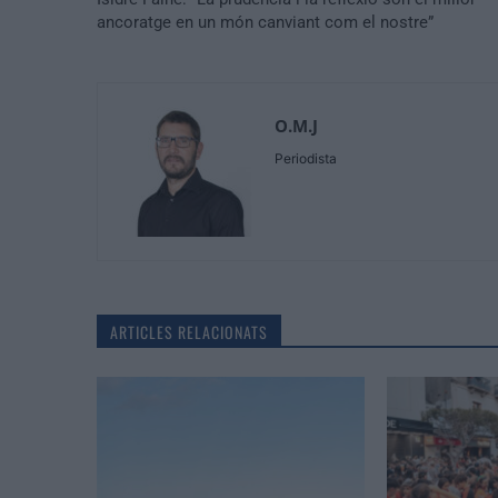
ancoratge en un món canviant com el nostre”
O.M.J
Periodista
ARTICLES RELACIONATS