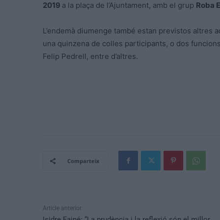
2019
a la plaça de l’Ajuntament, amb el grup
Roba 
L’endemà diumenge també estan previstos altres a
una quinzena de colles participants, o dos funcion
Felip Pedrell, entre d’altres.
Comparteix
Article anterior
Isidre Fainé: “La prudència i la reflexió són el millor