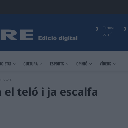
Tortosa
C
27.1
OCIETAT
CULTURA
ESPORTS
OPINIÓ
VÍDEOS
a motors
el teló i ja escalfa