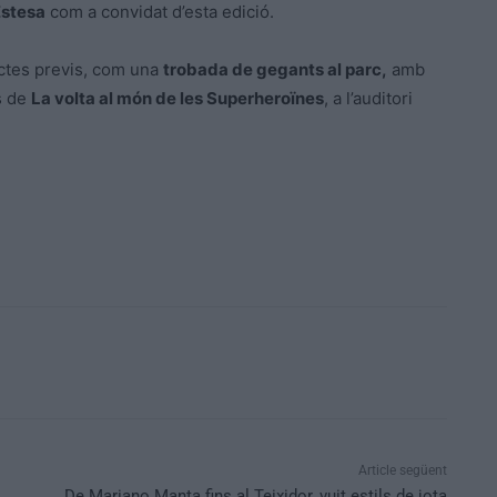
Estesa
com a convidat d’esta edició.
ctes previs, com una
trobada de gegants al parc,
amb
s de
La volta al món de les Superheroïnes
, a l’auditori
Article següent
De Mariano Manta fins al Teixidor, vuit estils de jota