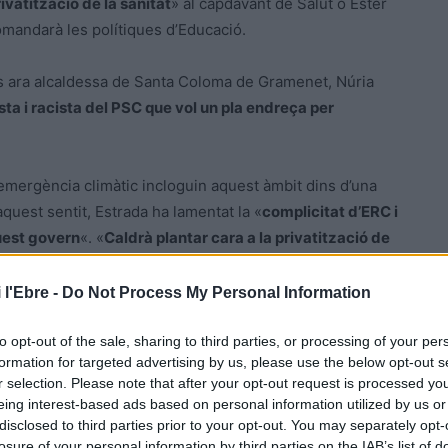
ivatització de la sanitat
» al capdavant de Salut o Ester
mandarà les polítiques d’Educació.
ins ara alcaldessa de Santa Coloma de Gramenet, Núria
ista i racista del PSC que vol un pla endreça per
emergència climàtic incloguin aquest àmbit dins d’una
quest sentit, Estrada ha lamentat la «
complicitat d’ERC i
uest govern
«. «
Caldrà plantar cara a la privatització de
 de macroprojectes, l’abandonament de la llengua i la
la CUP, que ha fet una crida a l’organització i la
 l'Ebre -
Do Not Process My Personal Information
to opt-out of the sale, sharing to third parties, or processing of your per
formation for targeted advertising by us, please use the below opt-out s
r selection. Please note that after your opt-out request is processed y
eing interest-based ads based on personal information utilized by us or
disclosed to third parties prior to your opt-out. You may separately opt-
losure of your personal information by third parties on the IAB’s list of