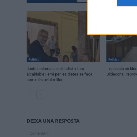
Política
Política
Junts reclama que el judici a l’ara
L’oposició en blo
alcaldable Ferré per les dietes se faça
Ulldecona i repro
com més aviat millor
DEIXA UNA RESPOSTA