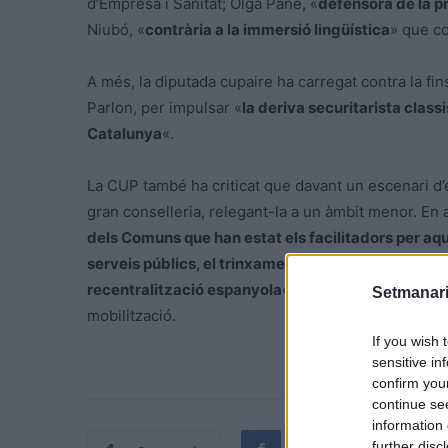
d’Empresa i Sanitat; Olga Pané, «
defensora de la pr
Niubó, «
contrària a la immersió lingüística
» que co
A més, la diputada cupaire ha carregat contra la f
Parlon, per impulsar «
la deriva securitarista class
Catalunya
«.
La CUP també ha criticat que davant un escenari d’
gran conselleria, relegant-la a un àmbit menor. En a
dels Comuns que han estat els facilitadors per aq
serveis públics, el trinxament del territori a base
recentralització espanyola
«, ha avisat la líder de 
Setmanari
mobilització.
If you wish 
sensitive in
confirm you
continue se
information 
further disc