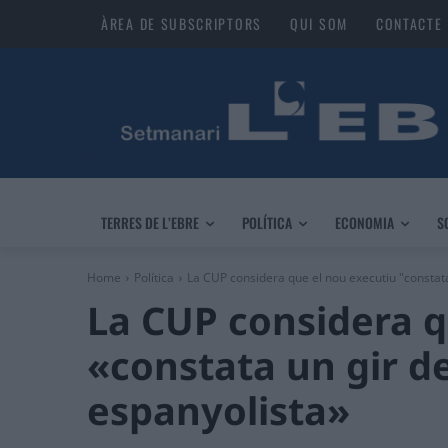
ÀREA DE SUBSCRIPTORS
QUI SOM
CONTACTE
TERRES DE L’EBRE
POLÍTICA
ECONOMIA
S
Home
Política
La CUP considera que el nou executiu "constata 
La CUP considera q
«constata un gir d
espanyolista»