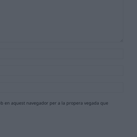
Nom:*
Email:*
Lloc
web:
 web en aquest navegador per a la propera vegada que