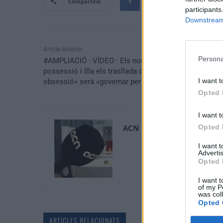
Comparteix
participants
Downstream 
Article anterior
Persona
#AMPLIACIÓ · VÍDEO · Els nous consellers prenen
possessió i Illa els trasllada que el seu «neguit i
I want t
obsessió» serà «governar per a tothom»
Opted 
I want t
ACN
Opted 
I want 
Advertis
Opted 
I want t
of my P
was col
Opted 
ARTICLES RELACIONATS