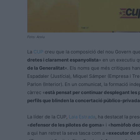
Foto: Arxiu
La
CUP
creu que la composició del nou Govern que 
dretes i clarament espanyolista
» en un executiu 
de la Generalitat
«. Els noms que més critiques han 
Espadaler (Justícia), Miquel Sámper (Empresa i Treb
Parlon (Interior). En un comunicat, la formació ind
càrrec «
està pensat per continuar desplegant les p
perfils que blinden la concertació público-privada
La líder de la CUP,
Laia Estrada
, ha destacat la pre
«
defensor de les pilotes de goma
» i «
homòfob dec
a qui han retret la seva tasca com a «
executor de 