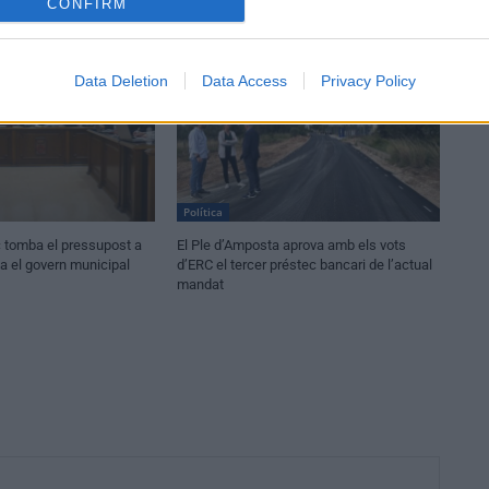
CONFIRM
Data Deletion
Data Access
Privacy Policy
Política
c tomba el pressupost a
El Ple d’Amposta aprova amb els vots
va el govern municipal
d’ERC el tercer préstec bancari de l’actual
mandat