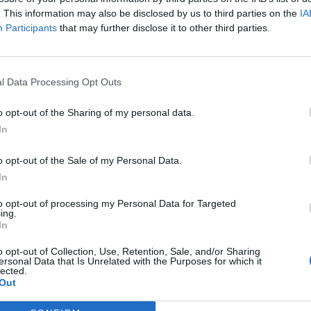
. This information may also be disclosed by us to third parties on the
IA
Participants
that may further disclose it to other third parties.
Article següent
l Data Processing Opt Outs
Ulldecona prepara un segon pou d’emergència per
abastir el reg i també la ciutadania a la tardor
o opt-out of the Sharing of my personal data.
In
o opt-out of the Sale of my Personal Data.
In
to opt-out of processing my Personal Data for Targeted
ing.
In
o opt-out of Collection, Use, Retention, Sale, and/or Sharing
ersonal Data that Is Unrelated with the Purposes for which it
lected.
Out