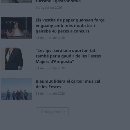
turisme i gastronomia
6 d'agost de 2026
Els vestits de paper guanyen força
enguany amb més modistes i
gairebé 40 peces a concurs
31 de juliol de 2026
“L’eclipsi serà una oportunitat
també per a gaudir de les Festes
Majors d’Amposta”
31 de juliol de 2026
Blaumut lidera el cartell musical
de les Festes
31 de juliol de 2026
Carrega més