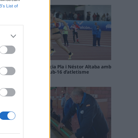
B’s List of
Paula Sintorres, Patrícia Pla i Néstor Altaba amb
la selecció catalana sub-16 d’atletisme
08 maig 2026