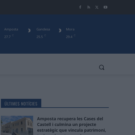
Amposta
Gandesa
Mora
C
C
C
27.7
25.5
29.4
ÚLTIMES NOTÍCIES
Amposta recupera les Cases del
Castell i culmina un projecte
estratègic que vincula patrimoni,