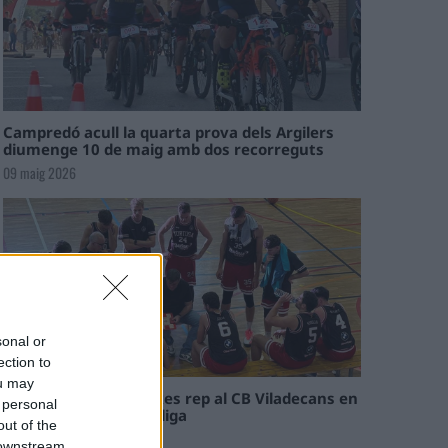
Campredó acull la quarta prova dels Argilers
diumenge 10 de maig amb dos recorreguts
09 maig 2026
sonal or
ection to
ou may
El Cantaires amb baixes rep al CB Viladecans en
 personal
el tram decisiu de la lliga
out of the
09 maig 2026
 downstream