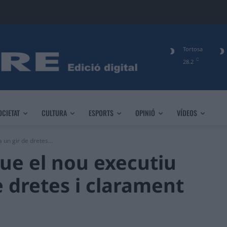
Tortosa
C
28.2
OCIETAT
CULTURA
ESPORTS
OPINIÓ
VÍDEOS
un gir de dretes...
ue el nou executiu
e dretes i clarament