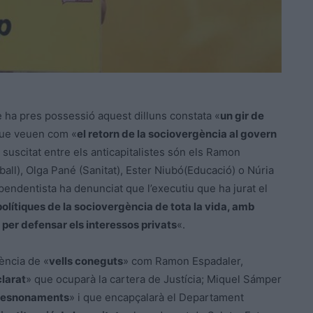
ha pres possessió aquest dilluns constata «
un gir de
que veuen com «
el retorn de la sociovergència al govern
suscitat entre els anticapitalistes són els Ramon
all), Olga Pané (Sanitat), Ester Niubó(Educació) o Núria
ependentista ha denunciat que l’executiu que ha jurat el
olítiques de la sociovergència de tota la vida, amb
 per defensar els interessos privats
«.
sència de «
vells coneguts
» com Ramon Espadaler,
larat
» que ocuparà la cartera de Justícia; Miquel Sámper
desnonaments
» i que encapçalarà el Departament