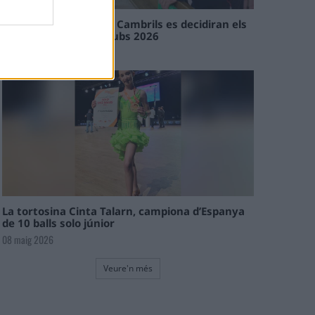
En les tirades de Flix i Cambrils es decidiran els
campions de l’Interclubs 2026
08 maig 2026
La tortosina Cinta Talarn, campiona d’Espanya
de 10 balls solo júnior
08 maig 2026
Veure'n més