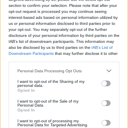
aquest navegador per a la propera vegada que comenti.
section to confirm your selection. Please note that after your
opt-out request is processed you may continue seeing
interest-based ads based on personal information utilized by
us or personal information disclosed to third parties prior to
your opt-out. You may separately opt-out of the further
disclosure of your personal information by third parties on the
IAB’s list of downstream participants. This information may
ÚLTIMES NOTÍCIES
also be disclosed by us to third parties on the
IAB’s List of
Downstream Participants
that may further disclose it to other
third parties.
Els vestits de paper guanyen força
enguany amb més modistes i gairebé
Personal Data Processing Opt Outs
40 peces a concurs
31 de juliol de 2026
I want to opt-out of the Sharing of my
personal data.
Opted In
“L’eclipsi serà una oportunitat també
per a gaudir de les Festes Majors
I want to opt-out of the Sale of my
d’Amposta”
Personal Data.
Opted In
31 de juliol de 2026
I want to opt-out of processing my
Personal Data for Targeted Advertising.
Blaumut lidera el cartell musical de les