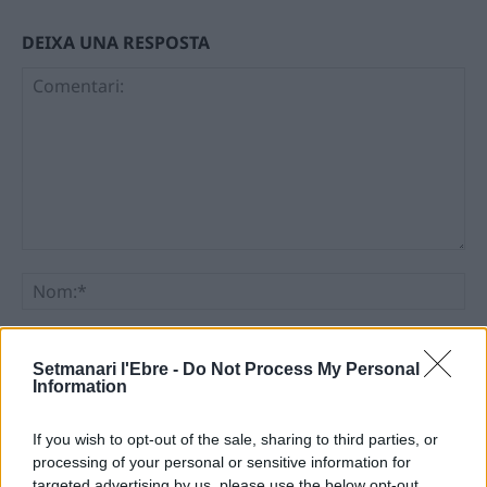
DEIXA UNA RESPOSTA
Comentari:
No
Ema
Setmanari l'Ebre -
Do Not Process My Personal
Information
Llo
we
If you wish to opt-out of the sale, sharing to third parties, or
processing of your personal or sensitive information for
Deseu el meu nom, el correu electrònic i el lloc web en
targeted advertising by us, please use the below opt-out