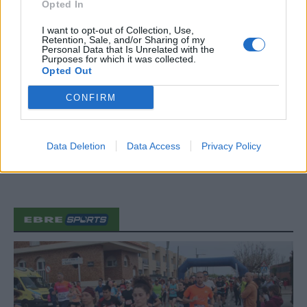
Opted In
Festes
31 de juliol de 2026
I want to opt-out of Collection, Use,
Retention, Sale, and/or Sharing of my
Personal Data that Is Unrelated with the
Purposes for which it was collected.
Opted Out
Caçadors de subvencions
30 de juliol de 2026
CONFIRM
Data Deletion
Data Access
Privacy Policy
Carrega més