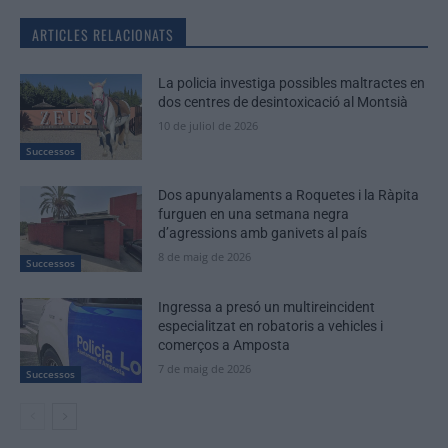
ARTICLES RELACIONATS
La policia investiga possibles maltractes en
dos centres de desintoxicació al Montsià
10 de juliol de 2026
Successos
Dos apunyalaments a Roquetes i la Ràpita
furguen en una setmana negra
d’agressions amb ganivets al país
8 de maig de 2026
Successos
Ingressa a presó un multireincident
especialitzat en robatoris a vehicles i
comerços a Amposta
7 de maig de 2026
Successos