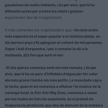
gaudeixen de molts visitants, i és per això, que hi ha
diferents actes per a totes les edats i gustos
»
argumenten des de l’organització.
A més comenten els organitzadors que «
Un dels actes
més esperats és el sopar popular a la mateixa platja, en
els darrers anys s’hi apleguen al voltant de mil persones.
Sopar i ball d’orquestra, i per a rematar la nit o la
matinada, dj’s fins que surti el sol
«.
«
El dia quinze comença amb els més menuts, i és per
això, que hi ha un parc d’inflables d’aigua per fer xalar
als més grans i també als més petits. La musclada cap a
la tarda, quan el sol comença a afluixar i la música de la
xaranga local, la Xim Xim Mig Grau, comença a sonar
per les taules de tots els assistents, és el preludi de
l’espectacle pirotècnic que des de damunt de la mateixa