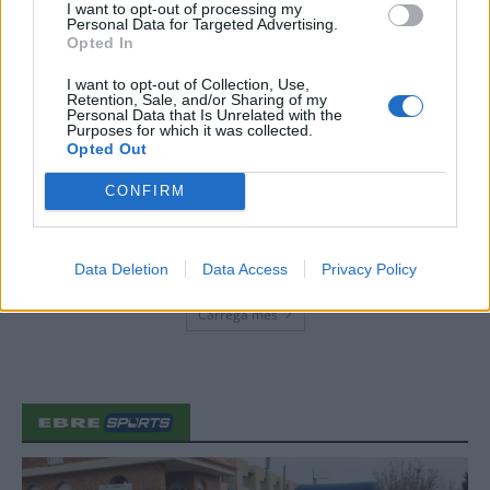
I want to opt-out of processing my
7 d'agost de 2026
Personal Data for Targeted Advertising.
Opted In
Amposta recupera les Cases del Castell
i culmina un projecte estratègic que
I want to opt-out of Collection, Use,
vincula patrimoni, turisme i
Retention, Sale, and/or Sharing of my
Personal Data that Is Unrelated with the
gastronomia
Purposes for which it was collected.
6 d'agost de 2026
Opted Out
Els vestits de paper guanyen força
CONFIRM
enguany amb més modistes i gairebé
40 peces a concurs
31 de juliol de 2026
Data Deletion
Data Access
Privacy Policy
Carrega més