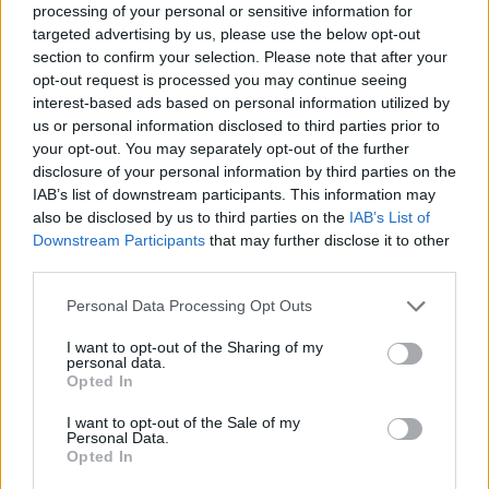
processing of your personal or sensitive information for
Deseu el meu nom, el correu electrònic i el lloc web en
targeted advertising by us, please use the below opt-out
section to confirm your selection. Please note that after your
aquest navegador per a la propera vegada que comenti.
opt-out request is processed you may continue seeing
interest-based ads based on personal information utilized by
us or personal information disclosed to third parties prior to
your opt-out. You may separately opt-out of the further
disclosure of your personal information by third parties on the
IAB’s list of downstream participants. This information may
also be disclosed by us to third parties on the
IAB’s List of
ÚLTIMES NOTÍCIES
Downstream Participants
that may further disclose it to other
third parties.
L’Observatori de l’Ebre lidera de nou la
Personal Data Processing Opt Outs
recerca sobre l’astre rei en el segon
eclipsi solar total de la seva història
I want to opt-out of the Sharing of my
7 d'agost de 2026
personal data.
Opted In
L’Ajuntament de Tortosa amplia el
I want to opt-out of the Sale of my
termini de les obres de l’aparcament
Personal Data.
dels terrenys de Renfe per les altes
Opted In
temperatures