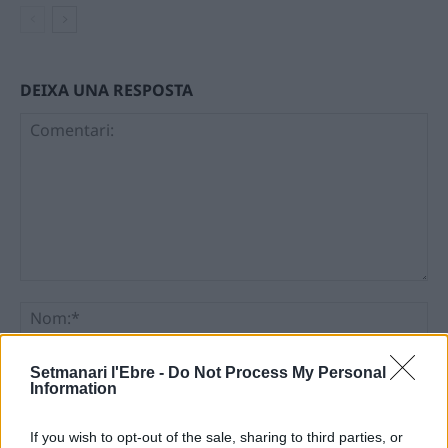
DEIXA UNA RESPOSTA
Comentari:
No
Ema
Setmanari l'Ebre -
Do Not Process My Personal
Information
Llo
If you wish to opt-out of the sale, sharing to third parties, or
we