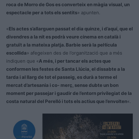
roca de Morro de Gos es converteix en màgia visual, un
espectacle per a tots els sentits
» apunten.
«
Els actes s’allarguen passat el dia quinze, i d’aquí, que el
divendres a la nit es podrà veure cinema en català i
gratuït a la mateixa platja. Barbie serà la pel·lícula
escollida
» afegeixen des de l’organització que a més
indiquen que «
A més, i per tancar els actes que
conformen les festes de Santa Llúcia, el dissabte a la
tarda i al llarg de tot el passeig, es durà a terme el
mercat d’artesania i co- merç, sense dubte un bon
moment per passejar i gaudir de l’entorn privilegiat de la
costa natural del Perelló i tots els actius que l’envolten
«.