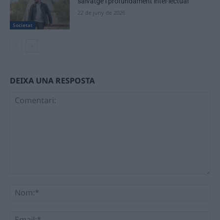
salvatge i profundament intel·lectual”
22 de juny de 2026
Societat
DEIXA UNA RESPOSTA
Comentari:
No
Ema