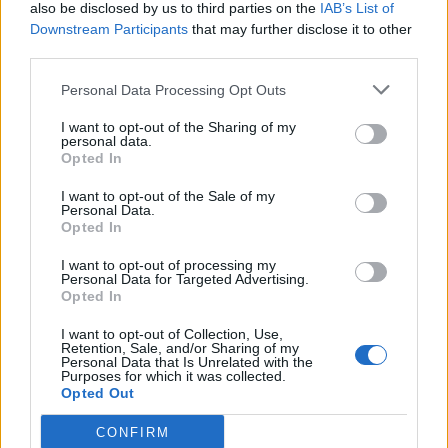
also be disclosed by us to third parties on the
IAB’s List of
Els vestits de paper guanyen força
Downstream Participants
that may further disclose it to other
enguany amb més modistes i gairebé
40 peces a concurs
third parties.
31 de juliol de 2026
Personal Data Processing Opt Outs
“L’eclipsi serà una oportunitat també
I want to opt-out of the Sharing of my
personal data.
per a gaudir de les Festes Majors
Opted In
d’Amposta”
31 de juliol de 2026
I want to opt-out of the Sale of my
Personal Data.
Opted In
Blaumut lidera el cartell musical de les
Festes
I want to opt-out of processing my
Personal Data for Targeted Advertising.
31 de juliol de 2026
Opted In
I want to opt-out of Collection, Use,
Retention, Sale, and/or Sharing of my
Carrega més
Personal Data that Is Unrelated with the
Purposes for which it was collected.
Opted Out
CONFIRM