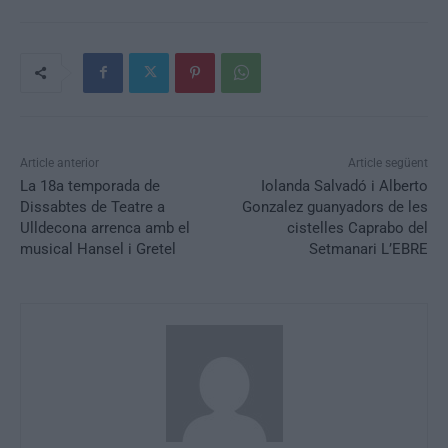
Article anterior
Article següent
La 18a temporada de
Iolanda Salvadó i Alberto
Dissabtes de Teatre a
Gonzalez guanyadors de les
Ulldecona arrenca amb el
cistelles Caprabo del
musical Hansel i Gretel
Setmanari L’EBRE