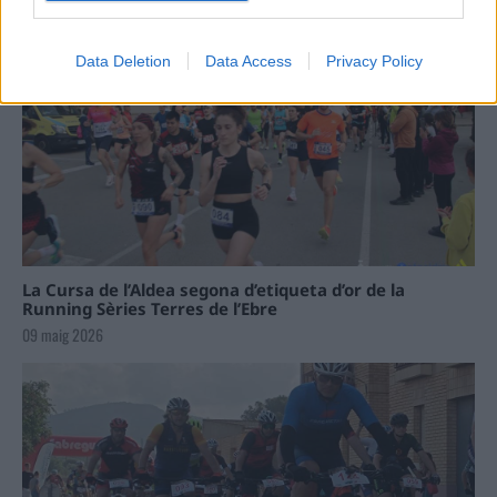
Data Deletion
Data Access
Privacy Policy
La Cursa de l’Aldea segona d’etiqueta d’or de la
Running Sèries Terres de l’Ebre
09 maig 2026