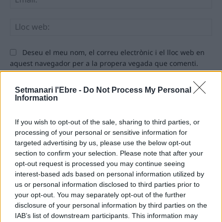
Llo
we
Deseu el meu nom, el correu electrònic i el lloc web en
aquest navegador per a la propera vegada que comenti.
Setmanari l'Ebre -
Do Not Process My Personal
Information
If you wish to opt-out of the sale, sharing to third parties, or
processing of your personal or sensitive information for
ÚLTIMES NOTÍCIES
targeted advertising by us, please use the below opt-out
section to confirm your selection. Please note that after your
opt-out request is processed you may continue seeing
Amposta recupera les Cases del Castell
interest-based ads based on personal information utilized by
i culmina un projecte estratègic que
us or personal information disclosed to third parties prior to
vincula patrimoni, turisme i
gastronomia
your opt-out. You may separately opt-out of the further
disclosure of your personal information by third parties on the
6 d'agost de 2026
IAB’s list of downstream participants. This information may