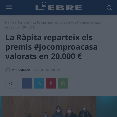
Home
Societat
La Ràpita reparteix els premis #jocomproacasa
valorats en 20.000 €
La Ràpita reparteix els
premis #jocomproacasa
valorats en 20.000 €
Per
Redaccio
2022-01-14 18:00:21