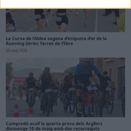
La Cursa de l’Aldea segona d’etiqueta d’or de la
Running Sèries Terres de l’Ebre
09 maig 2026
Campredó acull la quarta prova dels Argilers
diumenge 10 de maig amb dos recorreguts