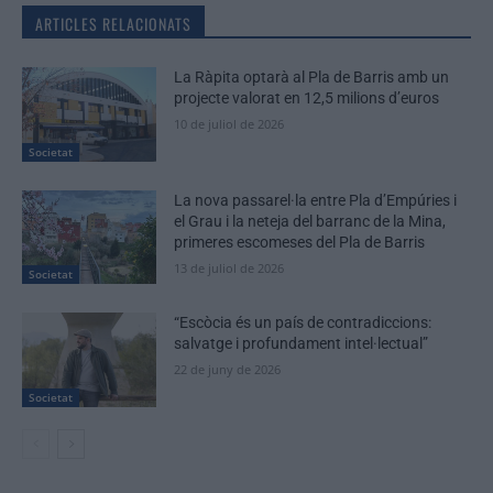
ARTICLES RELACIONATS
La Ràpita optarà al Pla de Barris amb un
projecte valorat en 12,5 milions d’euros
10 de juliol de 2026
Societat
La nova passarel·la entre Pla d’Empúries i
el Grau i la neteja del barranc de la Mina,
primeres escomeses del Pla de Barris
13 de juliol de 2026
Societat
“Escòcia és un país de contradiccions:
salvatge i profundament intel·lectual”
22 de juny de 2026
Societat