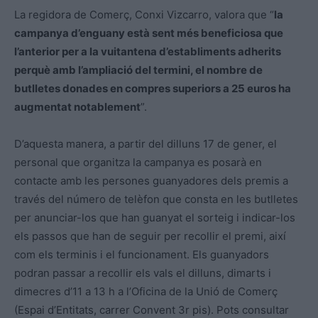
La regidora de Comerç, Conxi Vizcarro, valora que “
la
campanya d’enguany està sent més beneficiosa que
l’anterior per a la vuitantena d’establiments adherits
perquè amb l’ampliació del termini, el nombre de
butlletes donades en compres superiors a 25 euros ha
augmentat notablement
”.
D’aquesta manera, a partir del dilluns 17 de gener, el
personal que organitza la campanya es posarà en
contacte amb les persones guanyadores dels premis a
través del número de telèfon que consta en les butlletes
per anunciar-los que han guanyat el sorteig i indicar-los
els passos que han de seguir per recollir el premi, així
com els terminis i el funcionament. Els guanyadors
podran passar a recollir els vals el dilluns, dimarts i
dimecres d’11 a 13 h a l’Oficina de la Unió de Comerç
(Espai d’Entitats, carrer Convent 3r pis). Pots consultar