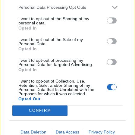
enguany amb més modistes i gairebé
Personal Data Processing Opt Outs
40 peces a concurs
31 de juliol de 2026
I want to opt-out of the Sharing of my
personal data.
Opted In
“L’eclipsi serà una oportunitat també
per a gaudir de les Festes Majors
I want to opt-out of the Sale of my
Personal Data.
d’Amposta”
Opted In
31 de juliol de 2026
I want to opt-out of processing my
Personal Data for Targeted Advertising.
Carrega més
Opted In
I want to opt-out of Collection, Use,
Retention, Sale, and/or Sharing of my
Personal Data that Is Unrelated with the
Purposes for which it was collected.
Opted Out
CONFIRM
Data Deletion
Data Access
Privacy Policy