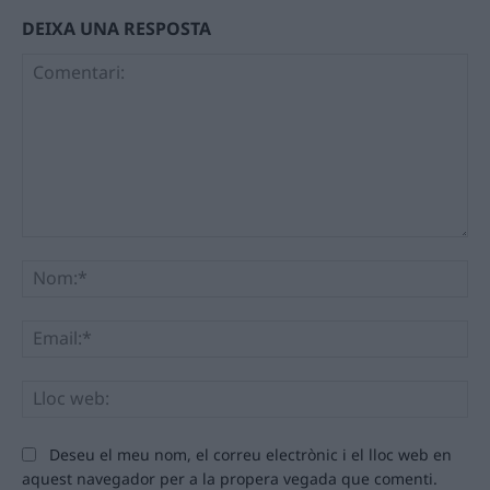
DEIXA UNA RESPOSTA
Comentari:
No
Ema
Llo
we
Deseu el meu nom, el correu electrònic i el lloc web en
aquest navegador per a la propera vegada que comenti.