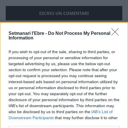
Setmanari l'Ebre -
Do Not Process My Personal
Information
ÚLTIMES NOTÍCIES
If you wish to opt-out of the sale, sharing to third parties, or
L’Ajuntament de Tortosa amplia el
processing of your personal or sensitive information for
termini de les obres de l’aparcament
targeted advertising by us, please use the below opt-out
dels terrenys de Renfe per les altes
section to confirm your selection. Please note that after your
temperatures
opt-out request is processed you may continue seeing
7 d'agost de 2026
interest-based ads based on personal information utilized by
us or personal information disclosed to third parties prior to
Amposta recupera les Cases del Castell
your opt-out. You may separately opt-out of the further
i culmina un projecte estratègic que
disclosure of your personal information by third parties on the
vincula patrimoni, turisme i
IAB’s list of downstream participants. This information may
gastronomia
also be disclosed by us to third parties on the
IAB’s List of
6 d'agost de 2026
Downstream Participants
that may further disclose it to other
third parties.
Els vestits de paper guanyen força