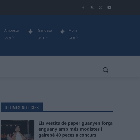
Amposta
Gandesa
Mora
C
C
C
29.9
31.1
34.8
ÚLTIMES NOTÍCIES
Els vestits de paper guanyen força
enguany amb més modistes i
gairebé 40 peces a concurs