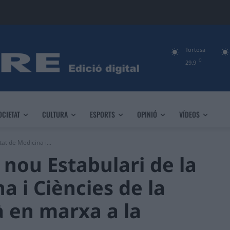
Tortosa
C
29.9
OCIETAT
CULTURA
ESPORTS
OPINIÓ
VÍDEOS
at de Medicina i...
 nou Estabulari de la
a i Ciències de la
à en marxa a la