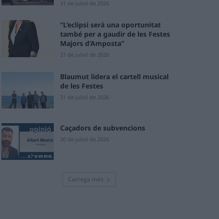
31 de juliol de 2026
“L’eclipsi serà una oportunitat
també per a gaudir de les Festes
Majors d’Amposta”
31 de juliol de 2026
Blaumut lidera el cartell musical
de les Festes
31 de juliol de 2026
Caçadors de subvencions
30 de juliol de 2026
Carrega més