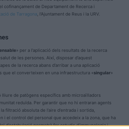
el cofinançament de Departament de Recerca i
tació de Tarragona
, l’Ajuntament de Reus i la URV.
nes
pensable
» per a l’aplicació dels resultats de la recerca
salut de les persones. Així, disposar d’aquest
apes de la recerca abans d’arribar a una aplicació
s que el converteixen en una infraestructura «
singular
»
ió lliure de patògens específics amb microaïlladors
munitat reduïda. Per garantir que no hi entraran agents
 filtració absoluta de l’aire d’entrada i sortida,
ren i el control del personal que accedeix a la zona, que ha
el d’estabulació permetrà fer estudis d’immunologia i