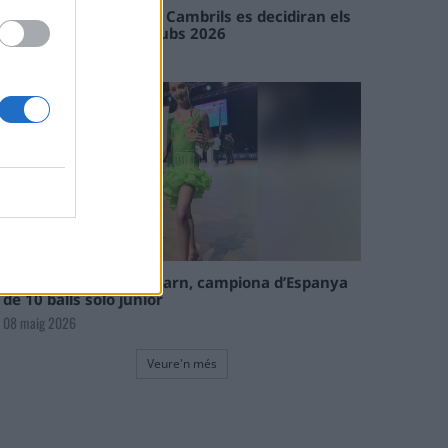
En les tirades de Flix i Cambrils es decidiran els
campions de l’Interclubs 2026
08 maig 2026
La tortosina Cinta Talarn, campiona d’Espanya
de 10 balls solo júnior
08 maig 2026
Veure'n més