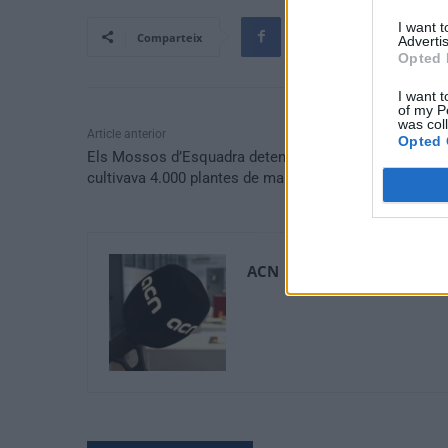
I want 
Comparteix
Advertis
Opted 
I want t
of my P
was col
Article anterior
Opted 
Els Mossos d’Esquadra detenen un home que
cultivava 4.000 plantes de marihuana a Batea
ACN