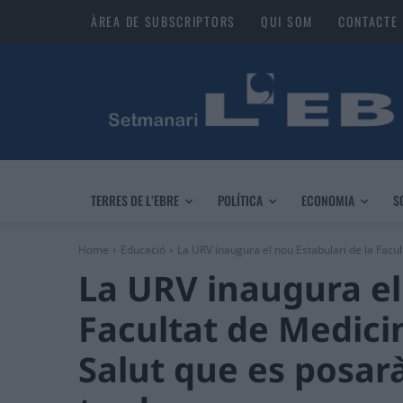
ÀREA DE SUBSCRIPTORS
QUI SOM
CONTACTE
TERRES DE L’EBRE
POLÍTICA
ECONOMIA
S
Home
Educació
La URV inaugura el nou Estabulari de la Facult
La URV inaugura el
Facultat de Medicin
Salut que es posar