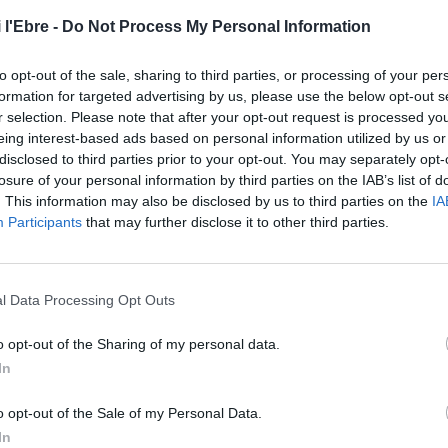
lerosi i diferents càncers, entre d’altres.
 l'Ebre -
Do Not Process My Personal Information
 de ratolins per estudiar, per exemple, la funció de
to opt-out of the sale, sharing to third parties, or processing of your per
upament embrionari i la regulació de la funció cerebral,
formation for targeted advertising by us, please use the below opt-out s
·lules específiques, etc. També es podran investigar els
r selection. Please note that after your opt-out request is processed y
eing interest-based ads based on personal information utilized by us or
s, així com assajar l’efectivitat i toxicitat de nous
disclosed to third parties prior to your opt-out. You may separately opt-
unció metabòlica i la nutrició, i testar noves molècules
losure of your personal information by third parties on the IAB’s list of
. This information may also be disclosed by us to third parties on the
IA
Participants
that may further disclose it to other third parties.
 tingui les condicions d’estar lliure de patògens
r respecte d’un de convencional. Així, aquesta zona
imentació i d’un laboratori de micromanipulació,
l Data Processing Opt Outs
s línies d’animals transgènics. A més, hi ha un espai per
o opt-out of the Sharing of my personal data.
xperimentació amb dos quiròfans.
In
o opt-out of the Sale of my Personal Data.
In