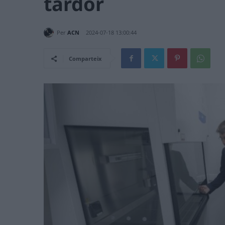
tardor
Per
ACN
2024-07-18 13:00:44
Comparteix