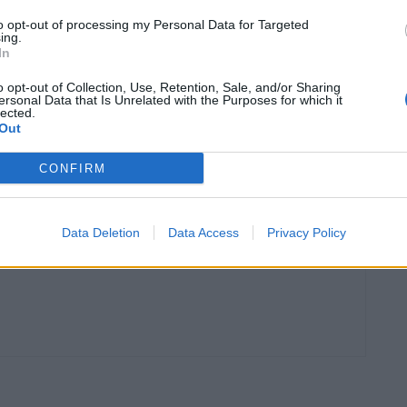
to opt-out of processing my Personal Data for Targeted
ing.
In
o opt-out of Collection, Use, Retention, Sale, and/or Sharing
ersonal Data that Is Unrelated with the Purposes for which it
lected.
Article següent
Out
Unió de Pagesos reclama ampliar al 65% els ajuts del
Pla de Reestructuració de la Vinya
CONFIRM
Data Deletion
Data Access
Privacy Policy