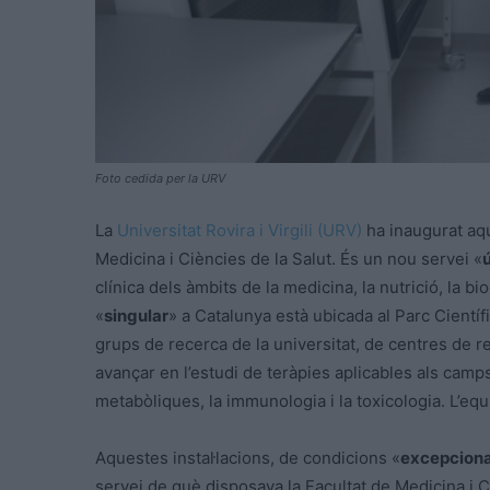
Foto cedida per la URV
La
Universitat Rovira i Virgili (URV)
ha inaugurat aqu
Medicina i Ciències de la Salut. És un nou servei «
ú
clínica dels àmbits de la medicina, la nutrició, la b
«
singular
» a Catalunya està ubicada al Parc Científ
grups de recerca de la universitat, de centres de r
avançar en l’estudi de teràpies aplicables als camps 
metabòliques, la immunologia i la toxicologia. L’eq
Aquestes instal·lacions, de condicions «
excepciona
servei de què disposava la Facultat de Medicina i C