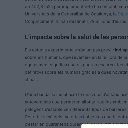
de 452,3 m2 i per implementar-lo ha comptat amb 
Universitats de la Generalitat de Catalunya, la
Dipu
Conjuntament, hi han destinat 1,79 milions d’euros.
L’impacte sobre la salut de les perso
Els estudis experimentals són un pas previ «
indis
sobre els humans, que reverteix en la millora de la 
equipament significa que es podran escurçar les et
definitiva sobre els humans gràcies a dues novetat
al país.
D’una banda, la instal·lació té una zona d’estabulac
autoventilats que permeten allotjar ratolins amb im
patògens s’estableixen diferents tipus de barreres: la
l’esterilització dels materials i objectes que hi ent
d’estar en quarantena durant 48 hores. Aquest mod