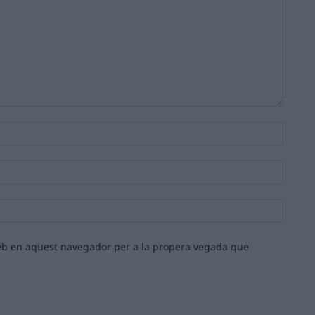
Nom:*
Email:*
Lloc
web:
 web en aquest navegador per a la propera vegada que