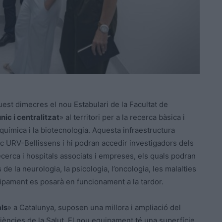
est dimecres el nou Estabulari de la Facultat de
nic i centralitzat
» al territori per a la recerca bàsica i
ioquímica i la biotecnologia. Aquesta infraestructura
ic URV-Bellissens i hi podran accedir investigadors dels
ecerca i hospitals associats i empreses, els quals podran
de la neurologia, la psicologia, l’oncologia, les malalties
uipament es posarà en funcionament a la tardor.
ls
» a Catalunya, suposen una millora i ampliació del
iències de la Salut. El nou equipament té una superfície