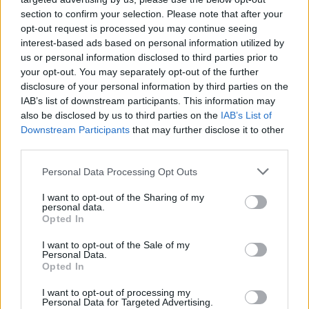
i culmina un projecte estratègic que
section to confirm your selection. Please note that after your
vincula patrimoni, turisme i
opt-out request is processed you may continue seeing
gastronomia
interest-based ads based on personal information utilized by
6 d'agost de 2026
us or personal information disclosed to third parties prior to
your opt-out. You may separately opt-out of the further
Els vestits de paper guanyen força
disclosure of your personal information by third parties on the
enguany amb més modistes i gairebé
IAB’s list of downstream participants. This information may
40 peces a concurs
also be disclosed by us to third parties on the
IAB’s List of
31 de juliol de 2026
Downstream Participants
that may further disclose it to other
third parties.
Carrega més
Personal Data Processing Opt Outs
I want to opt-out of the Sharing of my
personal data.
Opted In
I want to opt-out of the Sale of my
Personal Data.
Opted In
I want to opt-out of processing my
Personal Data for Targeted Advertising.