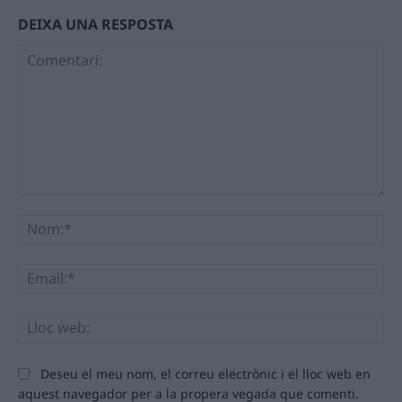
DEIXA UNA RESPOSTA
Comentari:
No
Ema
Llo
we
Deseu el meu nom, el correu electrònic i el lloc web en
aquest navegador per a la propera vegada que comenti.