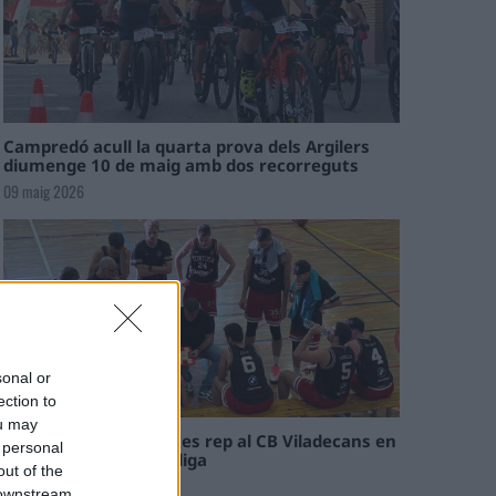
Campredó acull la quarta prova dels Argilers
diumenge 10 de maig amb dos recorreguts
09 maig 2026
sonal or
ection to
ou may
El Cantaires amb baixes rep al CB Viladecans en
 personal
el tram decisiu de la lliga
out of the
09 maig 2026
 downstream