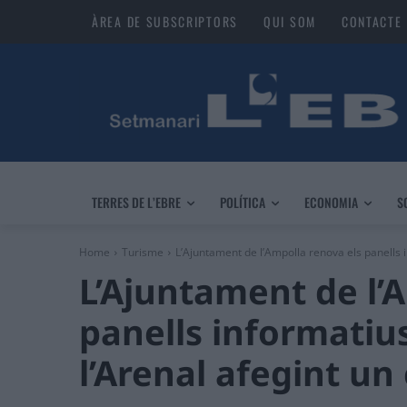
ÀREA DE SUBSCRIPTORS
QUI SOM
CONTACTE
TERRES DE L’EBRE
POLÍTICA
ECONOMIA
S
Home
Turisme
L’Ajuntament de l’Ampolla renova els panells i
L’Ajuntament de l’
panells informatius
l’Arenal afegint un