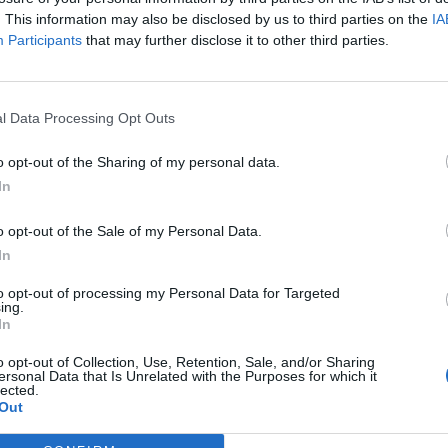
. This information may also be disclosed by us to third parties on the
IA
Participants
that may further disclose it to other third parties.
l Data Processing Opt Outs
o opt-out of the Sharing of my personal data.
In
o opt-out of the Sale of my Personal Data.
In
Nom:*
to opt-out of processing my Personal Data for Targeted
ing.
In
Email:*
o opt-out of Collection, Use, Retention, Sale, and/or Sharing
ersonal Data that Is Unrelated with the Purposes for which it
Lloc
lected.
web:
Out
 web en aquest navegador per a la propera vegada que