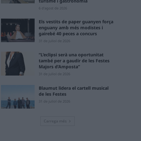
turisme i gastronomia
6 d'agost de 2026
Els vestits de paper guanyen força
enguany amb més modistes i
gairebé 40 peces a concurs
31 de juliol de 2026
“L’eclipsi serà una oportunitat
també per a gaudir de les Festes
Majors d’Amposta”
31 de juliol de 2026
Blaumut lidera el cartell musical
de les Festes
31 de juliol de 2026
Carrega més