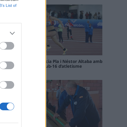
B’s List of
Paula Sintorres, Patrícia Pla i Néstor Altaba amb
la selecció catalana sub-16 d’atletisme
08 maig 2026