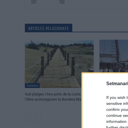
ARTICLES RELACIONATS
Setmanari
Turisme
Turisme
Vuit platges i tres ports de la costa de
La Ràpita i Sóller
If you wish 
l’Ebre aconseguixen la Bandera Blava 2026
vincles amb la Ru
sensitive in
expedició de proj
confirm you
continue se
information 
further disc