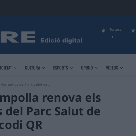
Tortosa
C
31
OCIETAT
CULTURA
ESPORTS
OPINIÓ
VÍDEOS
nformatius del Parc Salut de...
Ampolla renova els
 del Parc Salut de
 codi QR