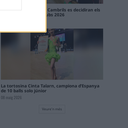
En les tirades de Flix i Cambrils es decidiran els
campions de l’Interclubs 2026
08 maig 2026
La tortosina Cinta Talarn, campiona d’Espanya
de 10 balls solo júnior
08 maig 2026
Veure'n més