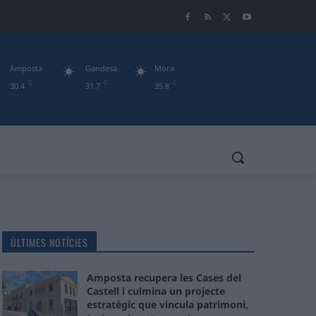
Amposta
Gandesa
Mora
C
C
C
30.4
31.7
35.8
ÚLTIMES NOTÍCIES
Amposta recupera les Cases del
Castell i culmina un projecte
estratègic que vincula patrimoni,