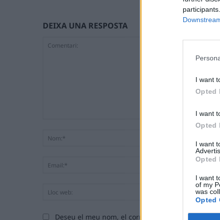
participants
Downstream 
DEIXA UNA RESPOSTA
Persona
I want t
Opted 
I want t
Comentari:
Opted 
I want 
Advertis
Opted 
I want t
of my P
was col
Opted 
Deseu el meu nom, el correu electrònic i el lloc