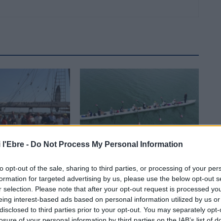
 l'Ebre -
Do Not Process My Personal Information
Turisme
 enforteixen els seus
L’Ebre Rowing Tour tanca amb èxit la prova
to opt-out of the sale, sharing to third parties, or processing of your per
ta dels Poetes i una
pilot de turisme fluvial europeu
formation for targeted advertising by us, please use the below opt-out s
ecció internacional
r selection. Please note that after your opt-out request is processed y
eing interest-based ads based on personal information utilized by us or
disclosed to third parties prior to your opt-out. You may separately opt-
losure of your personal information by third parties on the IAB’s list of