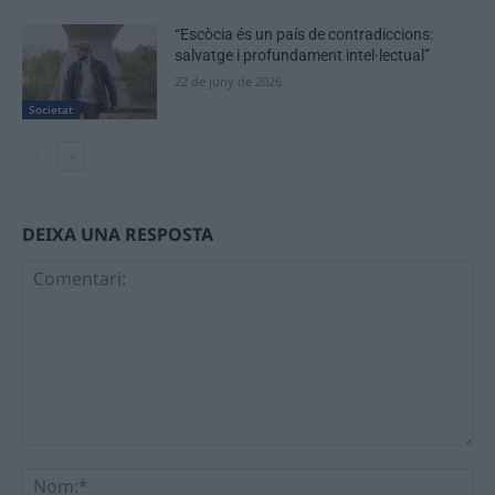
“Escòcia és un país de contradiccions:
salvatge i profundament intel·lectual”
22 de juny de 2026
Societat
DEIXA UNA RESPOSTA
Comentari:
No