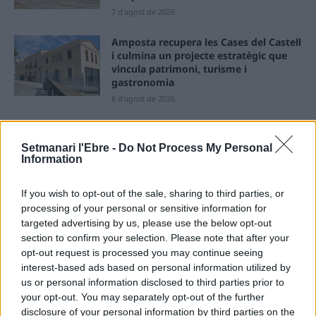
7 d'agost de 2026
Amposta recupera les Cases del Castell
i culmina un projecte estratègic que
vincula patrimoni, turisme i
gastronomia
6 d'agost de 2026
Els vestits de paper guanyen força
enguany amb més modistes i gairebé
Setmanari l'Ebre -
Do Not Process My Personal
40 peces a concurs
Information
31 de juliol de 2026
If you wish to opt-out of the sale, sharing to third parties, or
processing of your personal or sensitive information for
“L’eclipsi serà una oportunitat també
targeted advertising by us, please use the below opt-out
per a gaudir de les Festes Majors
d’Amposta”
section to confirm your selection. Please note that after your
opt-out request is processed you may continue seeing
31 de juliol de 2026
interest-based ads based on personal information utilized by
us or personal information disclosed to third parties prior to
Carrega més
your opt-out. You may separately opt-out of the further
disclosure of your personal information by third parties on the