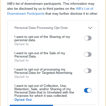
IAB’s list of downstream participants. This information may
also be disclosed by us to third parties on the
IAB’s List of
Downstream Participants
that may further disclose it to other
third parties.
Personal Data Processing Opt Outs
I want to opt-out of the Sharing of my
personal data.
Opted In
I want to opt-out of the Sale of my
Personal Data.
Opted In
I want to opt-out of processing my
Personal Data for Targeted Advertising.
La Cursa de l’Aldea segona d’etiqueta d’or de la
Opted In
Running Sèries Terres de l’Ebre
09 maig 2026
I want to opt-out of Collection, Use,
Retention, Sale, and/or Sharing of my
Personal Data that Is Unrelated with the
Purposes for which it was collected.
Opted Out