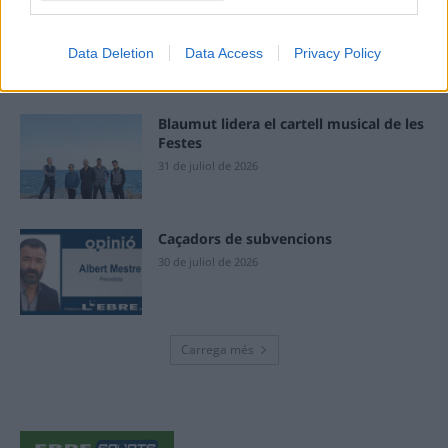
“L’eclipsi serà una oportunitat també
per a gaudir de les Festes Majors
d’Amposta”
Data Deletion
Data Access
Privacy Policy
31 de juliol de 2026
Blaumut lidera el cartell musical de les
Festes
31 de juliol de 2026
Caçadors de subvencions
30 de juliol de 2026
Carrega més