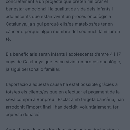
concretament a un projecte que pretén millorar el
benestar emocional i la qualitat de vida dels infants i
adolescents que estan vivint un procés oncològic a
Catalunya, ja sigui perquè ells/es mateixos/es tenen
càncer o perquè algun membre del seu nucli familiar en
té.
Els beneficiaris seran infants i adolescents d’entre 4 i 17
anys de Catalunya que estan vivint un procés oncològic,
ja sigui personal o familiar.
L’aportació a aquesta causa ha estat possible gràcies a
tots/es els clients/es que en efectuar el pagament de la
seva compra a Bonpreu i Esclat amb targeta bancària, han
arrodonit l’import final i han decidit, voluntàriament, fer
aquesta donació.
Aquest mes de març les donacions aniran destinades a