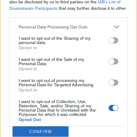
also be disclosed by us to third parties on the
IAB’s List of
Downstream Participants
that may further disclose it to other
third parties.
Llo
we
Personal Data Processing Opt Outs
Deseu el meu nom, el correu electrònic i el lloc web en
I want to opt-out of the Sharing of my
aquest navegador per a la propera vegada que comenti.
personal data.
Opted In
I want to opt-out of the Sale of my
Personal Data.
Opted In
I want to opt-out of processing my
Personal Data for Targeted Advertising.
ÚLTIMES NOTÍCIES
Opted In
I want to opt-out of Collection, Use,
Els vestits de paper guanyen força
Retention, Sale, and/or Sharing of my
enguany amb més modistes i gairebé
Personal Data that Is Unrelated with the
Purposes for which it was collected.
40 peces a concurs
Opted Out
31 de juliol de 2026
CONFIRM