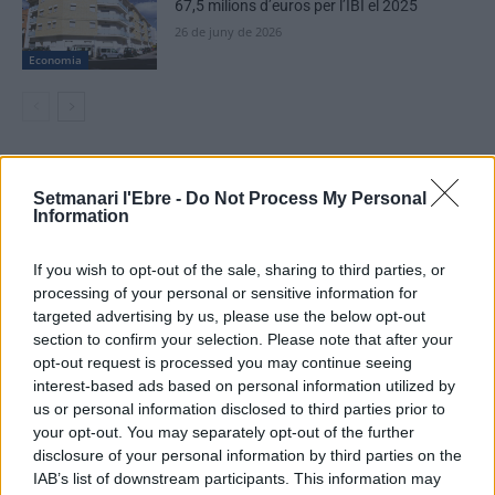
67,5 milions d’euros per l’IBI el 2025
26 de juny de 2026
Economia
DEIXA UNA RESPOSTA
Setmanari l'Ebre -
Do Not Process My Personal
Information
If you wish to opt-out of the sale, sharing to third parties, or
processing of your personal or sensitive information for
targeted advertising by us, please use the below opt-out
section to confirm your selection. Please note that after your
opt-out request is processed you may continue seeing
interest-based ads based on personal information utilized by
Comentari:
us or personal information disclosed to third parties prior to
No
your opt-out. You may separately opt-out of the further
disclosure of your personal information by third parties on the
IAB’s list of downstream participants. This information may
Ema