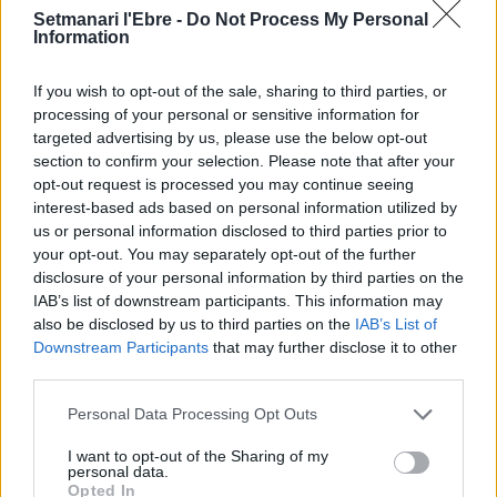
L’Observatori de l’Ebre lidera de nou la
Setmanari l'Ebre -
Do Not Process My Personal
recerca sobre l’astre rei en el segon
Information
eclipsi solar total de la seva història
7 d'agost de 2026
If you wish to opt-out of the sale, sharing to third parties, or
processing of your personal or sensitive information for
L’Ajuntament de Tortosa amplia el
targeted advertising by us, please use the below opt-out
termini de les obres de l’aparcament
section to confirm your selection. Please note that after your
dels terrenys de Renfe per les altes
opt-out request is processed you may continue seeing
temperatures
interest-based ads based on personal information utilized by
7 d'agost de 2026
us or personal information disclosed to third parties prior to
your opt-out. You may separately opt-out of the further
Amposta recupera les Cases del Castell
disclosure of your personal information by third parties on the
i culmina un projecte estratègic que
IAB’s list of downstream participants. This information may
vincula patrimoni, turisme i
also be disclosed by us to third parties on the
IAB’s List of
gastronomia
Downstream Participants
that may further disclose it to other
6 d'agost de 2026
third parties.
Els vestits de paper guanyen força
Personal Data Processing Opt Outs
enguany amb més modistes i gairebé
40 peces a concurs
I want to opt-out of the Sharing of my
31 de juliol de 2026
personal data.
Opted In