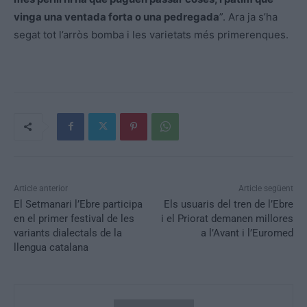
vinga una ventada forta o una pedregada
”. Ara ja s’ha
segat tot l’arròs bomba i les varietats més primerenques.
Article anterior
Article següent
El Setmanari l’Ebre participa
Els usuaris del tren de l’Ebre
en el primer festival de les
i el Priorat demanen millores
variants dialectals de la
a l’Avant i l’Euromed
llengua catalana