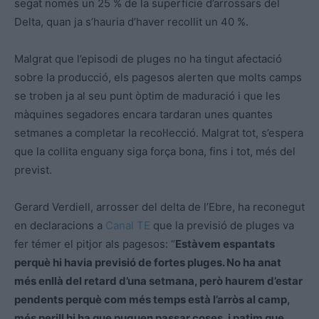
segat només un 25 % de la superfície d’arrossars del
Delta, quan ja s’hauria d’haver recollit un 40 %.
Malgrat que l’episodi de pluges no ha tingut afectació
sobre la producció, els pagesos alerten que molts camps
se troben ja al seu punt òptim de maduració i que les
màquines segadores encara tardaran unes quantes
setmanes a completar la recol·lecció. Malgrat tot, s’espera
que la collita enguany siga força bona, fins i tot, més del
previst.
Gerard Verdiell, arrosser del delta de l’Ebre, ha reconegut
en declaracions a
Canal TE
que la previsió de pluges va
fer témer el pitjor als pagesos: “
Estàvem espantats
perquè hi havia previsió de fortes pluges. No ha anat
més enllà del retard d’una setmana, però haurem d’estar
pendents perquè com més temps està l’arròs al camp,
més perill hi ha que puguen passar coses, i patim que