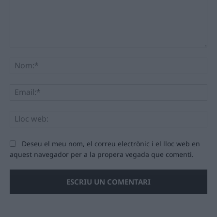
Comentari:
No
Ema
Llo
we
Deseu el meu nom, el correu electrònic i el lloc web en
aquest navegador per a la propera vegada que comenti.