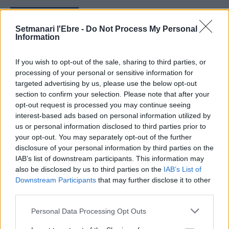
ÚLTIMES NOTÍCIES
Setmanari l'Ebre -
Do Not Process My Personal
Information
L’Ajuntament de Tortosa amplia el
termini de les obres de l’aparcament
dels terrenys de Renfe per les altes
If you wish to opt-out of the sale, sharing to third parties, or
temperatures
processing of your personal or sensitive information for
7 d'agost de 2026
targeted advertising by us, please use the below opt-out
section to confirm your selection. Please note that after your
Amposta recupera les Cases del Castell
opt-out request is processed you may continue seeing
i culmina un projecte estratègic que
interest-based ads based on personal information utilized by
vincula patrimoni, turisme i
us or personal information disclosed to third parties prior to
gastronomia
your opt-out. You may separately opt-out of the further
6 d'agost de 2026
disclosure of your personal information by third parties on the
IAB’s list of downstream participants. This information may
Els vestits de paper guanyen força
also be disclosed by us to third parties on the
IAB’s List of
enguany amb més modistes i gairebé
Downstream Participants
that may further disclose it to other
40 peces a concurs
third parties.
31 de juliol de 2026
Personal Data Processing Opt Outs
“L’eclipsi serà una oportunitat també