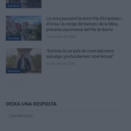
Societat
La nova passarel·la entre Pla d’Empúries i
el Grau i la neteja del barranc de la Mina,
primeres escomeses del Pla de Barris
13 de juliol de 2026
Societat
“Escòcia és un país de contradiccions:
salvatge i profundament intel·lectual”
22 de juny de 2026
Societat
DEIXA UNA RESPOSTA