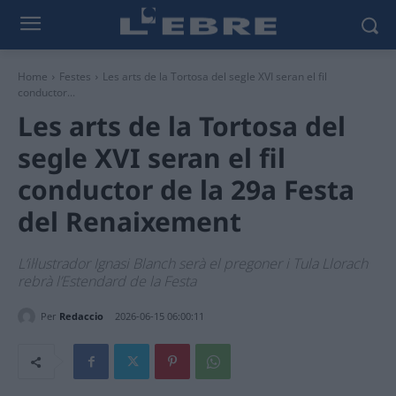
Home
Festes
Les arts de la Tortosa del segle XVI seran el fil
conductor...
Les arts de la Tortosa del
segle XVI seran el fil
conductor de la 29a Festa
del Renaixement
L’il·lustrador Ignasi Blanch serà el pregoner i Tula Llorach
rebrà l’Estendard de la Festa
Per
Redaccio
2026-06-15 06:00:11