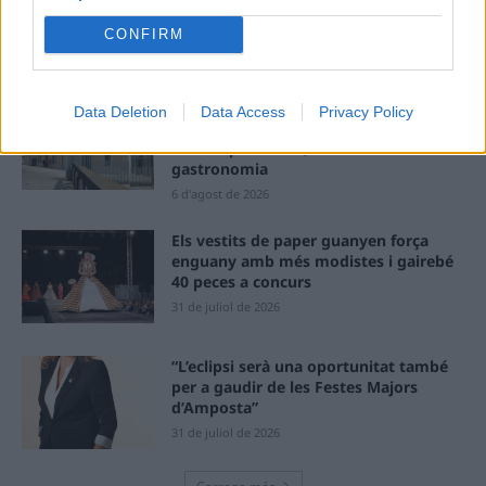
dels terrenys de Renfe per les altes
temperatures
CONFIRM
7 d'agost de 2026
Amposta recupera les Cases del Castell
Data Deletion
Data Access
Privacy Policy
i culmina un projecte estratègic que
vincula patrimoni, turisme i
gastronomia
6 d'agost de 2026
Els vestits de paper guanyen força
enguany amb més modistes i gairebé
40 peces a concurs
31 de juliol de 2026
“L’eclipsi serà una oportunitat també
per a gaudir de les Festes Majors
d’Amposta”
31 de juliol de 2026