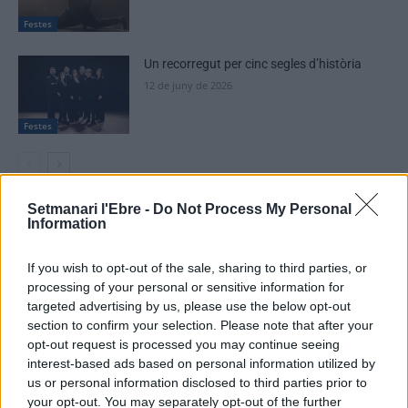
Festes
Un recorregut per cinc segles d’història
12 de juny de 2026
Festes
Setmanari l'Ebre -
Do Not Process My Personal
Information
DEIXA UNA RESPOSTA
If you wish to opt-out of the sale, sharing to third parties, or
processing of your personal or sensitive information for
targeted advertising by us, please use the below opt-out
section to confirm your selection. Please note that after your
opt-out request is processed you may continue seeing
interest-based ads based on personal information utilized by
us or personal information disclosed to third parties prior to
your opt-out. You may separately opt-out of the further