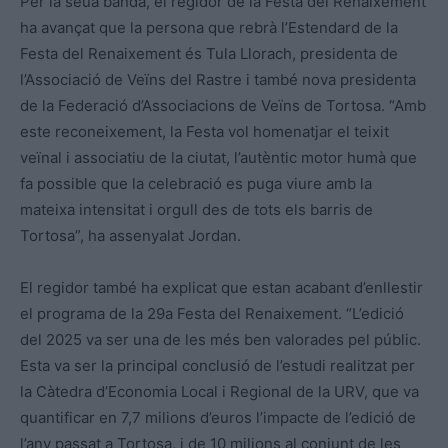
Per la seua banda, el regidor de la Festa del Renaixement
ha avançat que la persona que rebrà l’Estendard de la
Festa del Renaixement és Tula Llorach, presidenta de
l’Associació de Veïns del Rastre i també nova presidenta
de la Federació d’Associacions de Veïns de Tortosa. “Amb
este reconeixement, la Festa vol homenatjar el teixit
veïnal i associatiu de la ciutat, l’autèntic motor humà que
fa possible que la celebració es puga viure amb la
mateixa intensitat i orgull des de tots els barris de
Tortosa”, ha assenyalat Jordan.
El regidor també ha explicat que estan acabant d’enllestir
el programa de la 29a Festa del Renaixement. “L’edició
del 2025 va ser una de les més ben valorades pel públic.
Esta va ser la principal conclusió de l’estudi realitzat per
la Càtedra d’Economia Local i Regional de la URV, que va
quantificar en 7,7 milions d’euros l’impacte de l’edició de
l’any passat a Tortosa, i de 10 milions al conjunt de les