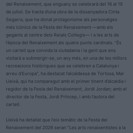
del Renaixement, que enguany se celebrarà del 16 al 19
de juliol. Se tracta d’una obra de la dissenyadora Cinta
Segarra, que ha donat protagonisme als personatges
més icònics de la Festa del Renaixement —amb els
gegants al centre dels Reials Col·legis— i a les arts de
l’època del Renaixement als quatre punts cardinals. “És
un cartell que convida la ciutadania i la gent que ens
visitarà a submergir-se, un any més, en una de les millors
recreacions històriques que se celebren a Catalunya i
arreu d’Europa”, ha destacat l’alcaldessa de Tortosa, Mar
Lleixà, qui ha comparegut amb el primer tinent d’alcaldia i
regidor de la Festa del Renaixement, Jordi Jordan; amb el
director de la Festa, Jordi Príncep, i amb l’autora del
cartell.
Lleixà ha detallat que l’eix temàtic de la Festa del
Renaixement del 2026 seran “Les arts renaixentistes a la