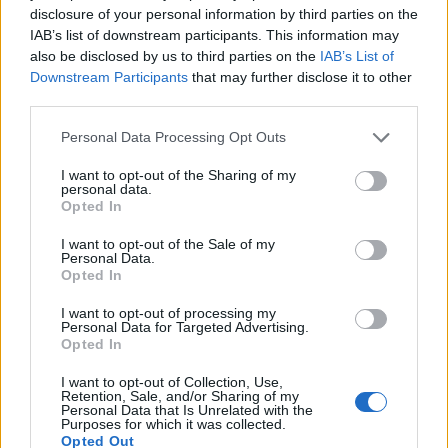
Comentari:
disclosure of your personal information by third parties on the
No
IAB’s list of downstream participants. This information may
also be disclosed by us to third parties on the
IAB’s List of
Downstream Participants
that may further disclose it to other
Ema
third parties.
Llo
Personal Data Processing Opt Outs
we
I want to opt-out of the Sharing of my
personal data.
Deseu el meu nom, el correu electrònic i el lloc web en
Opted In
aquest navegador per a la propera vegada que comenti.
I want to opt-out of the Sale of my
Personal Data.
Opted In
I want to opt-out of processing my
Personal Data for Targeted Advertising.
Opted In
ÚLTIMES NOTÍCIES
I want to opt-out of Collection, Use,
Retention, Sale, and/or Sharing of my
Personal Data that Is Unrelated with the
L’Ajuntament de Tortosa amplia el
Purposes for which it was collected.
Opted Out
termini de les obres de l’aparcament