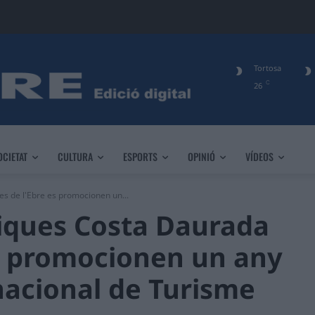
Tortosa
C
26
OCIETAT
CULTURA
ESPORTS
OPINIÓ
VÍDEOS
es de l'Ebre es promocionen un...
tiques Costa Daurada
 es promocionen un any
rnacional de Turisme