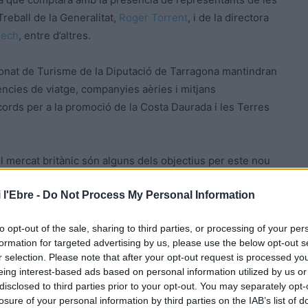
reball de la Generalitat,
Roger Torrent
, i de la directora
ech
, entre d’altres.
ronat de Turisme de la Diputació de Tarragona mantindran
cies de viatge, companyies aèries i mitjans
cords per a la promoció de la Costa Daurada i les Terres
del mercat britànic són alguns dels objectius per este nou
s i accions al context variable a conseqüència de la
 l'Ebre -
Do Not Process My Personal Information
to opt-out of the sale, sharing to third parties, or processing of your per
formation for targeted advertising by us, please use the below opt-out s
r selection. Please note that after your opt-out request is processed y
eing interest-based ads based on personal information utilized by us or
disclosed to third parties prior to your opt-out. You may separately opt-
losure of your personal information by third parties on the IAB’s list of