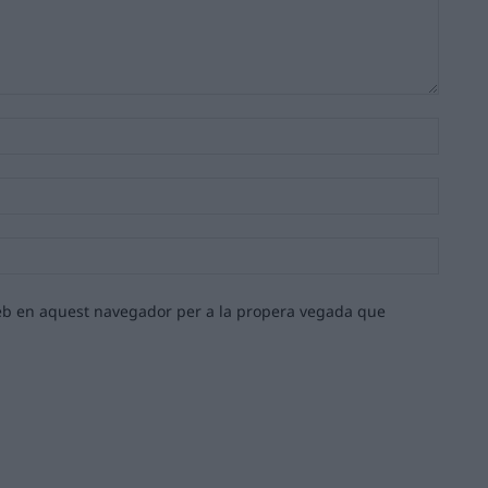
Nom:*
Email:*
Lloc
web:
 web en aquest navegador per a la propera vegada que