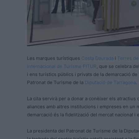
Les marques turístiques
Costa Daurada
i
Terres de 
Internacional de Turisme
FITUR
, que se celebra de
i
ens turístics
públics i privats de la demarcació de
Patronat de Turisme de la
Diputació de Tarragona
.
La cita servirà per a donar a
conèixer
els atractius 
aliances amb altres institucions i empreses en un mo
demarcació és la fidelització del mercat nacional i e
La presidenta del Patronat de Turisme de la Diputa
la trobada del sector turístic català assistent a la