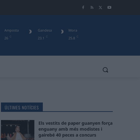
Amposta
Gandesa
Mora
C
C
C
26
23.1
25.8
ÚLTIMES NOTÍCIES
Els vestits de paper guanyen força
enguany amb més modistes i
gairebé 40 peces a concurs