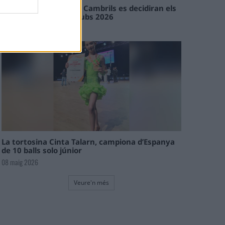
En les tirades de Flix i Cambrils es decidiran els
campions de l’Interclubs 2026
08 maig 2026
La tortosina Cinta Talarn, campiona d’Espanya
de 10 balls solo júnior
08 maig 2026
Veure'n més