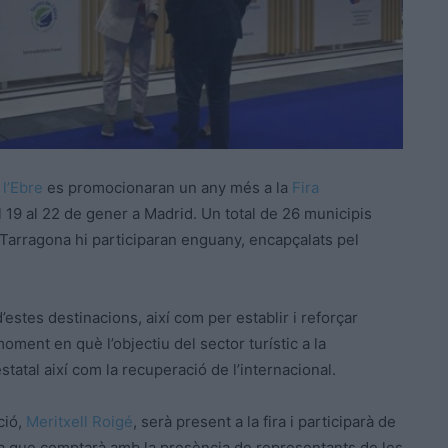
l’Ebre
es promocionaran un any més a la
Fira
l 19 al 22 de gener a Madrid. Un total de 26 municipis
 Tarragona hi participaran enguany, encapçalats pel
d’estes destinacions, així com per establir i reforçar
ment en què l’objectiu del sector turístic a la
statal així com la recuperació de l’internacional.
ció,
Meritxell
Roigé
, serà present a la fira i participarà de
 fira que comptarà amb la presència de representants de les