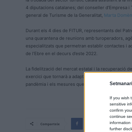
4 diputacions catalanes; del conseller d’Empresa i T
general de Turisme de la Generalitat,
Marta
Domèn
Durant els
4
dies de
FITUR
, representants del Pat
una quarantena de reunions amb turoperadors, agèn
especialitzats que permetran establir contactes i a
de l’Ebre en el decurs d’este 2022.
La fidelització del mercat estatal i la recuperació 
exercici que tornarà a adaptar les seues estratègie
Setmanari
pandèmia i els mesures que se’n deriven.
If you wish 
sensitive in
confirm you
continue se
information 
Comparteix
further disc