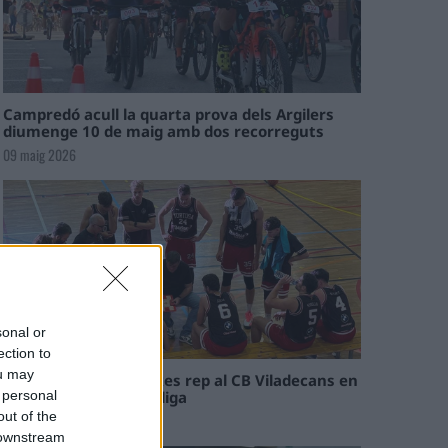
Campredó acull la quarta prova dels Argilers
diumenge 10 de maig amb dos recorreguts
09 maig 2026
sonal or
ection to
ou may
El Cantaires amb baixes rep al CB Viladecans en
el tram decisiu de la lliga
 personal
out of the
09 maig 2026
 downstream