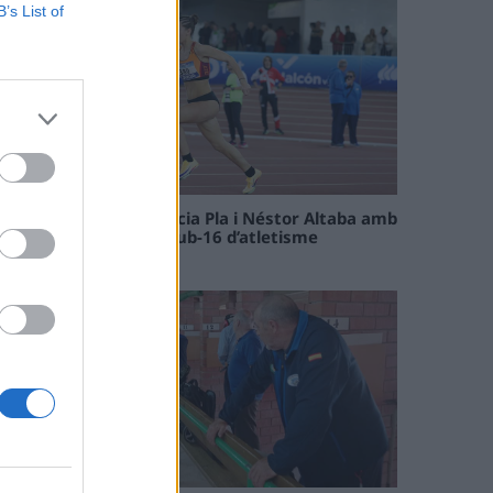
B’s List of
Paula Sintorres, Patrícia Pla i Néstor Altaba amb
la selecció catalana sub-16 d’atletisme
08 maig 2026