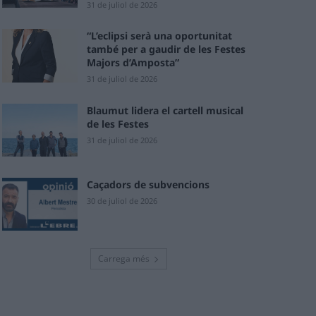
31 de juliol de 2026
“L’eclipsi serà una oportunitat
també per a gaudir de les Festes
Majors d’Amposta”
31 de juliol de 2026
Blaumut lidera el cartell musical
de les Festes
31 de juliol de 2026
Caçadors de subvencions
30 de juliol de 2026
Carrega més