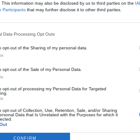
. This information may also be disclosed by us to third parties on the
IA
Participants
that may further disclose it to other third parties.
Article següent
«El foraster» emociona amb la seua visita a Paüls
l Data Processing Opt Outs
o opt-out of the Sharing of my personal data.
In
o opt-out of the Sale of my Personal Data.
In
to opt-out of processing my Personal Data for Targeted
ing.
In
o opt-out of Collection, Use, Retention, Sale, and/or Sharing
ersonal Data that Is Unrelated with the Purposes for which it
lected.
Out
CONFIRM