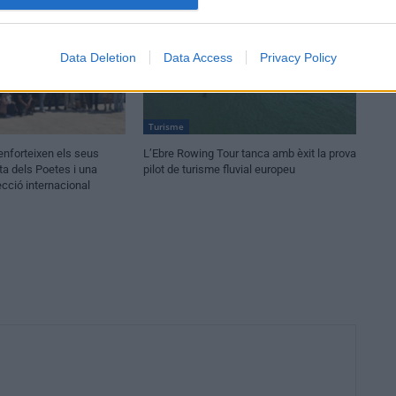
Data Deletion
Data Access
Privacy Policy
Turisme
 enforteixen els seus
L’Ebre Rowing Tour tanca amb èxit la prova
ta dels Poetes i una
pilot de turisme fluvial europeu
ecció internacional