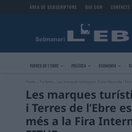
ÀREA DE SUBSCRIPTORS
QUI SOM
CONTACTE
TERRES DE L’EBRE
POLÍTICA
ECONOMIA
S
Home
Turisme
Les marques turístiques Costa Daurada i Terr
Les marques turís
i Terres de l’Ebre
més a la Fira Inte