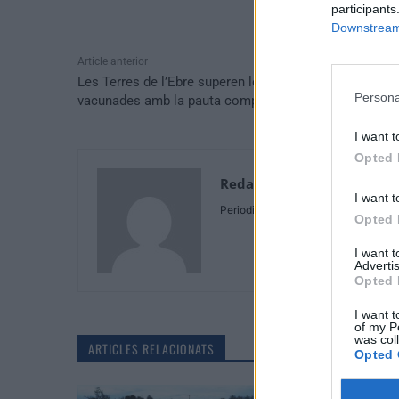
participants
Downstream 
Article anterior
Les Terres de l’Ebre superen les 140.000 persones
Persona
vacunades amb la pauta completa
I want t
Opted 
Redaccio
I want t
Periodistes
Opted 
I want 
Advertis
Opted 
I want t
of my P
was col
ARTICLES RELACIONATS
Opted 