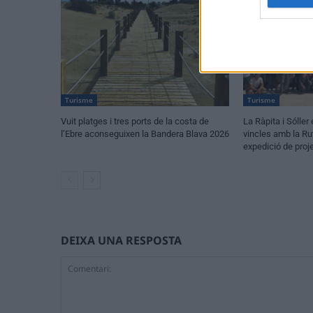
Turisme
Turisme
Vuit platges i tres ports de la costa de
La Ràpita i Sóller
l’Ebre aconseguixen la Bandera Blava 2026
vincles amb la Ru
expedició de proj
DEIXA UNA RESPOSTA