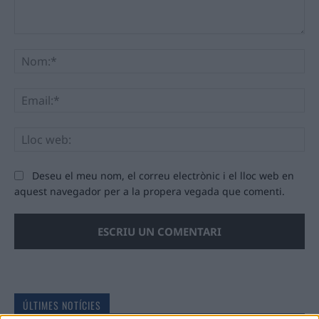
Comentari:
No
Ema
Llo
we
Deseu el meu nom, el correu electrònic i el lloc web en
aquest navegador per a la propera vegada que comenti.
ÚLTIMES NOTÍCIES