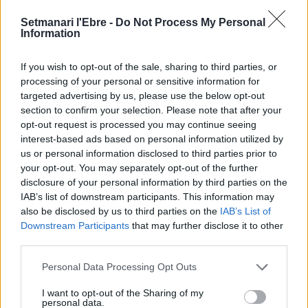
L’Observatori de l’Ebre lidera de nou la
Setmanari l'Ebre -
Do Not Process My Personal
recerca sobre l’astre rei en el segon
Information
eclipsi solar total de la seva història
7 d'agost de 2026
If you wish to opt-out of the sale, sharing to third parties, or
processing of your personal or sensitive information for
targeted advertising by us, please use the below opt-out
L’Ajuntament de Tortosa amplia el
section to confirm your selection. Please note that after your
termini de les obres de l’aparcament
opt-out request is processed you may continue seeing
dels terrenys de Renfe per les altes
temperatures
interest-based ads based on personal information utilized by
us or personal information disclosed to third parties prior to
7 d'agost de 2026
your opt-out. You may separately opt-out of the further
disclosure of your personal information by third parties on the
Amposta recupera les Cases del Castell
IAB’s list of downstream participants. This information may
i culmina un projecte estratègic que
vincula patrimoni, turisme i
also be disclosed by us to third parties on the
IAB’s List of
gastronomia
Downstream Participants
that may further disclose it to other
third parties.
6 d'agost de 2026
Personal Data Processing Opt Outs
Els vestits de paper guanyen força
enguany amb més modistes i gairebé
I want to opt-out of the Sharing of my
40 peces a concurs
personal data.