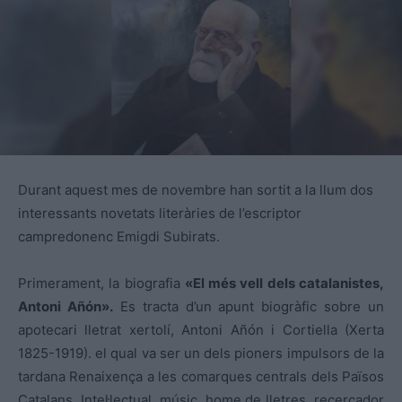
Durant aquest mes de novembre han sortit a la llum dos
interessants novetats literàries de l’escriptor
campredonenc Emigdi Subirats.
Primerament, la biografia
«El més vell dels catalanistes,
Antoni Añón».
Es tracta d’un apunt biogràfic sobre un
apotecari lletrat xertolí, Antoni Añón i Cortiella (Xerta
1825-1919). el qual va ser un dels pioners impulsors de la
tardana Renaixença a les comarques centrals dels Països
Catalans. Intel·lectual, músic, home de lletres, recercador