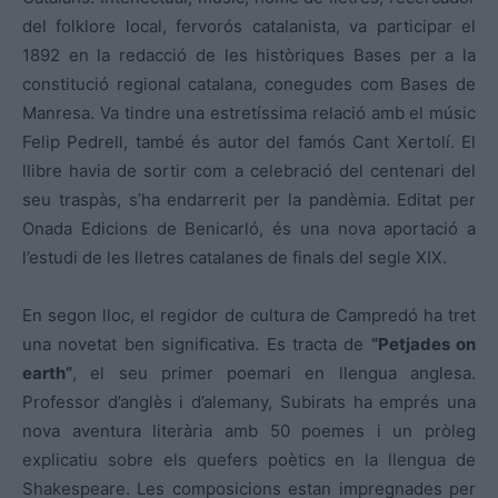
del folklore local, fervorós catalanista, va participar el
1892 en la redacció de les històriques Bases per a la
constitució regional catalana, conegudes com Bases de
Manresa. Va tindre una estretíssima relació amb el músic
Felip Pedrell, també és autor del famós Cant Xertolí. El
llibre havia de sortir com a celebració del centenari del
seu traspàs, s’ha endarrerit per la pandèmia. Editat per
Onada Edicions de Benicarló, és una nova aportació a
l’estudi de les lletres catalanes de finals del segle XIX.
En segon lloc, el regidor de cultura de Campredó ha tret
una novetat ben significativa. Es tracta de
“Petjades on
earth”
, el seu primer poemari en llengua anglesa.
Professor d’anglès i d’alemany, Subirats ha emprés una
nova aventura literària amb 50 poemes i un pròleg
explicatiu sobre els quefers poètics en la llengua de
Shakespeare. Les composicions estan impregnades per