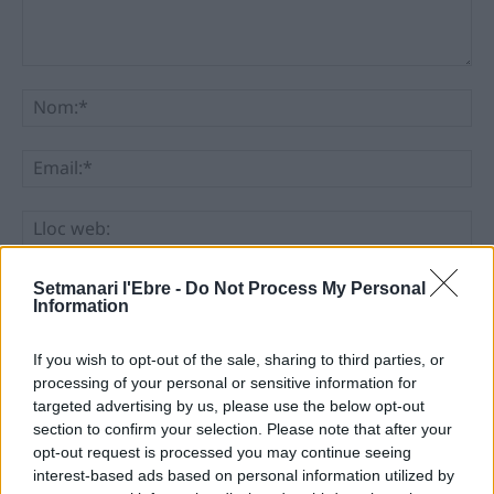
Comentari:
No
Ema
Llo
we
Deseu el meu nom, el correu electrònic i el lloc web en
Setmanari l'Ebre -
Do Not Process My Personal
Information
aquest navegador per a la propera vegada que comenti.
If you wish to opt-out of the sale, sharing to third parties, or
processing of your personal or sensitive information for
targeted advertising by us, please use the below opt-out
section to confirm your selection. Please note that after your
opt-out request is processed you may continue seeing
interest-based ads based on personal information utilized by
ÚLTIMES NOTÍCIES