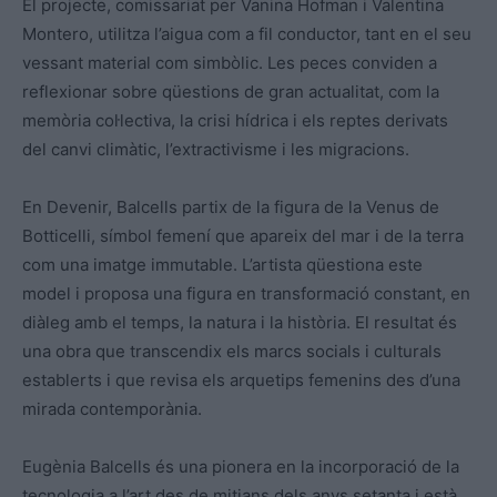
El projecte, comissariat per Vanina Hofman i Valentina
Montero, utilitza l’aigua com a fil conductor, tant en el seu
vessant material com simbòlic. Les peces conviden a
reflexionar sobre qüestions de gran actualitat, com la
memòria col·lectiva, la crisi hídrica i els reptes derivats
del canvi climàtic, l’extractivisme i les migracions.
En Devenir, Balcells partix de la figura de la Venus de
Botticelli, símbol femení que apareix del mar i de la terra
com una imatge immutable. L’artista qüestiona este
model i proposa una figura en transformació constant, en
diàleg amb el temps, la natura i la història. El resultat és
una obra que transcendix els marcs socials i culturals
establerts i que revisa els arquetips femenins des d’una
mirada contemporània.
Eugènia Balcells és una pionera en la incorporació de la
tecnologia a l’art des de mitjans dels anys setanta i està