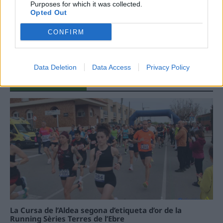
Purposes for which it was collected.
31 de juliol de 2026
Opted Out
CONFIRM
Carrega més
Data Deletion
Data Access
Privacy Policy
La Cursa de l’Aldea segona d’etiqueta d’or de la
Running Sèries Terres de l’Ebre