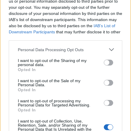
us or personal information disclosed to third parties prior to
your opt-out. You may separately opt-out of the further
L’Ajuntament de Tortosa amplia el
disclosure of your personal information by third parties on the
termini de les obres de l’aparcament
IAB’s list of downstream participants. This information may
dels terrenys de Renfe per les altes
also be disclosed by us to third parties on the
IAB’s List of
temperatures
Downstream Participants
that may further disclose it to other
7 d'agost de 2026
third parties.
Amposta recupera les Cases del Castell
Personal Data Processing Opt Outs
i culmina un projecte estratègic que
vincula patrimoni, turisme i
I want to opt-out of the Sharing of my
gastronomia
personal data.
Opted In
6 d'agost de 2026
I want to opt-out of the Sale of my
Els vestits de paper guanyen força
Personal Data.
enguany amb més modistes i gairebé
Opted In
40 peces a concurs
I want to opt-out of processing my
31 de juliol de 2026
Personal Data for Targeted Advertising.
Opted In
“L’eclipsi serà una oportunitat també
I want to opt-out of Collection, Use,
per a gaudir de les Festes Majors
Retention, Sale, and/or Sharing of my
d’Amposta”
Personal Data that Is Unrelated with the