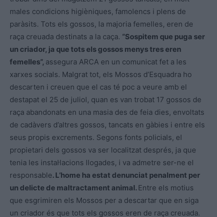
males condicions higièniques, famolencs i plens de
paràsits. Tots els gossos, la majoria femelles, eren de
raça creuada destinats a la caça.
“Sospitem que puga ser
un criador, ja que tots els gossos menys tres eren
femelles”,
assegura ARCA en un comunicat fet a les
xarxes socials. Malgrat tot, els Mossos d’Esquadra ho
descarten i creuen que el cas té poc a veure amb el
destapat el 25 de juliol, quan es van trobat 17 gossos de
raça abandonats en una masia des de feia dies, envoltats
de cadàvers d’altres gossos, tancats en gàbies i entre els
seus propis excrements. Segons fonts policials, el
propietari dels gossos va ser localitzat després, ja que
tenia les instal·lacions llogades, i va admetre ser-ne el
responsable
. L’home ha estat denunciat penalment per
un delicte de maltractament animal.
Entre els motius
que esgrimiren els Mossos per a descartar que en siga
un criador és que tots els gossos eren de raça creuada.