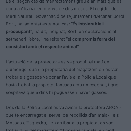
És el segon cas de maltractament greu a animals que es
dona a Alcanar en menys de dos mesos. El regidor de
Medi Natural i Governació de l’Ajuntament d’Alcanar, Jordi
Bort, ha lamentat este nou cas:
“És intolerable i
preocupant”
, ha dit, indignat, Bort, en declaracions al
setmanari l’ebre, i ha reiterat
“el compromís ferm del
consistori amb el respecte animal”.
L’actuació de la protectora es va produir el matí de
diumenge, quan la propietària del magatzem on es van
trobar els gossos va donar l’avís a la Policia Local que
havia trobat la propietat tancada amb un cadenat, i que
sospitava que a dins hi poguessen haver gossos.
Des de la Policia Local es va avisar la protectora ARCA -
que té encarregat el servei de recollida d’animals- i els
Mossos d’Esquadra, i en arribar a la propietat es van
trobar dins del magatzem 21 gossos tancats, en molt