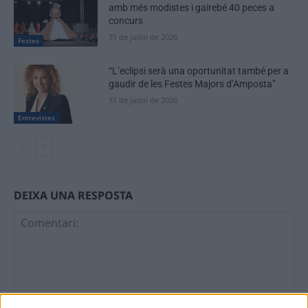
amb més modistes i gairebé 40 peces a
concurs
31 de juliol de 2026
Festes
“L’eclipsi serà una oportunitat també per a
gaudir de les Festes Majors d’Amposta”
31 de juliol de 2026
Entrevistes
DEIXA UNA RESPOSTA