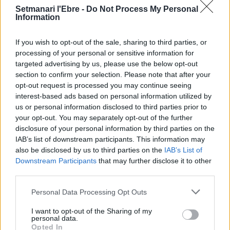
Setmanari l'Ebre -
Do Not Process My Personal
Information
Comentari:
No
If you wish to opt-out of the sale, sharing to third parties, or
processing of your personal or sensitive information for
Ema
targeted advertising by us, please use the below opt-out
section to confirm your selection. Please note that after your
opt-out request is processed you may continue seeing
Llo
interest-based ads based on personal information utilized by
we
us or personal information disclosed to third parties prior to
Deseu el meu nom, el correu electrònic i el lloc web en
your opt-out. You may separately opt-out of the further
aquest navegador per a la propera vegada que comenti.
disclosure of your personal information by third parties on the
IAB’s list of downstream participants. This information may
also be disclosed by us to third parties on the
IAB’s List of
Downstream Participants
that may further disclose it to other
third parties.
Personal Data Processing Opt Outs
ÚLTIMES NOTÍCIES
I want to opt-out of the Sharing of my
personal data.
Opted In