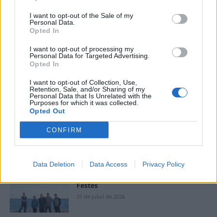
Amposta recupera les Cases del Castell
i culmina un projecte estratègic que
I want to opt-out of the Sale of my
vincula patrimoni, turisme i
Personal Data.
Opted In
gastronomia
6 d'agost de 2026
I want to opt-out of processing my
Personal Data for Targeted Advertising.
Els vestits de paper guanyen força
Opted In
enguany amb més modistes i gairebé
40 peces a concurs
I want to opt-out of Collection, Use,
Retention, Sale, and/or Sharing of my
31 de juliol de 2026
Personal Data that Is Unrelated with the
Purposes for which it was collected.
Opted Out
“L’eclipsi serà una oportunitat també
per a gaudir de les Festes Majors
CONFIRM
d’Amposta”
31 de juliol de 2026
Data Deletion
Data Access
Privacy Policy
Blaumut lidera el cartell musical de les
Festes
31 de juliol de 2026